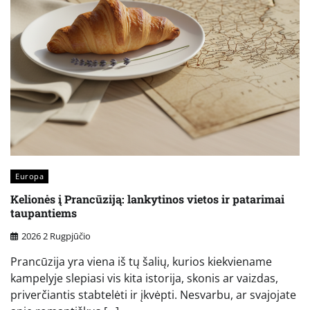
Europa
Kelionės į Prancūziją: lankytinos vietos ir patarimai
taupantiems
2026 2 Rugpjūčio
Prancūzija yra viena iš tų šalių, kurios kiekviename
kampelyje slepiasi vis kita istorija, skonis ar vaizdas,
priverčiantis stabtelėti ir įkvėpti. Nesvarbu, ar svajojate