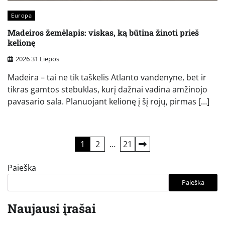
Europa
Madeiros žemėlapis: viskas, ką būtina žinoti prieš
kelionę
2026 31 Liepos
Madeira – tai ne tik taškelis Atlanto vandenyne, bet ir
tikras gamtos stebuklas, kurį dažnai vadina amžinojo
pavasario sala. Planuojant kelionę į šį rojų, pirmas […]
Įrašų
1
2
…
21
puslapiavimas
Paieška
Paieška
Naujausi įrašai