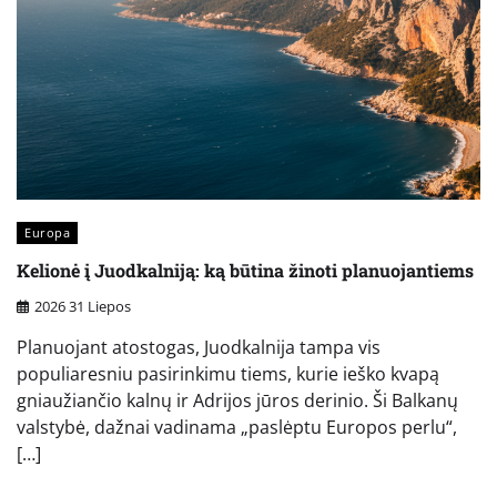
Europa
Kelionė į Juodkalniją: ką būtina žinoti planuojantiems
2026 31 Liepos
Planuojant atostogas, Juodkalnija tampa vis
populiaresniu pasirinkimu tiems, kurie ieško kvapą
gniaužiančio kalnų ir Adrijos jūros derinio. Ši Balkanų
valstybė, dažnai vadinama „paslėptu Europos perlu“,
[…]