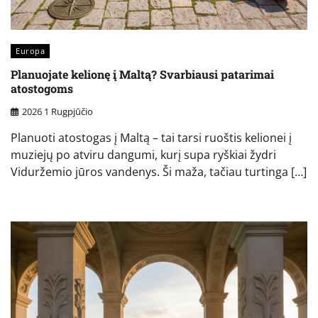
Europa
Planuojate kelionę į Maltą? Svarbiausi patarimai
atostogoms
2026 1 Rugpjūčio
Planuoti atostogas į Maltą – tai tarsi ruoštis kelionei į
muziejų po atviru dangumi, kurį supa ryškiai žydri
Viduržemio jūros vandenys. Ši maža, tačiau turtinga […]