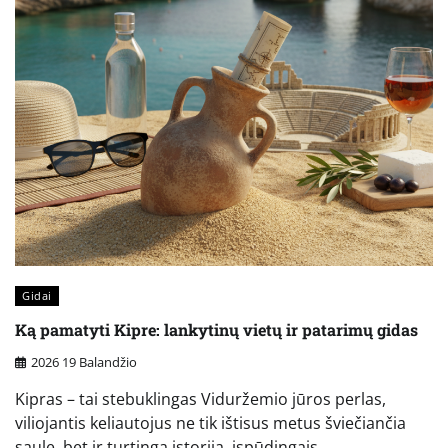
Gidai
Ką pamatyti Kipre: lankytinų vietų ir patarimų gidas
2026 19 Balandžio
Kipras – tai stebuklingas Viduržemio jūros perlas,
viliojantis keliautojus ne tik ištisus metus šviečiančia
saule, bet ir turtinga istorija, įspūdingais