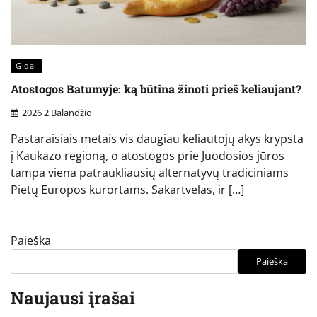
Gidai
Atostogos Batumyje: ką būtina žinoti prieš keliaujant?
2026 2 Balandžio
Pastaraisiais metais vis daugiau keliautojų akys krypsta
į Kaukazo regioną, o atostogos prie Juodosios jūros
tampa viena patraukliausių alternatyvų tradiciniams
Pietų Europos kurortams. Sakartvelas, ir […]
Paieška
Paieška
Naujausi įrašai