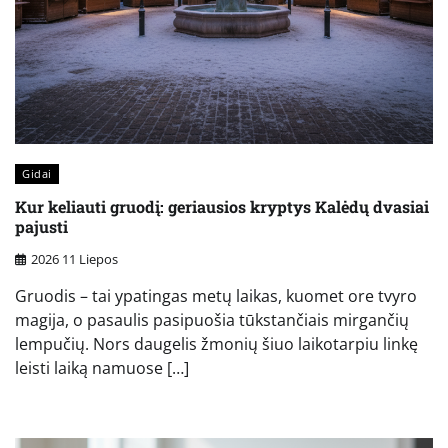
Gidai
Kur keliauti gruodį: geriausios kryptys Kalėdų dvasiai
pajusti
2026 11 Liepos
Gruodis – tai ypatingas metų laikas, kuomet ore tvyro
magija, o pasaulis pasipuošia tūkstančiais mirgančių
lempučių. Nors daugelis žmonių šiuo laikotarpiu linkę
leisti laiką namuose […]