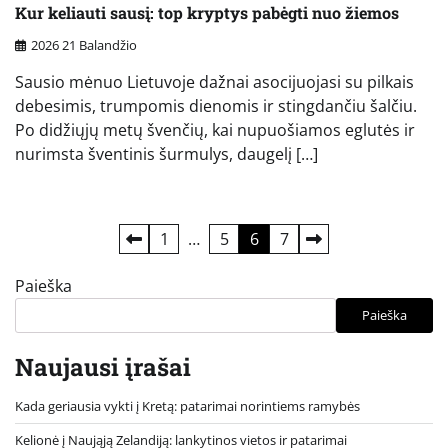
Kur keliauti sausį: top kryptys pabėgti nuo žiemos
2026 21 Balandžio
Sausio mėnuo Lietuvoje dažnai asocijuojasi su pilkais
debesimis, trumpomis dienomis ir stingdančiu šalčiu.
Po didžiųjų metų švenčių, kai nupuošiamos eglutės ir
nurimsta šventinis šurmulys, daugelį […]
Įrašų
1
…
5
6
7
puslapiavimas
Paieška
Paieška
Naujausi įrašai
Kada geriausia vykti į Kretą: patarimai norintiems ramybės
Kelionė į Naująją Zelandiją: lankytinos vietos ir patarimai