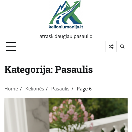
Skip
to
content
atrask daugiau pasaulio
Kategorija:
Pasaulis
Home
Kelionės
Pasaulis
Page 6