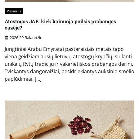
Pasaulis
Atostogos JAE: kiek kainuoja poilsis prabangos
oazėje?
2026 29 Balandžio
Jungtiniai Arabų Emyratai pastaraisiais metais tapo
viena geidžiamiausių lietuvių atostogų krypčių, siūlanti
unikalų Rytų tradicijų ir vakarietiškos prabangos derinį.
Tviskantys dangoraižiai, besidriekiantys auksinio smėlio
paplūdimiai, […]