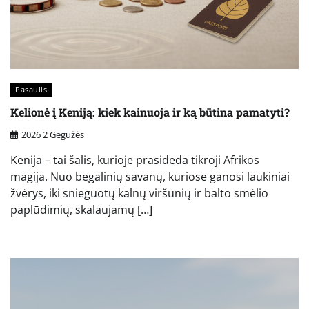
Pasaulis
Kelionė į Keniją: kiek kainuoja ir ką būtina pamatyti?
2026 2 Gegužės
Kenija – tai šalis, kurioje prasideda tikroji Afrikos
magija. Nuo begalinių savanų, kuriose ganosi laukiniai
žvėrys, iki snieguotų kalnų viršūnių ir balto smėlio
paplūdimių, skalaujamų […]