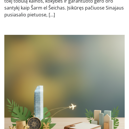
tokį tobulą kainos, kokybės ir garantuoto gero oro
santykį kaip Šarm el Šeichas. Įsikūręs pačiuose Sinajaus
pusiasalio pietuose, […]