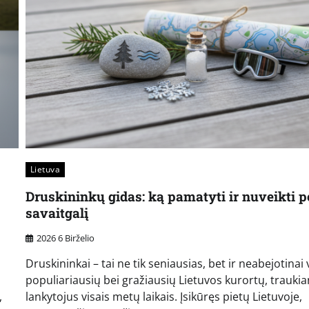
Lietuva
Druskininkų gidas: ką pamatyti ir nuveikti p
savaitgalį
2026 6 Birželio
Druskininkai – tai ne tik seniausias, bet ir neabejotinai
populiariausių bei gražiausių Lietuvos kurortų, traukia
,
lankytojus visais metų laikais. Įsikūręs pietų Lietuvoje,