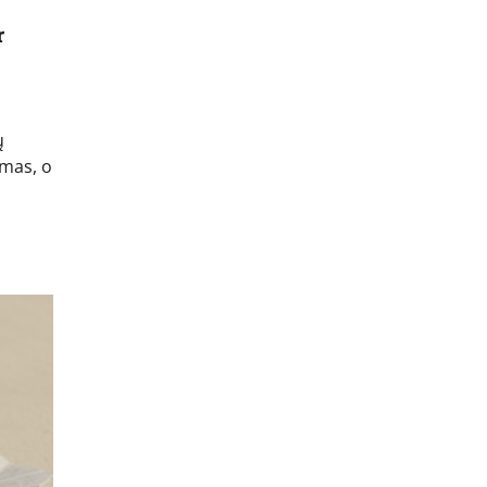
r
ų
umas, o