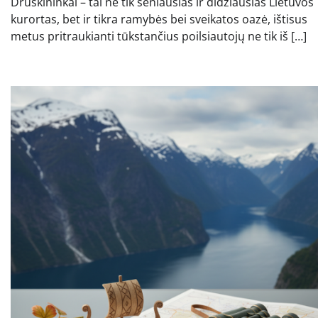
Druskininkai – tai ne tik seniausias ir didžiausias Lietuvos
kurortas, bet ir tikra ramybės bei sveikatos oazė, ištisus
metus pritraukianti tūkstančius poilsiautojų ne tik iš […]