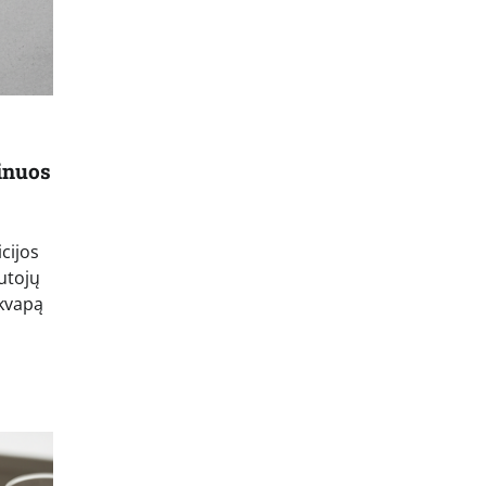
ainuos
icijos
autojų
 kvapą