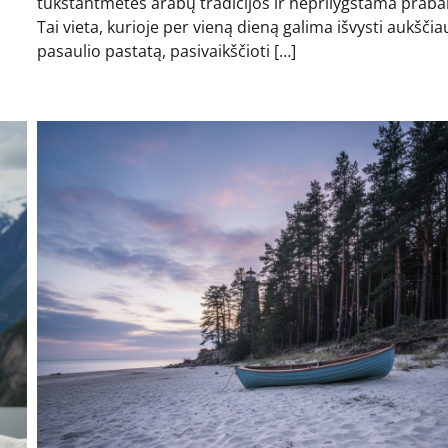
tūkstantmetės arabų tradicijos ir neprilygstama praba
Tai vieta, kurioje per vieną dieną galima išvysti aukščia
pasaulio pastatą, pasivaikščioti […]