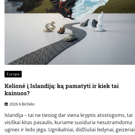
Europa
Kelionė į Islandiją: ką pamatyti ir kiek tai
kainuos?
2026 6 Birželio
Islandija – tai ne tiesiog dar viena kryptis atostogoms, tai
visiškai kitas pasaulis, kuriame susiduria nesutramdoma
ugnies ir ledo jėga. Ugnikalniai, didžiuliai ledynai, geizeriai