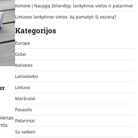
Kelionė į Naująją Zelandiją: lankytinos vietos ir patarimai
Lietuvos lankytinos vietos: ką pamatyti šį sezoną?
Kategorijos
Europa
Gidai
Kelionės
Laisvalaikis
er
Lietuva
Maršrutai
Pasaulis
 vienas
Patarimai
ntis
Su vaikais