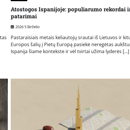
Atostogos Ispanijoje: populiarumo rekordai i
patarimai
2026 5 Birželio
ltas
Pastaraisiais metais keliautojų srautai iš Lietuvos ir kit
Europos šalių į Pietų Europą pasiekė neregėtas aukšt
Ispanija šiame kontekste ir vėl tvirtai užima lyderės […]