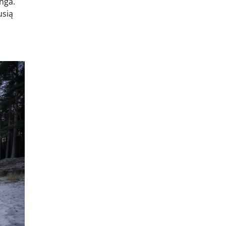
nga.
usią