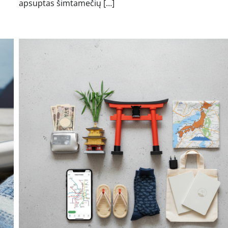
apsuptas šimtamečių […]