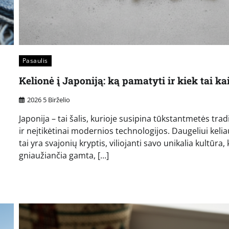
Pasaulis
Kelionė į Japoniją: ką pamatyti ir kiek tai k
2026 5 Birželio
Japonija – tai šalis, kurioje susipina tūkstantmetės trad
ir neįtikėtinai modernios technologijos. Daugeliui keli
tai yra svajonių kryptis, viliojanti savo unikalia kultūra,
gniaužiančia gamta, […]