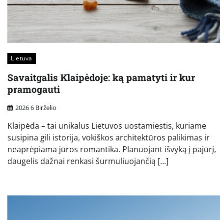
Lietuva
Savaitgalis Klaipėdoje: ką pamatyti ir kur
pramogauti
2026 6 Birželio
Klaipėda – tai unikalus Lietuvos uostamiestis, kuriame
susipina gili istorija, vokiškos architektūros palikimas ir
neaprėpiama jūros romantika. Planuojant išvyką į pajūrį,
daugelis dažnai renkasi šurmuliuojančią […]