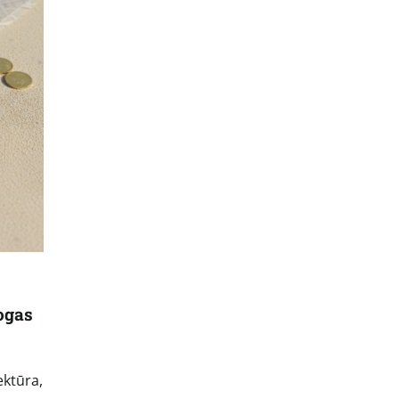
togas
ektūra,