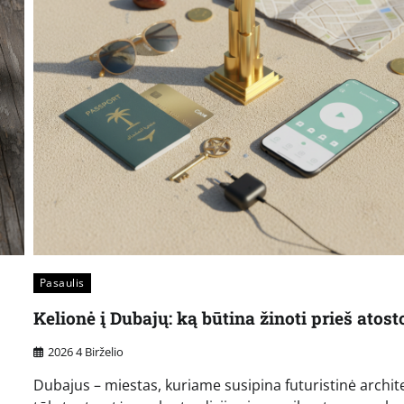
Pasaulis
Kelionė į Dubajų: ką būtina žinoti prieš atos
2026 4 Birželio
Dubajus – miestas, kuriame susipina futuristinė archit