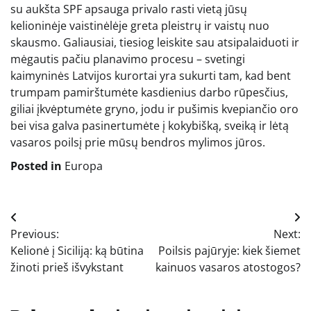
su aukšta SPF apsauga privalo rasti vietą jūsų
kelioninėje vaistinėlėje greta pleistrų ir vaistų nuo
skausmo. Galiausiai, tiesiog leiskite sau atsipalaiduoti ir
mėgautis pačiu planavimo procesu – svetingi
kaimyninės Latvijos kurortai yra sukurti tam, kad bent
trumpam pamirštumėte kasdienius darbo rūpesčius,
giliai įkvėptumėte gryno, jodu ir pušimis kvepiančio oro
bei visa galva pasinertumėte į kokybišką, sveiką ir lėtą
vasaros poilsį prie mūsų bendros mylimos jūros.
Posted in
Europa
Navigacija
Previous:
Next:
tarp
Kelionė į Siciliją: ką būtina
Poilsis pajūryje: kiek šiemet
įrašų
žinoti prieš išvykstant
kainuos vasaros atostogos?