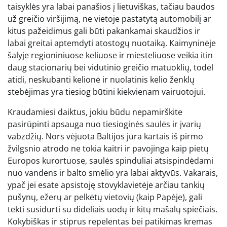
taisyklės yra labai panašios į lietuviškas, tačiau baudos
už greičio viršijimą, ne vietoje pastatytą automobilį ar
kitus pažeidimus gali būti pakankamai skaudžios ir
labai greitai aptemdyti atostogų nuotaiką. Kaimyninėje
šalyje regioniniuose keliuose ir miesteliuose veikia itin
daug stacionarių bei vidutinio greičio matuoklių, todėl
atidi, neskubanti kelionė ir nuolatinis kelio ženklų
stebėjimas yra tiesiog būtini kiekvienam vairuotojui.
Kraudamiesi daiktus, jokiu būdu nepamirškite
pasirūpinti apsauga nuo tiesioginės saulės ir įvarių
vabzdžių. Nors vėjuota Baltijos jūra kartais iš pirmo
žvilgsnio atrodo ne tokia kaitri ir pavojinga kaip pietų
Europos kurortuose, saulės spinduliai atsispindėdami
nuo vandens ir balto smėlio yra labai aktyvūs. Vakarais,
ypač jei esate apsistoję stovyklavietėje arčiau tankių
pušynų, ežerų ar pelkėtų vietovių (kaip Papėje), gali
tekti susidurti su dideliais uodų ir kitų mašalų spiečiais.
Kokybiškas ir stiprus repelentas bei patikimas kremas