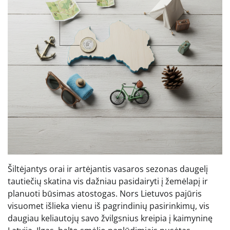
Šiltėjantys orai ir artėjantis vasaros sezonas daugelį
tautiečių skatina vis dažniau pasidairyti į žemėlapį ir
planuoti būsimas atostogas. Nors Lietuvos pajūris
visuomet išlieka vienu iš pagrindinių pasirinkimų, vis
daugiau keliautojų savo žvilgsnius kreipia į kaimyninę