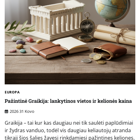
EUROPA
Pažintinė Graikija: lankytinos vietos ir kelionės kaina
2026 31 Kovo
Graikija – tai kur kas daugiau nei tik saulėti paplūdimiai
ir žydras vanduo, todėl vis daugiau keliautojų atranda
tikrąjį šios šalies žavesį rinkdamiesi pažintines keliones.