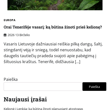
EUROPA
Orai Tenerifėje vasarį: ką būtina žinoti prieš kelionę?
2026 13 Birželio
Vasaris Lietuvoje dažniausiai reiškia pilką dangų, šaltį,
stingdantį vėją ir sniegą, todėl nenuostabu, kad
daugelis tautiečių pradeda svajoti apie pabėgimą į
šiltuosius kraštus. Tenerifė, didžiausia […]
Paieška
Paieška
Naujausi įrašai
Kelionė į Lenkiją: ką būtina žinoti planuojant atostogas