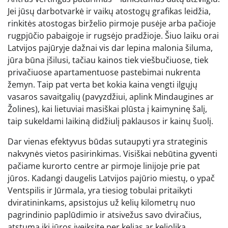
Jei jūsų darbotvarkė ir vaikų atostogų grafikas leidžia,
rinkitės atostogas birželio pirmoje pusėje arba pačioje
rugpjūčio pabaigoje ir rugsėjo pradžioje. Šiuo laiku orai
Latvijos pajūryje dažnai vis dar lepina malonia šiluma,
jūra būna įšilusi, tačiau kainos tiek viešbučiuose, tiek
privačiuose apartamentuose pastebimai nukrenta
žemyn. Taip pat verta bet kokia kaina vengti ilgųjų
vasaros savaitgalių (pavyzdžiui, aplink Mindaugines ar
Žolines), kai lietuviai masiškai plūsta į kaimyninę šalį,
taip sukeldami laikiną didžiulį paklausos ir kainų šuolį.
Dar vienas efektyvus būdas sutaupyti yra strateginis
nakvynės vietos pasirinkimas. Visiškai nebūtina gyventi
pačiame kurorto centre ar pirmoje linijoje prie pat
jūros. Kadangi daugelis Latvijos pajūrio miestų, o ypač
Ventspilis ir Jūrmala, yra tiesiog tobulai pritaikyti
dviratininkams, apsistojus už kelių kilometrų nuo
pagrindinio paplūdimio ir atsivežus savo dviračius,
atstumą iki jūros įveiksite per kelias ar keliolika