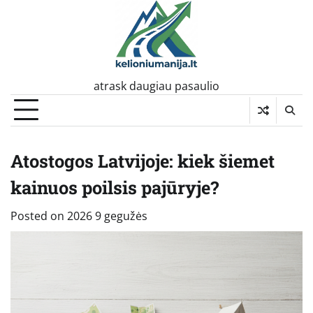
Skip
to
content
atrask daugiau pasaulio
Atostogos Latvijoje: kiek šiemet
kainuos poilsis pajūryje?
Posted on
2026 9 gegužės