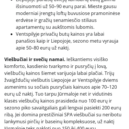
išsinuomoti už 50–90 eurų parai. Mieste gausu
moderniai įrengtų loftų buvusiose pramoninėse
erdvėse ir gražių senamiesčio stiliaus
apartamentų su aukštomis lubomis.
Ventspilyje privačių butų kainos yra labai
panašios kaip ir Liepojoje, sezono metu vyrauja
apie 50–80 eurų už naktį.
Viešbučiai ir svečių namai.
Ieškantiems visiško
komforto, kasdienio tvarkymo ir pusryčių į lovą,
viešbučių kainos šiemet varijuoja labai plačiai. Trijų
žvaigždučių viešbutis Liepojoje ar Ventspilyje dviems
asmenims su sočiais pusryčiais kainuos apie 70–120
eurų už naktį. Tuo tarpu Jūrmaloje net ir vidutinės
klasės viešbučių kainos prasideda nuo 100 eurų ir
sezono piko savaitgaliais gali lengvai pasiekti 200 eurų
ribą. Jei domina prestižiniai SPA viešbučiai su neribotu
lankymusi pirčių ir baseinų kompleksuose, už naktį
Jūrmaloje teks pakloti nuo 150 iki 400 eurų.