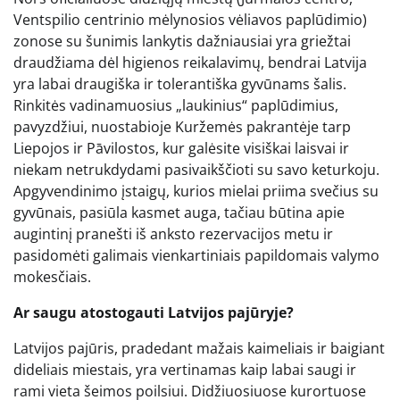
Ventspilio centrinio mėlynosios vėliavos paplūdimio)
zonose su šunimis lankytis dažniausiai yra griežtai
draudžiama dėl higienos reikalavimų, bendrai Latvija
yra labai draugiška ir tolerantiška gyvūnams šalis.
Rinkitės vadinamuosius „laukinius“ paplūdimius,
pavyzdžiui, nuostabioje Kuržemės pakrantėje tarp
Liepojos ir Pāvilostos, kur galėsite visiškai laisvai ir
niekam netrukdydami pasivaikščioti su savo keturkoju.
Apgyvendinimo įstaigų, kurios mielai priima svečius su
gyvūnais, pasiūla kasmet auga, tačiau būtina apie
augintinį pranešti iš anksto rezervacijos metu ir
pasidomėti galimais vienkartiniais papildomais valymo
mokesčiais.
Ar saugu atostogauti Latvijos pajūryje?
Latvijos pajūris, pradedant mažais kaimeliais ir baigiant
dideliais miestais, yra vertinamas kaip labai saugi ir
rami vieta šeimos poilsiui. Didžiuosiuose kurortuose