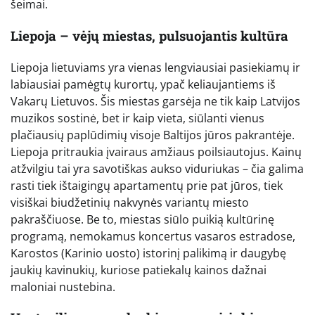
šeimai.
Liepoja – vėjų miestas, pulsuojantis kultūra
Liepoja lietuviams yra vienas lengviausiai pasiekiamų ir
labiausiai pamėgtų kurortų, ypač keliaujantiems iš
Vakarų Lietuvos. Šis miestas garsėja ne tik kaip Latvijos
muzikos sostinė, bet ir kaip vieta, siūlanti vienus
plačiausių paplūdimių visoje Baltijos jūros pakrantėje.
Liepoja pritraukia įvairaus amžiaus poilsiautojus. Kainų
atžvilgiu tai yra savotiškas aukso viduriukas – čia galima
rasti tiek ištaigingų apartamentų prie pat jūros, tiek
visiškai biudžetinių nakvynės variantų miesto
pakraščiuose. Be to, miestas siūlo puikią kultūrinę
programą, nemokamus koncertus vasaros estradose,
Karostos (Karinio uosto) istorinį palikimą ir daugybę
jaukių kavinukių, kuriose patiekalų kainos dažnai
maloniai nustebina.