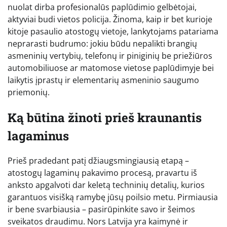
nuolat dirba profesionalūs paplūdimio gelbėtojai,
aktyviai budi vietos policija. Žinoma, kaip ir bet kurioje
kitoje pasaulio atostogų vietoje, lankytojams patariama
neprarasti budrumo: jokiu būdu nepalikti brangių
asmeninių vertybių, telefonų ir piniginių be priežiūros
automobiliuose ar matomose vietose paplūdimyje bei
laikytis įprastų ir elementarių asmeninio saugumo
priemonių.
Ką būtina žinoti prieš kraunantis
lagaminus
Prieš pradedant patį džiaugsmingiausią etapą –
atostogų lagaminų pakavimo procesą, pravartu iš
anksto apgalvoti dar keletą techninių detalių, kurios
garantuos visišką ramybę jūsų poilsio metu. Pirmiausia
ir bene svarbiausia – pasirūpinkite savo ir šeimos
sveikatos draudimu. Nors Latvija yra kaimynė ir