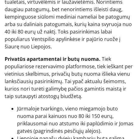
tualetais, virtuvėlėmis ir laužavietėmis. Norintiems
daugiau patogumų, bet nenorintiems išleisti daug,
kempinguose siūlomi mediniai nameliai be patogumų
arba su daliniais patogumais, kurių kaina svyruoja nuo
40 iki 80 eurų už naktį. Toks pasirinkimas labai
populiarus Ventspilio apylinkėse ir pajūrio ruože į
šiaurę nuo Liepojos.
Privatūs apartamentai ir butų nuoma.
Tiek
populiariose rezervavimo platformose, tiek ieškant per
vietinius skelbimus, privačių butų nuoma išlieka vienu
lanksčiausių pasirinkimų. Tai ypač aktualu šeimoms,
kurios nori turėti galimybę pačios gamintis maistą ir
taip sutaupyti atostogų biudžetą.
Jūrmaloje tvarkingo, vieno miegamojo buto
nuoma parai kainuos nuo 80 iki 150 eurų,
priklausomai nuo atstumo iki paplūdimio ir Jomas
gatvės (pagrindinės pėsčiųjų alėjos).
Liepojoje panašų dviejų kambarių butą galima