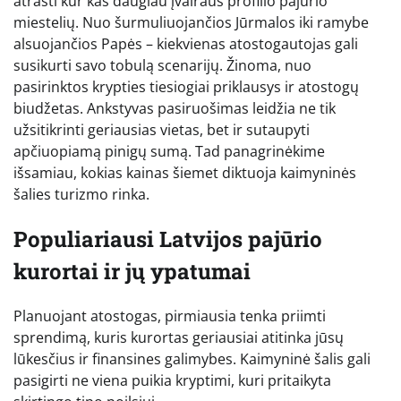
atrasti kur kas daugiau įvairaus profilio pajūrio
miestelių. Nuo šurmuliuojančios Jūrmalos iki ramybe
alsuojančios Papės – kiekvienas atostogautojas gali
susikurti savo tobulą scenarijų. Žinoma, nuo
pasirinktos krypties tiesiogiai priklausys ir atostogų
biudžetas. Ankstyvas pasiruošimas leidžia ne tik
užsitikrinti geriausias vietas, bet ir sutaupyti
apčiuopiamą pinigų sumą. Tad panagrinėkime
išsamiau, kokias kainas šiemet diktuoja kaimyninės
šalies turizmo rinka.
Populiariausi Latvijos pajūrio
kurortai ir jų ypatumai
Planuojant atostogas, pirmiausia tenka priimti
sprendimą, kuris kurortas geriausiai atitinka jūsų
lūkesčius ir finansines galimybes. Kaimyninė šalis gali
pasigirti ne viena puikia kryptimi, kuri pritaikyta