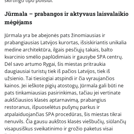
skirtingo tipo poilsiui.
Jūrmala – prabangos ir aktyvaus laisvalaikio
mėgėjams
Jūrmala yra be abejonės pats žinomiausias ir
prabangiausias Latvijos kurortas, išsiskiriantis unikalia
medine architektūra, ilgais pėsčiųjų takais, balto
kvarcinio smėlio paplūdimiais ir gausybe SPA centrų.
Dėl savo artumo Rygai, šis miestas pritraukia
daugiausiai turistų tiek iš pačios Latvijos, tiek iš
užsienio. Tai tiesiogiai atspindi ir čia vyraujančios
kainos. Jei ieškote pigių atostogų, Jūrmala gali būti ne
pats tinkamiausias pasirinkimas, tačiau jei vertinate
aukščiausios klasės aptarnavimą, prabangius
restoranus, išpuoselėtus pušynų parkus ir
atpalaiduojančias SPA procedūras, šis miestas tikrai
nenuvils. Čia gausu aukštos klasės viešbučių, siūlančių
visapusiškus sveikatinimo ir grožio paketus visai