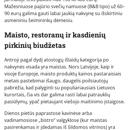
Mažesniuose pajūrio svečių namuose (B&B tipo) už 60–
90 eurų galima gauti labai jaukią nakvynę su išskirtiniu
asmeniniu šeimininkų dėmesiu.
Maisto, restoranų ir kasdienių
pirkinių biudžetas
Antroji pagal dydį atostogų išlaidų kategorija po
nakvynės visada yra maistas. Nors Latvijoje, kaip ir
visoje Europoje, maisto produktų kainos pastaraisiais
metais pastebimai išaugo, daugelis poilsiautojų
pabrėžia, kad palyginti su populiariausiais Lietuvos
kurortais, čia vis dar galima rasti labai patrauklių
pasiūlymų, ypač pietaujant viešojo maitinimo įstaigose.
Dienos pietūs paprastose kavinėse arba
vadinamosiose „bistro“ valgyklose (kur maistas
pasirenkamas ir įdedamas iš šildomos vitrinos) yra