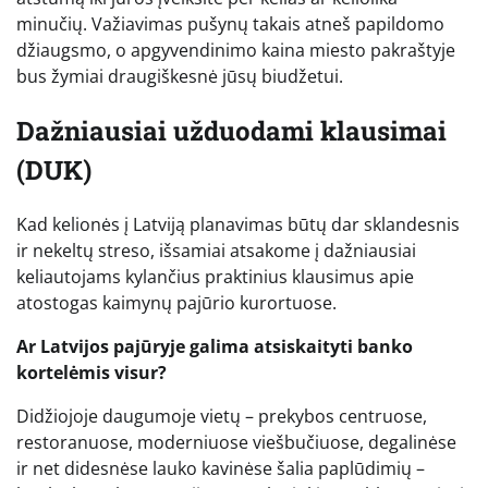
minučių. Važiavimas pušynų takais atneš papildomo
džiaugsmo, o apgyvendinimo kaina miesto pakraštyje
bus žymiai draugiškesnė jūsų biudžetui.
Dažniausiai užduodami klausimai
(DUK)
Kad kelionės į Latviją planavimas būtų dar sklandesnis
ir nekeltų streso, išsamiai atsakome į dažniausiai
keliautojams kylančius praktinius klausimus apie
atostogas kaimynų pajūrio kurortuose.
Ar Latvijos pajūryje galima atsiskaityti banko
kortelėmis visur?
Didžiojoje daugumoje vietų – prekybos centruose,
restoranuose, moderniuose viešbučiuose, degalinėse
ir net didesnėse lauko kavinėse šalia paplūdimių –