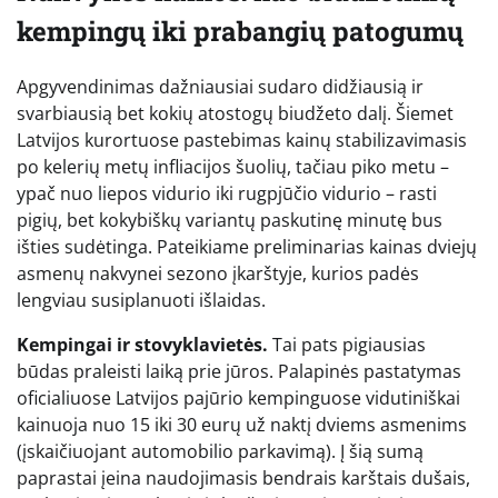
kempingų iki prabangių patogumų
Apgyvendinimas dažniausiai sudaro didžiausią ir
svarbiausią bet kokių atostogų biudžeto dalį. Šiemet
Latvijos kurortuose pastebimas kainų stabilizavimasis
po kelerių metų infliacijos šuolių, tačiau piko metu –
ypač nuo liepos vidurio iki rugpjūčio vidurio – rasti
pigių, bet kokybiškų variantų paskutinę minutę bus
išties sudėtinga. Pateikiame preliminarias kainas dviejų
asmenų nakvynei sezono įkarštyje, kurios padės
lengviau susiplanuoti išlaidas.
Kempingai ir stovyklavietės.
Tai pats pigiausias
būdas praleisti laiką prie jūros. Palapinės pastatymas
oficialiuose Latvijos pajūrio kempinguose vidutiniškai
kainuoja nuo 15 iki 30 eurų už naktį dviems asmenims
(įskaičiuojant automobilio parkavimą). Į šią sumą
paprastai įeina naudojimasis bendrais karštais dušais,