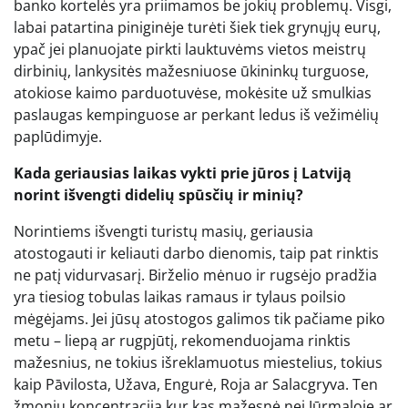
banko kortelės yra priimamos be jokių problemų. Visgi,
labai patartina piniginėje turėti šiek tiek grynųjų eurų,
ypač jei planuojate pirkti lauktuvėms vietos meistrų
dirbinių, lankysitės mažesniuose ūkininkų turguose,
atokiose kaimo parduotuvėse, mokėsite už smulkias
paslaugas kempinguose ar perkant ledus iš vežimėlių
paplūdimyje.
Kada geriausias laikas vykti prie jūros į Latviją
norint išvengti didelių spūsčių ir minių?
Norintiems išvengti turistų masių, geriausia
atostogauti ir keliauti darbo dienomis, taip pat rinktis
ne patį vidurvasarį. Birželio mėnuo ir rugsėjo pradžia
yra tiesiog tobulas laikas ramaus ir tylaus poilsio
mėgėjams. Jei jūsų atostogos galimos tik pačiame piko
metu – liepą ar rugpjūtį, rekomenduojama rinktis
mažesnius, ne tokius išreklamuotus miestelius, tokius
kaip Pāvilosta, Užava, Engurė, Roja ar Salacgryva. Ten
žmonių koncentracija kur kas mažesnė nei Jūrmaloje ar