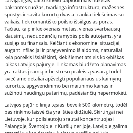
Latviją. Ilgas, balto smėlio paplūdimiais nusėtas
pakrantės ruožas, tvarkinga infrastruktūra, mažesnės
spūstys ir savita kurortų dvasia traukia tiek šeimas su
vaikais, tiek romantiško poilsio išsiilgusias poras.
Tačiau, kaip ir kiekvienais metais, vienas svarbiausių
klausimų, neduodančių ramybės poilsiautojams, yra
susijęs su finansais. Keičiantis ekonominei situacijai,
augant infliacijai ir pragyvenimo išlaidoms, natūraliai
kyla poreikis išsiaiškinti, kiek šiemet atsieis kokybiškas
laikas Latvijos pajūryje. Tinkamas biudžeto planavimas
yra raktas į ramią ir be streso praleistą vasarą, todėl
kviečiame detaliai apžvelgti populiariausius kaimynų
kurortus, apgyvendinimo bei maitinimo kainas ir
sužinoti naudingų patarimų, padėsiančių nepermokėti.
Latvijos pajūrio linija tęsiasi beveik 500 kilometrų, todėl
pasirinkimo laisvė čia yra išties didžiulė. Skirtingai nei
Lietuvoje, kur poilsiautojų srautai koncentruojasi
Palangoje, Šventojoje ir Kuršių nerijoje, Latvijoje galima