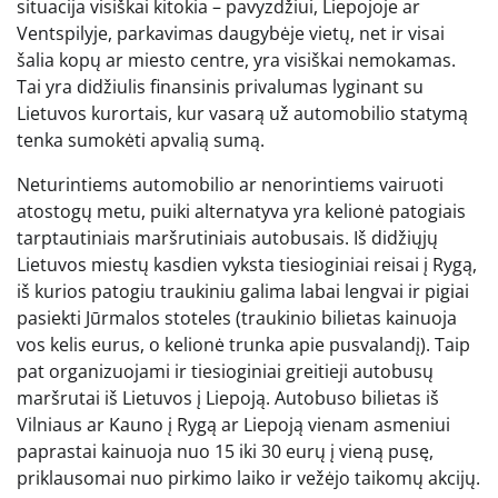
situacija visiškai kitokia – pavyzdžiui, Liepojoje ar
Ventspilyje, parkavimas daugybėje vietų, net ir visai
šalia kopų ar miesto centre, yra visiškai nemokamas.
Tai yra didžiulis finansinis privalumas lyginant su
Lietuvos kurortais, kur vasarą už automobilio statymą
tenka sumokėti apvalią sumą.
Neturintiems automobilio ar nenorintiems vairuoti
atostogų metu, puiki alternatyva yra kelionė patogiais
tarptautiniais maršrutiniais autobusais. Iš didžiųjų
Lietuvos miestų kasdien vyksta tiesioginiai reisai į Rygą,
iš kurios patogiu traukiniu galima labai lengvai ir pigiai
pasiekti Jūrmalos stoteles (traukinio bilietas kainuoja
vos kelis eurus, o kelionė trunka apie pusvalandį). Taip
pat organizuojami ir tiesioginiai greitieji autobusų
maršrutai iš Lietuvos į Liepoją. Autobuso bilietas iš
Vilniaus ar Kauno į Rygą ar Liepoją vienam asmeniui
paprastai kainuoja nuo 15 iki 30 eurų į vieną pusę,
priklausomai nuo pirkimo laiko ir vežėjo taikomų akcijų.