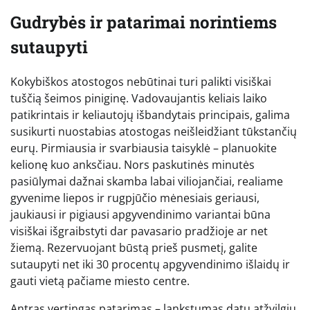
Gudrybės ir patarimai norintiems
sutaupyti
Kokybiškos atostogos nebūtinai turi palikti visiškai
tuščią šeimos piniginę. Vadovaujantis keliais laiko
patikrintais ir keliautojų išbandytais principais, galima
susikurti nuostabias atostogas neišleidžiant tūkstančių
eurų. Pirmiausia ir svarbiausia taisyklė – planuokite
kelionę kuo anksčiau. Nors paskutinės minutės
pasiūlymai dažnai skamba labai viliojančiai, realiame
gyvenime liepos ir rugpjūčio mėnesiais geriausi,
jaukiausi ir pigiausi apgyvendinimo variantai būna
visiškai išgraibstyti dar pavasario pradžioje ar net
žiemą. Rezervuojant būstą prieš pusmetį, galite
sutaupyti net iki 30 procentų apgyvendinimo išlaidų ir
gauti vietą pačiame miesto centre.
Antras vertingas patarimas – lankstumas datų atžvilgiu.