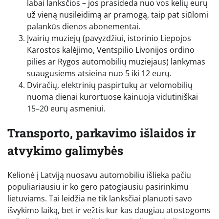
labai lanksčios – jos prasideda nuo vos kelių eurų
už vieną nusileidimą ar pramogą, taip pat siūlomi
palankūs dienos abonementai.
Įvairių muziejų (pavyzdžiui, istorinio Liepojos
Karostos kalėjimo, Ventspilio Livonijos ordino
pilies ar Rygos automobilių muziejaus) lankymas
suaugusiems atsieina nuo 5 iki 12 eurų.
Dviračių, elektrinių paspirtukų ar velomobilių
nuoma dienai kurortuose kainuoja vidutiniškai
15–20 eurų asmeniui.
Transporto, parkavimo išlaidos ir
atvykimo galimybės
Kelionė į Latviją nuosavu automobiliu išlieka pačiu
populiariausiu ir ko gero patogiausiu pasirinkimu
lietuviams. Tai leidžia ne tik lanksčiai planuoti savo
išvykimo laiką, bet ir vežtis kur kas daugiau atostogoms