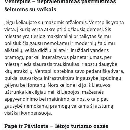
Ventspilis – nepralenkiamas pasirinkimas
šeimoms su vaikais
Jeigu keliaujate su mažomis atžalomis, Ventspilis yra ta
vieta, į kurią verta atkreipti didžiausią dėmesį. Šis
miestas yra tiesiog maksimaliai pritaikytas šeimų
poilsiui: čia gausu nemokamų ir modernių žaidimų
aikštelių, veikia didžiuliai atviri ir uždari vandens
pramogų parkai, interaktyvus planetariumas, per
miestą rieda siaurasis traukinukas ir apstu daugybė
kitų atrakcijų. Ventspilis stebina savo pedantiška švara,
puikiai sutvarkyta infrastruktūra ir gausybe įspūdingų
gėlynų bei fontanų. Nors kelionė iki jo iš Lietuvos
užtrunka kiek ilgiau nei iki Liepojos, mažesnės
apgyvendinimo bei maitinimo kainos, o taip pat
gausybė nemokamų pramogų vaikams šį atstumą
visiškai kompensuoja.
Papė ir Pāvilosta – lėtojo turizmo oazės