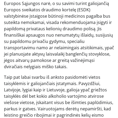
Europos Sąjungos narė, o su savimi turint galiojančią
Europos sveikatos draudimo kortelę (ESDK)
valstybinėse įstaigose būtinoji medicinos pagalba bus
suteikta nemokamai, visada rekomenduojama įsigyti ir
papildomą privataus kelionių draudimo polisą. Jis
finansiškai apsaugos nuo nenumatytų išlaidų, susijusių
su papildomu privačiu gydymu, specialiu
transportavimu namo ar nelaimingais atsitikimais, ypač
jei planuojate aktyvų laisvalaikį banglenčių stovyklose,
jėgos aitvarų pamokose ar greitą važinėjimąsi
dviračiais nelygiais miško takais.
Taip pat labai svarbu iš anksto pasidomėti vietos
taisyklėmis ir galiojančiais įstatymais. Pavyzdžiui,
Latvijoje, lygiai kaip ir Lietuvoje, galioja ypač griežtos
taisyklės dėl bet kokio alkoholio vartojimo atvirose
viešose vietose, įskaitant visus be išimties paplūdimius,
parkus ir gatves. Vairuotojams derėtų nepamiršti, kad
leistino greičio ribojimai ir pagrindinės kelių eismo