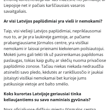
Liepojoje net ir pačiais karščiausiais vasaros
savaitgaliais.
Ar visi Latvijos paplūdimiai yra vieši ir nemokami?
Taip, visi viešieji Latvijos paplūdimiai, nepriklausomai
nuo to, ar jie yra laukinėje gamtoje, ar pačiame
prabangiausiame Jūrmalos centre, yra visiškai
nemokami ir laisvai prieinami kiekvienam poilsiautojui.
Mokėti jums gali tekti tik už pasirenkamas papildomas
paslaugas, tokias kaip gultų ar skėčių nuoma privačiose
paplūdimio zonose. Tačiau niekas niekada nedraudžia
atsinešti savo pledo, kėdutės ar rankšluosčio ir jaukiai
įsitaisyti visiškai nemokamai bet kurioje jums
patikusioje vietoje ant balto smėlio.
Koks kurortas Latvijoje geriausiai tinka
keliaujantiems su savo naminiais gyvūnais?
Nors oficialiuose didžiųjų miestų (Jūrmalos centro,