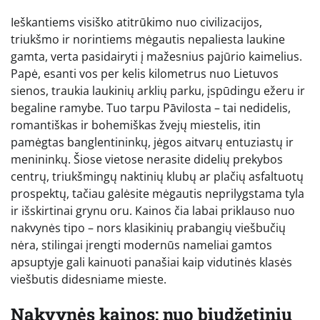
Ieškantiems visiško atitrūkimo nuo civilizacijos,
triukšmo ir norintiems mėgautis nepaliesta laukine
gamta, verta pasidairyti į mažesnius pajūrio kaimelius.
Papė, esanti vos per kelis kilometrus nuo Lietuvos
sienos, traukia laukinių arklių parku, įspūdingu ežeru ir
begaline ramybe. Tuo tarpu Pāvilosta – tai nedidelis,
romantiškas ir bohemiškas žvejų miestelis, itin
pamėgtas banglentininkų, jėgos aitvarų entuziastų ir
menininkų. Šiose vietose nerasite didelių prekybos
centrų, triukšmingų naktinių klubų ar plačių asfaltuotų
prospektų, tačiau galėsite mėgautis neprilygstama tyla
ir išskirtinai grynu oru. Kainos čia labai priklauso nuo
nakvynės tipo – nors klasikinių prabangių viešbučių
nėra, stilingai įrengti modernūs nameliai gamtos
apsuptyje gali kainuoti panašiai kaip vidutinės klasės
viešbutis didesniame mieste.
Nakvynės kainos: nuo biudžetinių