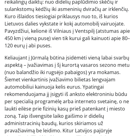
reikalingų daiktų: nuo didelių paplūdimio skėčių ir
sulankstomų kėdžių iki asmeninių dviračių ar irklenčių.
Kuro išlaidos tiesiogiai priklausys nuo to, iš kurios
Lietuvos dalies vykstate ir kokį automobilį vairuojate.
Pavyzdžiui, kelionė iš Vilniaus į Ventspilį (atstumas apie
450 km į vieną pusę) vien tik kurui gali kainuoti apie 80–
120 eurų į abi puses.
Keliaujant į Jūrmalą būtina įsidėmėti vieną labai svarbų
aspektą – įvažiavimas į šį kurortą vasaros sezono metu
(nuo balandžio iki rugsėjo pabaigos) yra mokamas.
Šiemet vienkartinis įvažiavimo bilietas lengvajam
automobiliui kainuoja kelis eurus. Ypatingai
rekomenduojama jį įsigyti iš anksto elektroniniu būdu
per specialią programėlę arba interneto svetainę, o ne
laukti eilėse prie fizinių kasų prieš patenkant į miesto
zoną. Taip išvengsite laiko gaišimo ir didelių
administracinių baudų, kurios skiriamos už
pravažiavimą be leidimo. Kitur Latvijos pajūryje