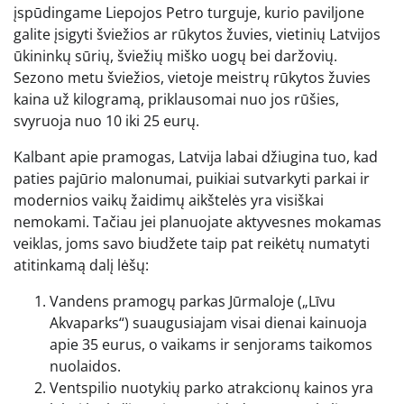
įspūdingame Liepojos Petro turguje, kurio paviljone
galite įsigyti šviežios ar rūkytos žuvies, vietinių Latvijos
ūkininkų sūrių, šviežių miško uogų bei daržovių.
Sezono metu šviežios, vietoje meistrų rūkytos žuvies
kaina už kilogramą, priklausomai nuo jos rūšies,
svyruoja nuo 10 iki 25 eurų.
Kalbant apie pramogas, Latvija labai džiugina tuo, kad
paties pajūrio malonumai, puikiai sutvarkyti parkai ir
modernios vaikų žaidimų aikštelės yra visiškai
nemokami. Tačiau jei planuojate aktyvesnes mokamas
veiklas, joms savo biudžete taip pat reikėtų numatyti
atitinkamą dalį lėšų:
Vandens pramogų parkas Jūrmaloje („Līvu
Akvaparks“) suaugusiajam visai dienai kainuoja
apie 35 eurus, o vaikams ir senjorams taikomos
nuolaidos.
Ventspilio nuotykių parko atrakcionų kainos yra