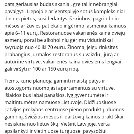
pats geriausias būdas skaniai, greitai ir nebrangiai
pavalgyti. Liepojoje ar Ventspilyje sotūs kompleksiniai
dienos pietūs, susidedantys iš sriubos, pagrindinio
mėsos ar žuvies patiekalo ir gėrimo, asmeniui kainuos
apie 6–11 eurų. Restoranuose vakarienės kaina dviejų
asmenų porai be alkoholinių gėrimų vidutiniškai
svyruoja nuo 40 iki 70 eurų. Žinoma, jeigu rinksitės
prabangius Jūrmalos restoranus su vaizdu į jūrą ar
autorine virtuve, vakarienės kaina dviesiems lengvai
gali viršyti ir 100 ar 150 eurų ribą.
Tiems, kurie planuoja gaminti maistą patys ir
atostogoms nuomojasi apartamentus su virtuve,
išlaidos bus labai panašios, lyg gyventumėte ir
maitintumėtės namuose Lietuvoje. Didžiuosiuose
Latvijos prekybos centruose pieno produktų, duonos
gaminių, šviežios mėsos ir daržovių kainos praktiškai
nesiskiria nuo lietuviškų. Viešint Latvijoje, verta
apsilankyti ir vietiniuose turguose, pavyzdžiui,