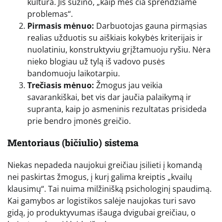
kultūra. Jis sužino, „kaip mes čia sprendžiame
problemas“.
Pirmasis mėnuo:
Darbuotojas gauna pirmąsias
realias užduotis su aiškiais kokybės kriterijais ir
nuolatiniu, konstruktyviu grįžtamuoju ryšiu. Nėra
nieko blogiau už tylą iš vadovo pusės
bandomuoju laikotarpiu.
Trečiasis mėnuo:
Žmogus jau veikia
savarankiškai, bet vis dar jaučia palaikymą ir
supranta, kaip jo asmeninis rezultatas prisideda
prie bendro įmonės greičio.
Mentoriaus (bičiulio) sistema
Niekas nepadeda naujokui greičiau įsilieti į komandą
nei paskirtas žmogus, į kurį galima kreiptis „kvailų
klausimų“. Tai nuima milžinišką psichologinį spaudimą.
Kai gamybos ar logistikos salėje naujokas turi savo
gidą, jo produktyvumas išauga dvigubai greičiau, o