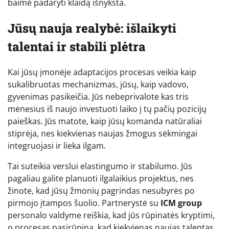
baimė padaryti klaidą išnyksta.
Jūsų nauja realybė: išlaikyti
talentai ir stabili plėtra
Kai jūsų įmonėje adaptacijos procesas veikia kaip
sukalibruotas mechanizmas, jūsų, kaip vadovo,
gyvenimas pasikeičia. Jūs nebeprivalote kas tris
mėnesius iš naujo investuoti laiko į tų pačių pozicijų
paieškas. Jūs matote, kaip jūsų komanda natūraliai
stiprėja, nes kiekvienas naujas žmogus sėkmingai
integruojasi ir lieka ilgam.
Tai suteikia verslui elastingumo ir stabilumo. Jūs
pagaliau galite planuoti ilgalaikius projektus, nes
žinote, kad jūsų žmonių pagrindas nesubyrės po
pirmojo įtampos šuolio. Partnerystė su
ICM group
personalo valdyme reiškia, kad jūs rūpinatės kryptimi,
o procesas pasirūpina, kad kiekvienas naujas talentas