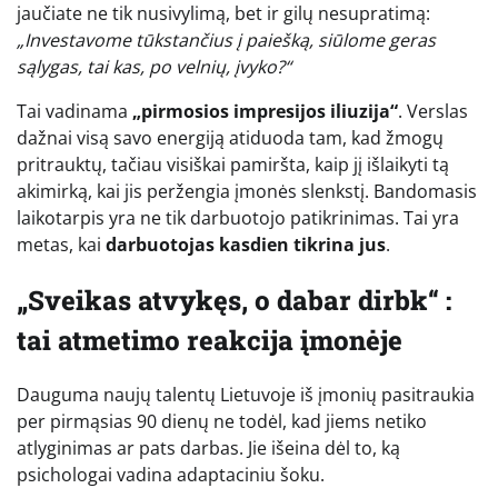
jaučiate ne tik nusivylimą, bet ir gilų nesupratimą:
„Investavome tūkstančius į paiešką, siūlome geras
sąlygas, tai kas, po velnių, įvyko?“
Tai vadinama
„pirmosios impresijos iliuzija“
. Verslas
dažnai visą savo energiją atiduoda tam, kad žmogų
pritrauktų, tačiau visiškai pamiršta, kaip jį išlaikyti tą
akimirką, kai jis peržengia įmonės slenkstį. Bandomasis
laikotarpis yra ne tik darbuotojo patikrinimas. Tai yra
metas, kai
darbuotojas kasdien tikrina jus
.
„Sveikas atvykęs, o dabar dirbk“ :
tai atmetimo reakcija įmonėje
Dauguma naujų talentų Lietuvoje iš įmonių pasitraukia
per pirmąsias 90 dienų ne todėl, kad jiems netiko
atlyginimas ar pats darbas. Jie išeina dėl to, ką
psichologai vadina adaptaciniu šoku.