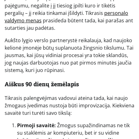
pajėgumu, negalite į jį tiesiog įpilti kuro ir tikėtis
pergalių – jį reikia tinkamai įšildyti. Tikrasis
personalo
valdymo menas
prasideda būtent tada, kai parašas ant
sutarties jau padėtas.
Aukšto lygio verslo partnerystė reikalauja, kad naujoko
kelionė įmonėje būtų suplanuota žingsnio tikslumu. Tai
jausmas, kai jūsų vidiniai procesai yra tokie sklandūs,
jog naujas darbuotojas nuo pat pirmos minutės jaučia
sistemą, kuri juo rūpinasi.
Aiškus 90 dienų žemėlapis
Tikrasis palengvėjimas vadovui ateina tada, kai naujo
žmogaus įvedimas nustoja būti improvizacija. Kiekviena
savaitė turi turėti savo tikslą:
Pirmoji savaitė:
Žmogus supažindinamas ne tik
su staklėmis ar kompiuteriu, bet ir su vidine