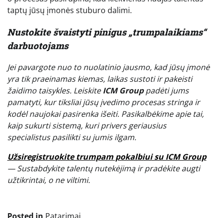
taptų jūsų įmonės stuburo dalimi.
Nustokite švaistyti pinigus „trumpalaikiams“
darbuotojams
Jei pavargote nuo to nuolatinio jausmo, kad jūsų įmonė
yra tik praeinamas kiemas, laikas sustoti ir pakeisti
žaidimo taisykles. Leiskite
ICM Group
padėti jums
pamatyti, kur tiksliai jūsų įvedimo procesas stringa ir
kodėl naujokai pasirenka išeiti. Pasikalbėkime apie tai,
kaip sukurti sistemą, kuri privers geriausius
specialistus pasilikti su jumis ilgam.
Užsiregistruokite trumpam pokalbiui su ICM Group
— Sustabdykite talentų nutekėjimą ir pradėkite augti
užtikrintai, o ne viltimi.
Posted in
Patarimai