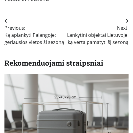
Navigacija
Previous:
Next:
tarp
Ką aplankyti Palangoje:
Lankytini objektai Lietuvoje:
įrašų
geriausios vietos šį sezoną
ką verta pamatyti šį sezoną
Rekomenduojami straipsniai