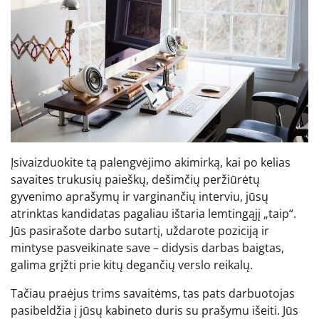
Įsivaizduokite tą palengvėjimo akimirką, kai po kelias
savaites trukusių paieškų, dešimčių peržiūrėtų
gyvenimo aprašymų ir varginančių interviu, jūsų
atrinktas kandidatas pagaliau ištaria lemtingąjį „taip“.
Jūs pasirašote darbo sutartį, uždarote poziciją ir
mintyse pasveikinate save – didysis darbas baigtas,
galima grįžti prie kitų degančių verslo reikalų.
Tačiau praėjus trims savaitėms, tas pats darbuotojas
pasibeldžia į jūsų kabineto duris su prašymu išeiti. Jūs