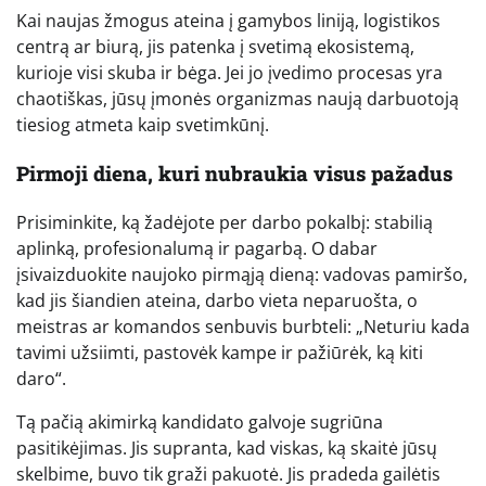
Kai naujas žmogus ateina į gamybos liniją, logistikos
centrą ar biurą, jis patenka į svetimą ekosistemą,
kurioje visi skuba ir bėga. Jei jo įvedimo procesas yra
chaotiškas, jūsų įmonės organizmas naują darbuotoją
tiesiog atmeta kaip svetimkūnį.
Pirmoji diena, kuri nubraukia visus pažadus
Prisiminkite, ką žadėjote per darbo pokalbį: stabilią
aplinką, profesionalumą ir pagarbą. O dabar
įsivaizduokite naujoko pirmąją dieną: vadovas pamiršo,
kad jis šiandien ateina, darbo vieta neparuošta, o
meistras ar komandos senbuvis burbteli: „Neturiu kada
tavimi užsiimti, pastovėk kampe ir pažiūrėk, ką kiti
daro“.
Tą pačią akimirką kandidato galvoje sugriūna
pasitikėjimas. Jis supranta, kad viskas, ką skaitė jūsų
skelbime, buvo tik graži pakuotė. Jis pradeda gailėtis