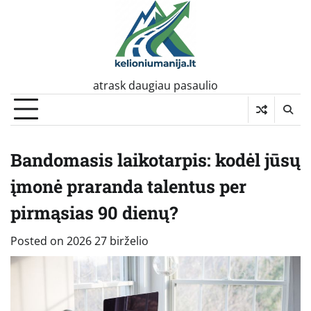
Skip
to
content
atrask daugiau pasaulio
Bandomasis laikotarpis: kodėl jūsų
įmonė praranda talentus per
pirmąsias 90 dienų?
Posted on
2026 27 birželio