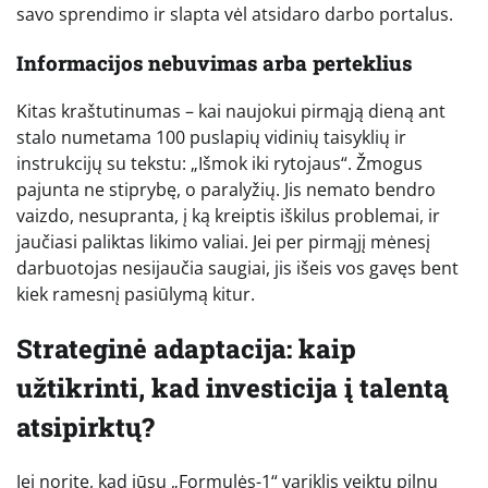
savo sprendimo ir slapta vėl atsidaro darbo portalus.
Informacijos nebuvimas arba perteklius
Kitas kraštutinumas – kai naujokui pirmąją dieną ant
stalo numetama 100 puslapių vidinių taisyklių ir
instrukcijų su tekstu: „Išmok iki rytojaus“. Žmogus
pajunta ne stiprybę, o paralyžių. Jis nemato bendro
vaizdo, nesupranta, į ką kreiptis iškilus problemai, ir
jaučiasi paliktas likimo valiai. Jei per pirmąjį mėnesį
darbuotojas nesijaučia saugiai, jis išeis vos gavęs bent
kiek ramesnį pasiūlymą kitur.
Strateginė adaptacija: kaip
užtikrinti, kad investicija į talentą
atsipirktų?
Jei norite, kad jūsų „Formulės-1“ variklis veiktų pilnu