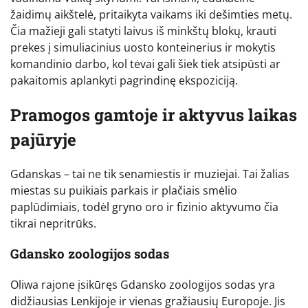
žaidimų aikštelė, pritaikyta vaikams iki dešimties metų.
Čia mažieji gali statyti laivus iš minkštų blokų, krauti
prekes į simuliacinius uosto konteinerius ir mokytis
komandinio darbo, kol tėvai gali šiek tiek atsipūsti ar
pakaitomis aplankyti pagrindinę ekspoziciją.
Pramogos gamtoje ir aktyvus laikas
pajūryje
Gdanskas – tai ne tik senamiestis ir muziejai. Tai žalias
miestas su puikiais parkais ir plačiais smėlio
paplūdimiais, todėl gryno oro ir fizinio aktyvumo čia
tikrai nepritrūks.
Gdansko zoologijos sodas
Oliwa rajone įsikūręs Gdansko zoologijos sodas yra
didžiausias Lenkijoje ir vienas gražiausių Europoje. Jis