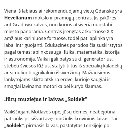
Viena iš labiausiai rekomenduojamų vietų Gdanske yra
Hevelianum
mokslo ir pramogų centras. Jis įsikūręs
ant Gradowa kalvos, nuo kurios atsiveria nuostabi
miesto panorama. Centras įrengtas atkurtuose XIX
amžiaus kariniuose fortuose, todėl pati aplinka yra
labai intriguojanti. Edukacinės parodos čia suskirstytos
pagal temas: aplinkosauga, fizika, matematika, istorija
ir astronomija. Vaikai gali patys sukti generatorius,
stebėti šviesos lūžius, statyti tiltus iš specialių kaladėlių
ar simuliuoti ugnikalnio išsiveržimą. Mažiausiems
lankytojams skirta atskira erdvė, kurioje saugiai ir
smagiai lavinama motorika bei kūrybiškumas.
Jūrų muziejus ir laivas „Sołdek“
Vaikščiojant Motlavos upe, jūsų dėmesį neabejotinai
patrauks prisišvartavęs didžiulis krovininis laivas. Tai –
„Sołdek“
, pirmasis laivas, pastatytas Lenkijoje po