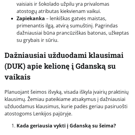
vaisiais ir šokolado užpilu yra privalomas
atostogų atributas kiekvienam vaikui.
Zapiekanka
– lenkiškas gatvės maistas,
primenantis ilgą, atvirą sumuštinį. Pagrindas
dažniausiai būna prancūziškas batonas, užkeptas
su grybais ir sūriu.
Dažniausiai užduodami klausimai
(DUK) apie kelionę į Gdanską su
vaikais
Planuojant šeimos išvyką, visada iškyla įvairių praktinių
klausimų. Žemiau pateikiame atsakymus į dažniausiai
užduodamus klausimus, kurie padės geriau pasiruošti
atostogoms Lenkijos pajūryje.
Kada geriausia vykti į Gdanską su šeima?