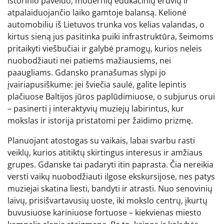
istorinio paveldo, modernių edukacinių erdvių ir
atpalaiduojančio laiko gamtoje balansą. Kelionė
automobiliu iš Lietuvos trunka vos kelias valandas, o
kirtus sieną jus pasitinka puiki infrastruktūra, šeimoms
pritaikyti viešbučiai ir galybė pramogų, kurios neleis
nuobodžiauti nei patiems mažiausiems, nei
paaugliams. Gdansko pranašumas slypi jo
įvairiapusiškume: jei šviečia saulė, galite lepintis
plačiuose Baltijos jūros paplūdimiuose, o subjurus orui
– pasinerti į interaktyvių muziejų labirintus, kur
mokslas ir istorija pristatomi per žaidimo prizmę.
Planuojant atostogas su vaikais, labai svarbu rasti
veiklų, kurios atitiktų skirtingus interesus ir amžiaus
grupes. Gdanske tai padaryti itin paprasta. Čia nereikia
versti vaikų nuobodžiauti ilgose ekskursijose, nes patys
muziejai skatina liesti, bandyti ir atrasti. Nuo senovinių
laivų, prisišvartavusių uoste, iki mokslo centrų, įkurtų
buvusiuose kariniuose fortuose – kiekvienas miesto