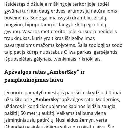
išsidėstęs didžiulėje miškingoje teritorijoje, todėl
gyvūnai turi itin daug erdvės, artimos jų natūralioms
buveinėms. Sode galima išvysti dramblių, žirafų,
pingvinų, hipopotamų ir daugybę kitų egzotinių
gyvūnų. Vasaros metu teritorijoje kursuoja nedidelis
traukinukas, kuris yra tikras išsigelbėjimas
pavargusioms mažoms kojytėms. Šalia zoologijos sodo
taip pat įsikūręs nuostabus Oliwa parkas, garsėjantis
išpuoselėtais gėlynais, tvenkiniais ir kriokliais.
Apžvalgos ratas „AmberSky“ ir
pasiplaukiojimas laivu
Jei norite pamatyti miestą iš paukščio skrydžio, būtinai
užsukite prie
„AmberSky“
apžvalgos rato. Modernios,
uždaros ir kondicionuojamos kabinos leidžia saugiai
pakilti į 50 metrų aukštį. Vaikams tai būna viena
įsimintiniausių patirčių. Nusileidus žemyn, verta
išbandyti pasiplaukiojimą stilizuotu piratų laivu. Šie