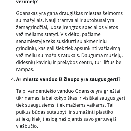
vežimėlį?
Gdanskas yra gana draugiškas miestas šeimoms
su mažyliais. Nauji tramvajai ir autobusai yra
žemagrindžiai, juose įrengtos specialios vietos
vežimėliams statyti. Vis dėlto, pačiame
senamiestyje teks susidurti su akmeniniu
grindiniu, kas gali šiek tiek apsunkinti važiavimą
vežimėliu su mažais ratukais. Dauguma muziejų,
didesnių kavinių ir prekybos centrų turi liftus bei
rampas.
Ar miesto vanduo iš čiaupo yra saugus gerti?
Taip, vandentiekio vanduo Gdanske yra griežtai
tikrinamas, labai kokybiškas ir visiškai saugus gerti
tiek suaugusiems, tiek mažiems vaikams. Tai
puikus būdas sutaupyti ir sumažinti plastiko
atliekų kiekį tiesiog nešiojantis savo gertuvę iš
viešbučio.