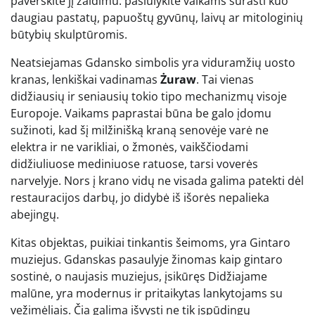
paverskite jį žaidimu: pasiūlykite vaikams surasti kuo
daugiau pastatų, papuoštų gyvūnų, laivų ar mitologinių
būtybių skulptūromis.
Neatsiejamas Gdansko simbolis yra viduramžių uosto
kranas, lenkiškai vadinamas
Żuraw
. Tai vienas
didžiausių ir seniausių tokio tipo mechanizmų visoje
Europoje. Vaikams paprastai būna be galo įdomu
sužinoti, kad šį milžinišką kraną senovėje varė ne
elektra ir ne varikliai, o žmonės, vaikščiodami
didžiuliuose mediniuose ratuose, tarsi voverės
narvelyje. Nors į krano vidų ne visada galima patekti dėl
restauracijos darbų, jo didybė iš išorės nepalieka
abejingų.
Kitas objektas, puikiai tinkantis šeimoms, yra Gintaro
muziejus. Gdanskas pasaulyje žinomas kaip gintaro
sostinė, o naujasis muziejus, įsikūręs Didžiajame
malūne, yra modernus ir pritaikytas lankytojams su
vežimėliais. Čia galima išvysti ne tik įspūdingų