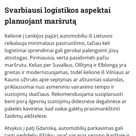
Svarbiausi logistikos aspektai
planuojant maršrutą
Kelionė į Lenkijos pajūrį automobiliu iš Lietuvos
reikalauja minimalaus pasiruošimo, tačiau keli
logistiniai sprendimai gali gerokai palengvinti jūsų
atostogas. Pirmiausia, verta pasidomėti pačiu
maršrutu. Kelias per Suvalkus, Olštyną ir Elblongą yra
greitas ir modernizuojamas, todėl kelionė iš Vilniaus ar
Kauno užtruks apie septynias ar aštuonias valandas,
priklausomai nuo asmeninio vairavimo tempo ir
sustojimų skaičiaus. Rekomenduojama susiplanuoti
bent porą ilgesnių sustojimų didesnėse degalinėse ar
pakelės kavinėse, kad vaikai galėtų prasimankštinti
žaidimų aikštelėse.
Atvykus į patį Gdanską, automobilių parkavimas gali
tapti nedideliu iššūkiu, ypač vasaros sezono įkarštyje ir