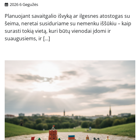
2026 6 Gegužės
Planuojant savaitgalio išvyką ar ilgesnes atostogas su
šeima, neretai susiduriame su nemenku iššūkiu – kaip
surasti tokią vietą, kuri būtų vienodai įdomi ir
suaugusiems, ir […]