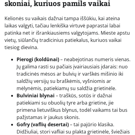
skoniai, kuriuos pamils vaikai
Kelionės su vaikais dažnai tampa iššūkiu, kai ateina
laikas valgyti, tačiau lenkiška virtuvė paprastai labai
patinka net ir išrankiausiems valgytojams. Mieste apstu
vietų, siūlančių tradicinius patiekalus, kuriuos vaikai
tiesiog dievina.
Pierogi (koldūnai)
– neabejotinas numeris vienas.
Jų galima rasti su pačiais įvairiausiais įdarais: nuo
tradicinės mėsos ar bulvių ir varškės mišinio iki
saldžių versijų su braškėmis, vyšniomis ar
mėlynėmis, patiekiamų su saldžia grietinėle.
Bulviniai blynai
– traškūs, sotūs ir dažnai
patiekiami su obuolių tyre arba grietine, jie
primena lietuviškus blynus, todėl vaikams tai bus
pažįstamas ir jaukus skonis.
Gofry (vaflių desertai)
– tai pajūrio klasika.
Didžiuliai, stori vafliai su plakta grietinėle, šviežiais