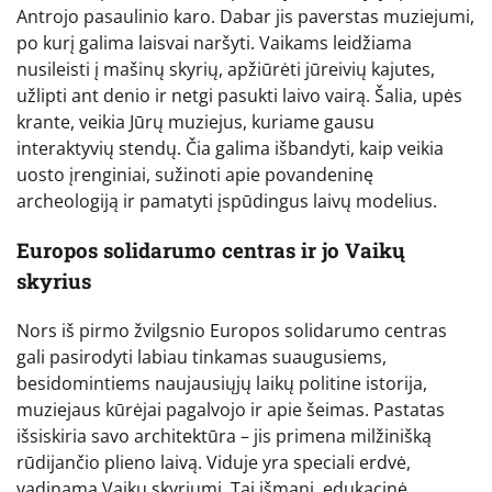
Antrojo pasaulinio karo. Dabar jis paverstas muziejumi,
po kurį galima laisvai naršyti. Vaikams leidžiama
nusileisti į mašinų skyrių, apžiūrėti jūreivių kajutes,
užlipti ant denio ir netgi pasukti laivo vairą. Šalia, upės
krante, veikia Jūrų muziejus, kuriame gausu
interaktyvių stendų. Čia galima išbandyti, kaip veikia
uosto įrenginiai, sužinoti apie povandeninę
archeologiją ir pamatyti įspūdingus laivų modelius.
Europos solidarumo centras ir jo Vaikų
skyrius
Nors iš pirmo žvilgsnio Europos solidarumo centras
gali pasirodyti labiau tinkamas suaugusiems,
besidomintiems naujausiųjų laikų politine istorija,
muziejaus kūrėjai pagalvojo ir apie šeimas. Pastatas
išsiskiria savo architektūra – jis primena milžinišką
rūdijančio plieno laivą. Viduje yra speciali erdvė,
vadinama Vaikų skyriumi. Tai išmani, edukacinė