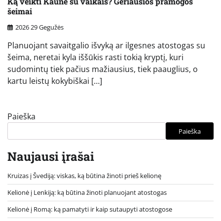
Ką veikti Kaune su vaikais? Geriausios pramogos
šeimai
2026 29 Gegužės
Planuojant savaitgalio išvyką ar ilgesnes atostogas su
šeima, neretai kyla iššūkis rasti tokią kryptį, kuri
sudomintų tiek pačius mažiausius, tiek paauglius, o
kartu leistų kokybiškai […]
Paieška
Paieška
Naujausi įrašai
Kruizas į Švediją: viskas, ką būtina žinoti prieš kelionę
Kelionė į Lenkiją: ką būtina žinoti planuojant atostogas
Kelionė į Romą: ką pamatyti ir kaip sutaupyti atostogose