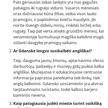
Pats geriausias laikas lankytis yra nuo gegužės
pabaigos iki rugsėjo vidurio. Vasaros mėnesiais
oras dažniausiai būna šiltas, veikia visos lauko
pramogos, o paplūdimiai kviečia maudytis. Jei
norite išvengti didelių minių, rinkitės birželį arba
rugsėjį. Taip pat verta atvykti gruodžio mėnesį, kai
senamiestyje šurmuliuoja magiška kalėdinė mugė,
siūlanti daugybę pramogų vaikams.
Ar Gdanske lengva susikalbėti angliškai?
Taip, dauguma jaunų žmonių, aptarnavimo sferos
darbuotojų, padavėjų ir muziejų gidų puikiai kalba
angliškai. Muziejuose ir edukaciniuose centruose
informacija paprastai pateikiama tiek lenkų, tiek
anglų kalbomis. Gdansko uostamiestis yra atviras
tarptautiniams turistams, todėl kalbos barjero
baimintis neverta.
Kaip patogiausia judėti mieste turint vaikišką