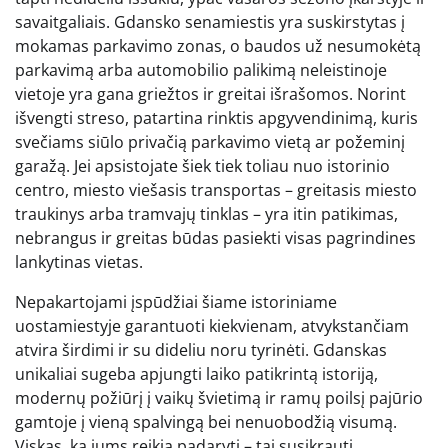
savaitgaliais. Gdansko senamiestis yra suskirstytas į
mokamas parkavimo zonas, o baudos už nesumokėtą
parkavimą arba automobilio palikimą neleistinoje
vietoje yra gana griežtos ir greitai išrašomos. Norint
išvengti streso, patartina rinktis apgyvendinimą, kuris
svečiams siūlo privačią parkavimo vietą ar požeminį
garažą. Jei apsistojate šiek tiek toliau nuo istorinio
centro, miesto viešasis transportas – greitasis miesto
traukinys arba tramvajų tinklas – yra itin patikimas,
nebrangus ir greitas būdas pasiekti visas pagrindines
lankytinas vietas.
Nepakartojami įspūdžiai šiame istoriniame
uostamiestyje garantuoti kiekvienam, atvykstančiam
atvira širdimi ir su dideliu noru tyrinėti. Gdanskas
unikaliai sugeba apjungti laiko patikrintą istoriją,
modernų požiūrį į vaikų švietimą ir ramų poilsį pajūrio
gamtoje į vieną spalvingą bei nenuobodžią visumą.
Viskas, ką jums reikia padaryti – tai susikrauti