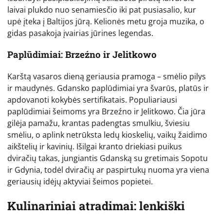
laivai plukdo nuo senamiesčio iki pat pusiasalio, kur
upė įteka į Baltijos jūrą. Kelionės metu groja muzika, o
gidas pasakoja įvairias jūrines legendas.
Paplūdimiai: Brzeźno ir Jelitkowo
Karštą vasaros dieną geriausia pramoga – smėlio pilys
ir maudynės. Gdansko paplūdimiai yra švarūs, platūs ir
apdovanoti kokybės sertifikatais. Populiariausi
paplūdimiai šeimoms yra Brzeźno ir Jelitkowo. Čia jūra
gilėja pamažu, krantas padengtas smulkiu, šviesiu
smėliu, o aplink netrūksta ledų kioskelių, vaikų žaidimo
aikštelių ir kavinių. Išilgai kranto driekiasi puikus
dviračių takas, jungiantis Gdanską su gretimais Sopotu
ir Gdynia, todėl dviračių ar paspirtukų nuoma yra viena
geriausių idėjų aktyviai šeimos popietei.
Kulinariniai atradimai: lenkiški