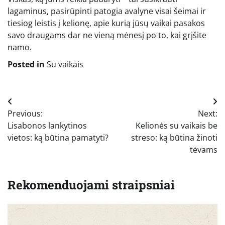
lagaminus, pasirūpinti patogia avalyne visai šeimai ir
tiesiog leistis į kelionę, apie kurią jūsų vaikai pasakos
savo draugams dar ne vieną mėnesį po to, kai grįšite
namo.
Posted in
Su vaikais
Navigacija
Previous:
Next:
tarp
Lisabonos lankytinos
Kelionės su vaikais be
įrašų
vietos: ką būtina pamatyti?
streso: ką būtina žinoti
tėvams
Rekomenduojami straipsniai