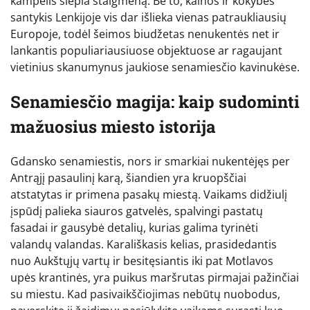
kampelis slepia staigmeną. Be to, kainos ir kokybės
santykis Lenkijoje vis dar išlieka vienas patraukliausių
Europoje, todėl šeimos biudžetas nenukentės net ir
lankantis populiariausiuose objektuose ar ragaujant
vietinius skanumynus jaukiose senamiesčio kavinukėse.
Senamiesčio magija: kaip sudominti
mažuosius miesto istorija
Gdansko senamiestis, nors ir smarkiai nukentėjęs per
Antrąjį pasaulinį karą, šiandien yra kruopščiai
atstatytas ir primena pasakų miestą. Vaikams didžiulį
įspūdį palieka siauros gatvelės, spalvingi pastatų
fasadai ir gausybė detalių, kurias galima tyrinėti
valandų valandas. Karališkasis kelias, prasidedantis
nuo Aukštųjų vartų ir besitęsiantis iki pat Motlavos
upės krantinės, yra puikus maršrutas pirmajai pažinčiai
su miestu. Kad pasivaikščiojimas nebūtų nuobodus,