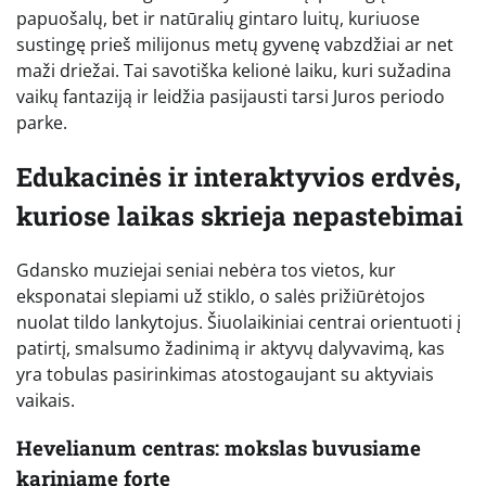
papuošalų, bet ir natūralių gintaro luitų, kuriuose
sustingę prieš milijonus metų gyvenę vabzdžiai ar net
maži driežai. Tai savotiška kelionė laiku, kuri sužadina
vaikų fantaziją ir leidžia pasijausti tarsi Juros periodo
parke.
Edukacinės ir interaktyvios erdvės,
kuriose laikas skrieja nepastebimai
Gdansko muziejai seniai nebėra tos vietos, kur
eksponatai slepiami už stiklo, o salės prižiūrėtojos
nuolat tildo lankytojus. Šiuolaikiniai centrai orientuoti į
patirtį, smalsumo žadinimą ir aktyvų dalyvavimą, kas
yra tobulas pasirinkimas atostogaujant su aktyviais
vaikais.
Hevelianum centras: mokslas buvusiame
kariniame forte