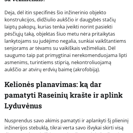
Deja, dėl itin specifinės šio inžinerinio objekto
konstrukcijos, didžiulio aukščio ir daugybės stačių
laiptų pakopų, kurias tenka įveikti norint pasiekti
pėsčiųjų taką, objektas šiuo metu nėra pritaikytas
lankytojams su judėjimo negalia, sunkiai vaikštantiems
senjorams ar tėvams su vaikiškais vežimėliais. Dėl
saugumo taip pat primygtinai nerekomenduojama lipti
asmenims, turintiems stiprią, nekontroliuojamą
aukščio ar atvirų erdvių baimę (akrofobiją).
Kelionės planavimas: ką dar
pamatyti Raseinių krašte ir aplink
Lyduvėnus
Nusprendus savo akimis pamatyti ir aplankyti šį plieninį
inžinerijos stebuklą, tikrai verta savo išvykai skirti visą