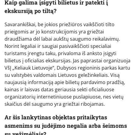
Kaip galima įsigyti bilietus ir patekti į
ekskursiją po tiltą?
Savarankiškai, be jokios priežiūros vaikščioti tilto
prieigomis ar jo konstrukcijomis yra griežtai
draudžiama dėl labai aukštų saugumo reikalavimų.
Norint legaliai ir saugiai pasivaikščioti specialiai
turistams įrengtu taku, privaloma iš anksto įsigyti
bilietus į oficialias ekskursijas. Jas paprastai organizuoja
VšĮ „Keliauk Lietuvoje“, Dubysos regioninis parkas kartu
su valstybės valdomais Lietuvos geležinkeliais. Visą
naujausią informaciją apie bilietų pardavimo pradžią,
kainas ir laisvas datas geriausia sekti oficialiuose
organizatorių internetiniuose puslapiuose, nes vietų
skaičius dėl saugumo yra griežtai ribojamas.
Ar šis lankytinas objektas pritaikytas
asmenims su judėjimo negalia arba šeimoms
su vežimėliais?