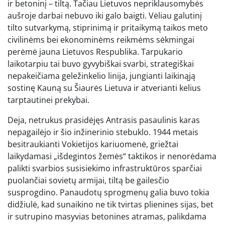
ir betoninį – tiltą. Tačiau Lietuvos nepriklausomybės
aušroje darbai nebuvo iki galo baigti. Vėliau galutinį
tilto sutvarkymą, stiprinimą ir pritaikymą taikos meto
civilinėms bei ekonominėms reikmėms sėkmingai
perėmė jauna Lietuvos Respublika. Tarpukario
laikotarpiu tai buvo gyvybiškai svarbi, strategiškai
nepakeičiama geležinkelio linija, jungianti laikinąją
sostinę Kauną su Šiaurės Lietuva ir atverianti kelius
tarptautinei prekybai.
Deja, netrukus prasidėjęs Antrasis pasaulinis karas
nepagailėjo ir šio inžinerinio stebuklo. 1944 metais
besitraukianti Vokietijos kariuomenė, griežtai
laikydamasi „išdegintos žemės“ taktikos ir nenorėdama
palikti svarbios susisiekimo infrastruktūros sparčiai
puolančiai sovietų armijai, tiltą be gailesčio
susprogdino. Panaudotų sprogmenų galia buvo tokia
didžiulė, kad sunaikino ne tik tvirtas plienines sijas, bet
ir sutrupino masyvias betonines atramas, palikdama