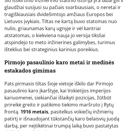
Šio išskirtinio inžinerinio statinio istorija yra labai gili ir
glaudžiai susijusi su pačiais svarbiausiais, o neretai ir
tragiškiausiais dvidešimtojo amžiaus Europos bei
Lietuvos įvykiais. Tiltas ne kartą buvo statomas nuo
nulio, griaunamas karų ugnyje ir vėl kantriai
atstatomas, o kiekviena nauja jo versija tiksliai
atspindėjo to meto inžinerines galimybes, turimus
išteklius bei strateginius karinius poreikius.
Pirmojo pasaulinio karo metai ir medinės
estakados gimimas
Pats pirmasis tiltas šioje vietoje iškilo dar Pirmojo
pasaulinio karo įkarštyje, kai Vokietijos imperijos
kariuomenei, siekiančiai išlaikyti pozicijas, žūtbūt
prireikė greito ir patikimo tiekimo maršruto į Rytų
frontą.
1916 metais
, pasitelkus vokiečių inžinierių
patirtį ir išnaudojant tūkstančių karo belaisvių juodą
darbą, per neįtikėtinai trumpą laiką buvo pastatytas