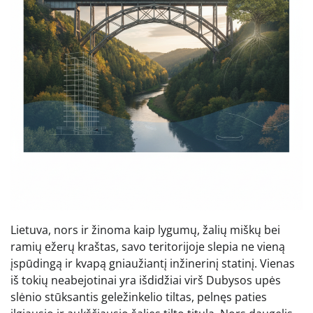
Lietuva, nors ir žinoma kaip lygumų, žalių miškų bei
ramių ežerų kraštas, savo teritorijoje slepia ne vieną
įspūdingą ir kvapą gniaužiantį inžinerinį statinį. Vienas
iš tokių neabejotinai yra išdidžiai virš Dubysos upės
slėnio stūksantis geležinkelio tiltas, pelnęs paties