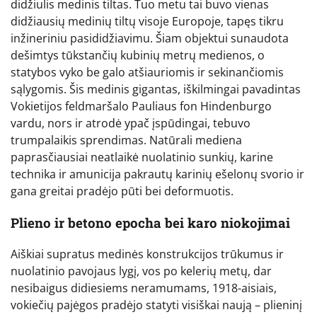
didžiulis medinis tiltas. Tuo metu tai buvo vienas
didžiausių medinių tiltų visoje Europoje, tapęs tikru
inžineriniu pasididžiavimu. Šiam objektui sunaudota
dešimtys tūkstančių kubinių metrų medienos, o
statybos vyko be galo atšiauriomis ir sekinančiomis
sąlygomis. Šis medinis gigantas, iškilmingai pavadintas
Vokietijos feldmaršalo Pauliaus fon Hindenburgo
vardu, nors ir atrodė ypač įspūdingai, tebuvo
trumpalaikis sprendimas. Natūrali mediena
paprasčiausiai neatlaikė nuolatinio sunkių, karine
technika ir amunicija pakrautų karinių ešelonų svorio ir
gana greitai pradėjo pūti bei deformuotis.
Plieno ir betono epocha bei karo niokojimai
Aiškiai supratus medinės konstrukcijos trūkumus ir
nuolatinio pavojaus lygį, vos po kelerių metų, dar
nesibaigus didiesiems neramumams, 1918-aisiais,
vokiečių pajėgos pradėjo statyti visiškai naują – plieninį