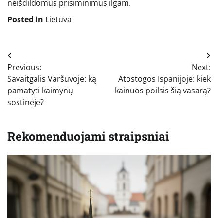
neišdildomus prisiminimus ilgam.
Posted in
Lietuva
Navigacija
Previous:
Next:
tarp
Savaitgalis Varšuvoje: ką
Atostogos Ispanijoje: kiek
įrašų
pamatyti kaimynų
kainuos poilsis šią vasarą?
sostinėje?
Rekomenduojami straipsniai