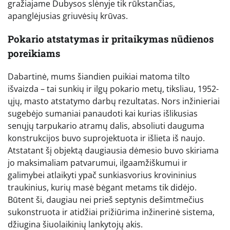
gražiajame Dubysos slėnyje tik rūkstančias,
apanglėjusias griuvėsių krūvas.
Pokario atstatymas ir pritaikymas nūdienos
poreikiams
Dabartinė, mums šiandien puikiai matoma tilto
išvaizda – tai sunkių ir ilgų pokario metų, tiksliau, 1952-
ųjų, masto atstatymo darbų rezultatas. Nors inžinieriai
sugebėjo sumaniai panaudoti kai kurias išlikusias
senųjų tarpukario atramų dalis, absoliuti dauguma
konstrukcijos buvo suprojektuota ir išlieta iš naujo.
Atstatant šį objektą daugiausia dėmesio buvo skiriama
jo maksimaliam patvarumui, ilgaamžiškumui ir
galimybei atlaikyti ypač sunkiasvorius krovininius
traukinius, kurių masė bėgant metams tik didėjo.
Būtent ši, daugiau nei prieš septynis dešimtmečius
sukonstruota ir atidžiai prižiūrima inžinerinė sistema,
džiugina šiuolaikinių lankytojų akis.