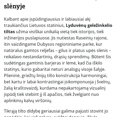
slėnyje
Kalbant apie įspūdingiausius ir labiausiai akį
traukiančius Lietuvos statinius,
Lyduvėnų geležinkelio
tiltas
užima visiškai unikalią vietą tiek istorijos, tiek
inžinerijos puslapiuose. Jis nutiestas Raseinių rajone,
itin vaizdingame Dubysos regioniniame parke, kur
natūralus gamtos reljefas – gilus ir platus upės slėnis –
reikalavo nestandartinių, drąsių sprendimų. Būtent šis
sudėtingas gamtinis barjeras ir lėmė, kad čia iškilo
statinys, kurio gabaritai neturi analogų visoje šalyje.
Plieninė, griežtų linijų tilto konstrukcija harmoningai,
bet kartu ir labai kontrastingai įsikomponuoja į švelnų,
žalią kraštovaizdį, kurdama nepakartojamą vizualinį
įspūdį tiek stebint jį iš apačios, tiek žvelgiant nuo
aplinkinių kalvų viršūnių.
Tikrąją tilto didybę geriausiai galima pajusti stovint jo