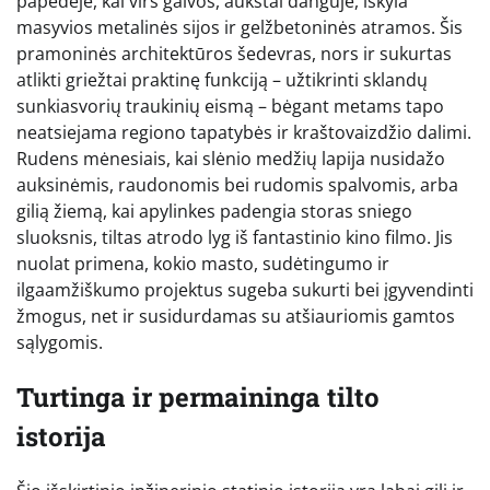
papėdėje, kai virš galvos, aukštai danguje, iškyla
masyvios metalinės sijos ir gelžbetoninės atramos. Šis
pramoninės architektūros šedevras, nors ir sukurtas
atlikti griežtai praktinę funkciją – užtikrinti sklandų
sunkiasvorių traukinių eismą – bėgant metams tapo
neatsiejama regiono tapatybės ir kraštovaizdžio dalimi.
Rudens mėnesiais, kai slėnio medžių lapija nusidažo
auksinėmis, raudonomis bei rudomis spalvomis, arba
gilią žiemą, kai apylinkes padengia storas sniego
sluoksnis, tiltas atrodo lyg iš fantastinio kino filmo. Jis
nuolat primena, kokio masto, sudėtingumo ir
ilgaamžiškumo projektus sugeba sukurti bei įgyvendinti
žmogus, net ir susidurdamas su atšiauriomis gamtos
sąlygomis.
Turtinga ir permaininga tilto
istorija