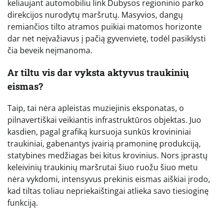
keliaujant automobiliu link Dubysos regioninio parko
direkcijos nurodytų maršrutų. Masyvios, dangų
remiančios tilto atramos puikiai matomos horizonte
dar net neįvažiavus į pačią gyvenvietę, todėl pasiklysti
čia beveik neįmanoma.
Ar tiltu vis dar vyksta aktyvus traukinių
eismas?
Taip, tai nėra apleistas muziejinis eksponatas, o
pilnavertiškai veikiantis infrastruktūros objektas. Juo
kasdien, pagal grafiką kursuoja sunkūs krovininiai
traukiniai, gabenantys įvairią pramoninę produkciją,
statybines medžiagas bei kitus krovinius. Nors įprastų
keleivinių traukinių maršrutai šiuo ruožu šiuo metu
nėra vykdomi, intensyvus prekinis eismas aiškiai įrodo,
kad tiltas toliau nepriekaištingai atlieka savo tiesioginę
funkciją.