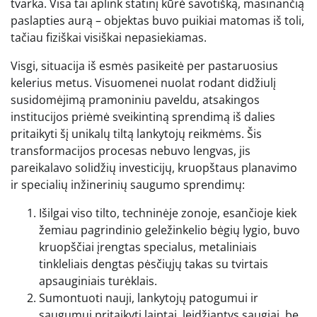
tvarka. Visa tai aplink statinį kūrė savotišką, masinančią
paslapties aurą – objektas buvo puikiai matomas iš toli,
tačiau fiziškai visiškai nepasiekiamas.
Visgi, situacija iš esmės pasikeitė per pastaruosius
kelerius metus. Visuomenei nuolat rodant didžiulį
susidomėjimą pramoniniu paveldu, atsakingos
institucijos priėmė sveikintiną sprendimą iš dalies
pritaikyti šį unikalų tiltą lankytojų reikmėms. Šis
transformacijos procesas nebuvo lengvas, jis
pareikalavo solidžių investicijų, kruopštaus planavimo
ir specialių inžinerinių saugumo sprendimų:
Išilgai viso tilto, techninėje zonoje, esančioje kiek
žemiau pagrindinio geležinkelio bėgių lygio, buvo
kruopščiai įrengtas specialus, metaliniais
tinkleliais dengtas pėsčiųjų takas su tvirtais
apsauginiais turėklais.
Sumontuoti nauji, lankytojų patogumui ir
saugumui pritaikyti laiptai, leidžiantys saugiai, be