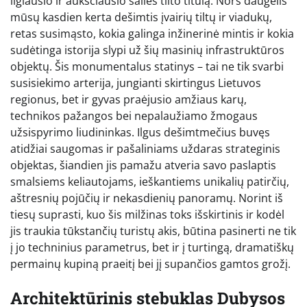
ilgiausio ir aukščiausio šalies tilto titulą. Nors daugelis
mūsų kasdien kerta dešimtis įvairių tiltų ir viadukų,
retas susimąsto, kokia galinga inžinerinė mintis ir kokia
sudėtinga istorija slypi už šių masinių infrastruktūros
objektų. Šis monumentalus statinys – tai ne tik svarbi
susisiekimo arterija, jungianti skirtingus Lietuvos
regionus, bet ir gyvas praėjusio amžiaus karų,
technikos pažangos bei nepalaužiamo žmogaus
užsispyrimo liudininkas. Ilgus dešimtmečius buvęs
atidžiai saugomas ir pašaliniams uždaras strateginis
objektas, šiandien jis pamažu atveria savo paslaptis
smalsiems keliautojams, ieškantiems unikalių patirčių,
aštresnių pojūčių ir nekasdienių panoramų. Norint iš
tiesų suprasti, kuo šis milžinas toks išskirtinis ir kodėl
jis traukia tūkstančių turistų akis, būtina pasinerti ne tik
į jo techninius parametrus, bet ir į turtingą, dramatiškų
permainų kupiną praeitį bei jį supančios gamtos grožį.
Architektūrinis stebuklas Dubysos