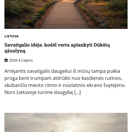
LIETUVA
Savaitgalio idėja: kodėl verta aplankyti Dūkštų
ąžuolyną
2026 4 Liepos
Artėjantis savaitgalis daugeliui iš mūsų tampa puikia
proga bent trumpam atitrūkti nuo kasdienės rutinos,
skubančio miesto ritmo ir nuolatinio ekrano švytėjimo.
Nors Lietuvoje turime daugybę […]