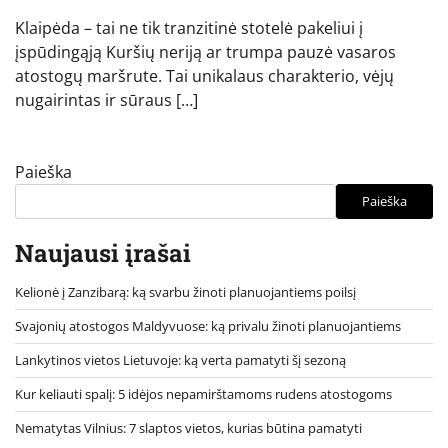
Klaipėda – tai ne tik tranzitinė stotelė pakeliui į
įspūdingąją Kuršių neriją ar trumpa pauzė vasaros
atostogų maršrute. Tai unikalaus charakterio, vėjų
nugairintas ir sūraus […]
Paieška
Paieška
Naujausi įrašai
Kelionė į Zanzibarą: ką svarbu žinoti planuojantiems poilsį
Svajonių atostogos Maldyvuose: ką privalu žinoti planuojantiems
Lankytinos vietos Lietuvoje: ką verta pamatyti šį sezoną
Kur keliauti spalį: 5 idėjos nepamirštamoms rudens atostogoms
Nematytas Vilnius: 7 slaptos vietos, kurias būtina pamatyti