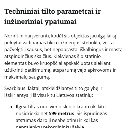
Techniniai tilto parametrai ir
inžineriniai ypatumai
Norint pilnai įvertinti, kodėl šis objektas jau ilgą laiką
pelnytai vadinamas tikru inžinerijos stebuklu, verta
pažvelgti į sausus, bet nepaprastai iškalbingus ir mastą
atspindinčius skaičius. Kiekvienas šio statinio
elementas buvo kruopščiai apskaičiuotas siekiant
užtikrinti patikimumą, atsparumą vėjo apkrovoms ir
maksimalų saugumą.
Svarbiausi faktai, atskleidžiantys tilto galybę ir
išskiriantys jį iš visų kitų Lietuvos statinių:
Ilgis:
Tiltas nuo vieno slėnio kranto iki kito
nusidriekia net
599 metrus
. Šis įspūdingas
atstumas daro jį neabejotinu ir kol kas
nepralenktu rekordininku šalyje.