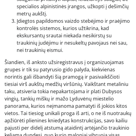
specialios alpinistinės įrangos, užkopti į dešimčių
metrų aukštį.
Įdiegtos papildomos vaizdo stebėjimo ir praėjimo
kontrolės sistemos, kurios užtikrina, kad
ekskursantų srautai niekada nesikirstų su
traukinių judėjimu ir nesukeltų pavojaus nei sau,
nei traukinių eismui.
Šiandien, iš anksto užsiregistravus į organizuojamas
grupes ir tik su patyrusio gido palyda, kiekvienas
norintis gali išbandyti šią pramogą ir pasivaikščioti
tiesiai virš aukštų medžių viršūnių. Vaikštant metaliniu
taku, atsiveria tokia nepakartojama ir plati Dubysos
vingių, tankių miškų ir mažo Lyduvėnų miestelio
panorama, kurios neįmanoma pamatyti iš jokios kitos
vietos. Tai tiesiog unikali proga iš arti, o ne iš nuotraukų
apžiūrėti plienines kniedytas konstrukcijas, savo kailiu
pajusti per didelį atstumą ataidintį artėjančio traukinio
keliamą dundesį, nuo kurio maloniai vibruoja visas