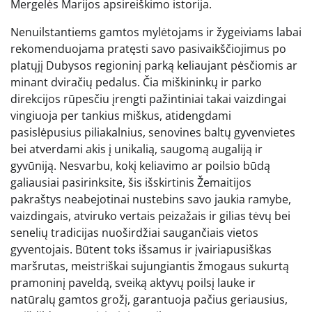
Mergelės Marijos apsireiškimo istorija.
Nenuilstantiems gamtos mylėtojams ir žygeiviams labai
rekomenduojama pratęsti savo pasivaikščiojimus po
platųjį Dubysos regioninį parką keliaujant pėsčiomis ar
minant dviračių pedalus. Čia miškininkų ir parko
direkcijos rūpesčiu įrengti pažintiniai takai vaizdingai
vingiuoja per tankius miškus, atidengdami
pasislėpusius piliakalnius, senovines baltų gyvenvietes
bei atverdami akis į unikalią, saugomą augaliją ir
gyvūniją. Nesvarbu, kokį keliavimo ar poilsio būdą
galiausiai pasirinksite, šis išskirtinis Žemaitijos
pakraštys neabejotinai nustebins savo jaukia ramybe,
vaizdingais, atviruko vertais peizažais ir gilias tėvų bei
senelių tradicijas nuoširdžiai saugančiais vietos
gyventojais. Būtent toks išsamus ir įvairiapusiškas
maršrutas, meistriškai sujungiantis žmogaus sukurtą
pramoninį paveldą, sveiką aktyvų poilsį lauke ir
natūralų gamtos grožį, garantuoja pačius geriausius,