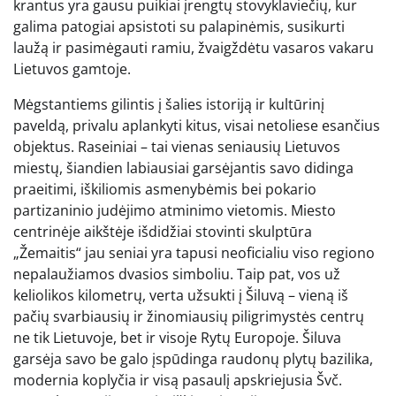
krantus yra gausu puikiai įrengtų stovyklaviečių, kur
galima patogiai apsistoti su palapinėmis, susikurti
laužą ir pasimėgauti ramiu, žvaigždėtu vasaros vakaru
Lietuvos gamtoje.
Mėgstantiems gilintis į šalies istoriją ir kultūrinį
paveldą, privalu aplankyti kitus, visai netoliese esančius
objektus. Raseiniai – tai vienas seniausių Lietuvos
miestų, šiandien labiausiai garsėjantis savo didinga
praeitimi, iškiliomis asmenybėmis bei pokario
partizaninio judėjimo atminimo vietomis. Miesto
centrinėje aikštėje išdidžiai stovinti skulptūra
„Žemaitis“ jau seniai yra tapusi neoficialiu viso regiono
nepalaužiamos dvasios simboliu. Taip pat, vos už
keliolikos kilometrų, verta užsukti į Šiluvą – vieną iš
pačių svarbiausių ir žinomiausių piligrimystės centrų
ne tik Lietuvoje, bet ir visoje Rytų Europoje. Šiluva
garsėja savo be galo įspūdinga raudonų plytų bazilika,
modernia koplyčia ir visą pasaulį apskriejusia Švč.