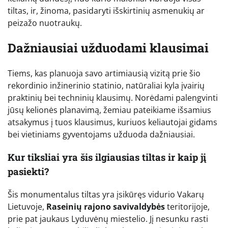
tiltas, ir, žinoma, pasidaryti išskirtinių asmenukių ar
peizažo nuotraukų.
Dažniausiai užduodami klausimai
Tiems, kas planuoja savo artimiausią vizitą prie šio
rekordinio inžinerinio statinio, natūraliai kyla įvairių
praktinių bei techninių klausimų. Norėdami palengvinti
jūsų kelionės planavimą, žemiau pateikiame išsamius
atsakymus į tuos klausimus, kuriuos keliautojai gidams
bei vietiniams gyventojams užduoda dažniausiai.
Kur tiksliai yra šis ilgiausias tiltas ir kaip jį
pasiekti?
Šis monumentalus tiltas yra įsikūręs vidurio Vakarų
Lietuvoje,
Raseinių rajono savivaldybės
teritorijoje,
prie pat jaukaus Lyduvėnų miestelio. Jį nesunku rasti