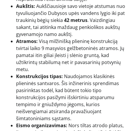
Aukštis:
Aukščiausioje savo vietoje atstumas nuo
tyvuliuojančio Dubysos upės vandens lygio iki pat
traukinių bėgių siekia
42 metrus
. Vaizdingiau
sakant, tai atitinka maždaug penkiolikos aukštų
gyvenamojo namo aukštį.
Atramos:
Visą milžinišką plieninę konstrukciją
tvirtai laiko 9 masyvios gelžbetoninės atramos. Jų
pamatai itin giliai įleisti į slėnio gruntą, kad
užtikrintų stabilumą net ir pavasarinių potvynių
metu.
Konstrukcijos tipas:
Naudojamos klasikinės
plieninės santvaros. Šis inžinerinis sprendimas
pasirinktas todėl, kad būtent tokio tipo
konstrukcijos pasižymi išskirtiniu atsparumu
tempimo ir gniuždymo jėgoms, kurios
neišvengiamai atsiranda pravažiuojant
šimtatoniniams sąstams.
Eismo organizavimas:
Nors tiltas atrodo platus,