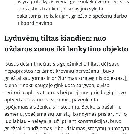
jis yra pritaikytas vienai geležinkelio vėžei. Dėl šios
priežasties traukinių eismas juo vyksta
pakaitomis, reikalaujant griežto dispečerių darbo
ir koordinavimo.
Lyduvėnų tiltas šiandien: nuo
uždaros zonos iki lankytino objekto
Ištisus dešimtmečius šis geležinkelio tiltas, dėl savo
nepaprastos reikšmės krovinių pervežimui, buvo
griežtai saugomas ir prižiūrimas strateginis objektas. Jį
dieną ir naktį saugojo ginkluota sargyba, o visa
teritorija aplink atramas bei priėjimus prie bėgių buvo
aptverta aukštomis tvoromis, paženklinta
įspėjamaisiais ženklais ir stebima. Bet koks pašalinių
asmenų, ypač smalsių turistų, bandymas prisiartinti, o
juo labiau – nelegaliai užlipti ant konstrukcijos, buvo
griežtai draudžiamas ir baudžiamas įstatymų numatyta