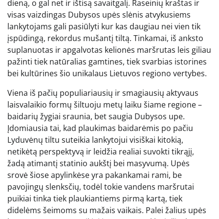
dieną, o gal net ir ištisą savaitgalį. Raseinių kraštas ir
visas vaizdingas Dubysos upės slėnis atvykusiems
lankytojams gali pasiūlyti kur kas daugiau nei vien tik
įspūdingą, rekordus mušantį tiltą. Tinkamai, iš anksto
suplanuotas ir apgalvotas kelionės maršrutas leis giliau
pažinti tiek natūralias gamtines, tiek svarbias istorines
bei kultūrines šio unikalaus Lietuvos regiono vertybes.
Viena iš pačių populiariausių ir smagiausių aktyvaus
laisvalaikio formų šiltuoju metų laiku šiame regione –
baidarių žygiai sraunia, bet saugia Dubysos upe.
Įdomiausia tai, kad plaukimas baidarėmis po pačiu
Lyduvėnų tiltu suteikia lankytojui visiškai kitokią,
netikėtą perspektyvą ir leidžia realiai suvokti tikrąjį,
žadą atimantį statinio aukštį bei masyvumą. Upės
srovė šiose apylinkėse yra pakankamai rami, be
pavojingų slenksčių, todėl tokie vandens maršrutai
puikiai tinka tiek plaukiantiems pirmą kartą, tiek
didelėms šeimoms su mažais vaikais. Palei žalius upės