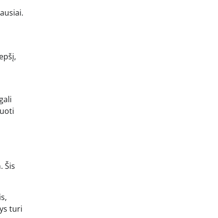
ausiai.
epšį,
gali
uoti
. Šis
s,
ys turi