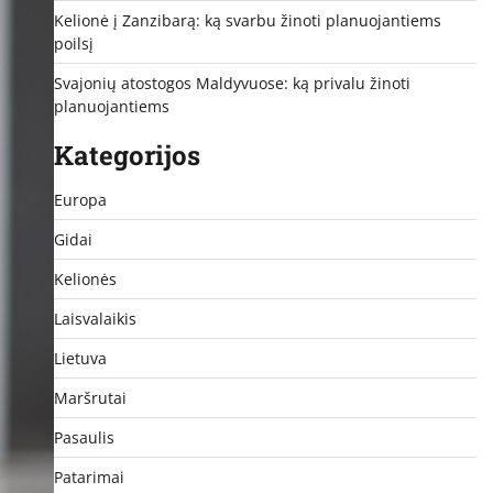
Kelionė į Zanzibarą: ką svarbu žinoti planuojantiems
poilsį
Svajonių atostogos Maldyvuose: ką privalu žinoti
planuojantiems
Kategorijos
Europa
Gidai
Kelionės
Laisvalaikis
Lietuva
Maršrutai
Pasaulis
Patarimai