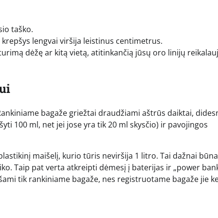
sio taško.
krepšys lengvai viršija leistinus centimetrus.
rimą dėžę ar kitą vietą, atitinkančią jūsų oro linijų reikala
ui
. Rankiniame bagaže griežtai draudžiami aštrūs daiktai, didesn
šyti 100 ml, net jei jose yra tik 20 ml skysčio) ir pavojingos
astikinį maišelį, kurio tūris neviršija 1 litro. Tai dažnai būna
iko. Taip pat verta atkreipti dėmesį į baterijas ir „power ban
ešami tik rankiniame bagaže, nes registruotame bagaže jie ke