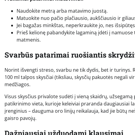
Naudokite metrą arba matavimo juostą.
Matuokite nuo pačio plačiausio, aukščiausio ir giliau
Jei bagažas minkštas, neperkraukite jo, nes išsipūtęs 
Prieš kelionę pabandykite lagaminą įdėti į namuose tu
matmenis.
Svarbūs patarimai ruošiantis skrydži
Norint išvengti streso, svarbu ne tik dydis, bet ir turinys
100 ml talpos skysčiai (tiksliau, skysčių pakuotės negali vir
medžiagos.
Visus skysčius privalote sudėti į vieną skaidrų, užsegamą pl
patikrinimo vieta, kurioje keleiviai praranda daugiausiai la
įrenginius – dauguma oro linijų reikalauja, kad jie būtų n
gaisro pavojų.
Dažniausiai užduodami klausimai