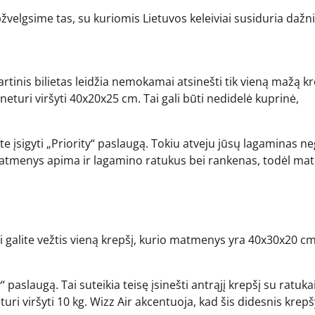
žvelgsime tas, su kuriomis Lietuvos keleiviai susiduria dažni
tinis bilietas leidžia nemokamai atsinešti tik vieną mažą kr
 neturi viršyti 40x20x25 cm. Tai gali būti nedidelė kuprinė,
rite įsigyti „Priority“ paslaugą. Tokiu atveju jūsų lagaminas ne
atmenys apima ir lagamino ratukus bei rankenas, todėl mat
 galite vežtis vieną krepšį, kurio matmenys yra 40x30x20 cm
paslaugą. Tai suteikia teisę įsinešti antrąjį krepšį su ratukai
i viršyti 10 kg. Wizz Air akcentuoja, kad šis didesnis krepš