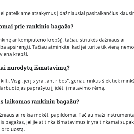
dėl pateikiame atsakymus į dažniausiai pasitaikančius klaus
ldomai prie rankinio bagažo?
nkinę ar kompiuterio krepšį), tačiau striukės dažniausiai
ba apsirengti. Tačiau atminkite, kad jei turite tik vieną ne
 vieną krepšį.
sliai nurodytų išmatavimų?
i. Visgi, jei jis yra „ant ribos“, geriau rinktis šiek tiek mink
 darbuotojas paprašytų jį įdėti į matavimo rėmą.
us laikomas rankiniu bagažu?
ažniausiai reikia mokėti papildomai. Tačiau maži instrumenta
inis bagažas, jei jie atitinka išmatavimus ir yra tinkamai supak
į oro uostą.