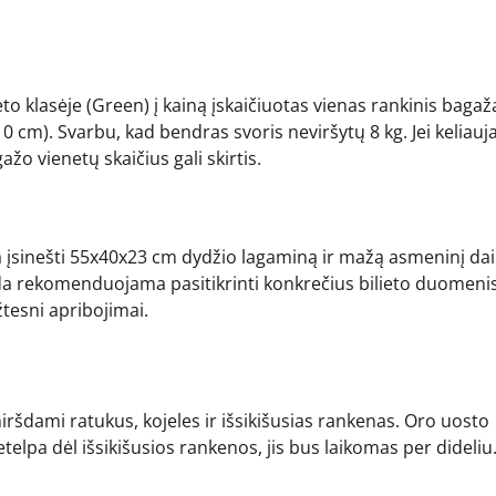
ieto klasėje (Green) į kainą įskaičiuotas vienas rankinis bagaž
 cm). Svarbu, kad bendras svoris neviršytų 8 kg. Jei keliauj
ažo vienetų skaičius gali skirtis.
žia įsinešti 55x40x23 cm dydžio lagaminą ir mažą asmeninį dai
ada rekomenduojama pasitikrinti konkrečius bilieto duomeni
žtesni apribojimai.
ršdami ratukus, kojeles ir išsikišusias rankenas. Oro uosto
netelpa dėl išsikišusios rankenos, jis bus laikomas per dideliu