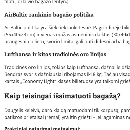
tilpti į orlaivio bagažo lentyną.
AirBaltic rankinio bagažo politika
AirBaltic politika yra šiek tiek lankstesnė. Pagrindinėje bil
(55x40x23 cm) ir vienas mažas asmeninis daiktas (30x40x10
brangesniu bilietu, svorio limitai gali būti didesni arba bag
Lufthansa ir kitos tradicinės oro linijos
Tradicinės oro linijos, tokios kaip Lufthansa, dažnai leid
Bendras svoris dažniausiai ribojamas iki 8 kg. Tačiau vis
kartais „Economy Light“ klasės bilietuose yra taikomi grie
Kaip teisingai išsimatuoti bagažą?
Daugelis keleivių daro klaidą matuodami tik korpusą, pami
patikros prietaisai (rėmai) yra itin griežti – jei lagaminas 
Praktiniai patarimai matavimui: