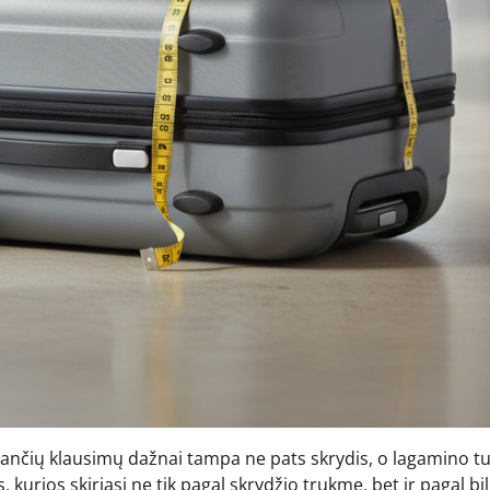
eliančių klausimų dažnai tampa ne pats skrydis, o lagamino t
s, kurios skiriasi ne tik pagal skrydžio trukmę, bet ir pagal bi