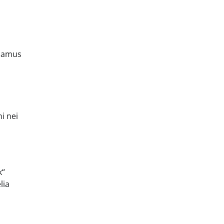
ujamus
i nei
k“
lia