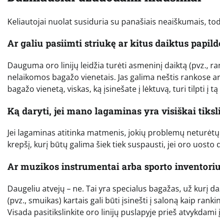
Keliautojai nuolat susiduria su panašiais neaiškumais, to
Ar galiu pasiimti striukę ar kitus daiktus papi
Dauguma oro linijų leidžia turėti asmeninį daiktą (pvz., ra
nelaikomos bagažo vienetais. Jas galima neštis rankose ar
bagažo vienetą, viskas, ką įsinešate į lėktuvą, turi tilpti į tą
Ką daryti, jei mano lagaminas yra visiškai tik
Jei lagaminas atitinka matmenis, jokių problemų neturėtų kilt
krepšį, kurį būtų galima šiek tiek suspausti, jei oro uosto
Ar muzikos instrumentai arba sporto inventori
Daugeliu atvejų – ne. Tai yra specialus bagažas, už kurį d
(pvz., smuikas) kartais gali būti įsinešti į saloną kaip rank
Visada pasitikslinkite oro linijų puslapyje prieš atvykdami 