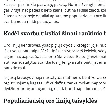
klasę ar pasirinktą paslaugų paketą. Norint išvengti nem
gali viršyti net paties bilieto kainą, būtina tiksliai žinoti
Šiame straipsnyje detaliai aptarsime populiariausių oro lin
svarbu nepamiršti pakuojantis.
Kodėl svarbu tiksliai žinoti rankini
Oro linijų bendrovės, ypač pigių skrydžių kategorijoje, nuo
lėktuvo salonų talpa. Viršutinės lentynos virš keleivių sėdyn
lagaminą, paprasčiausiai pritrūks vietos. Be to, griežti ma
atitinka nustatytus standartus, jį lengva sutalpinti į spec
patikrinimui.
Jei jūsų krepšys viršija nustatytus matmenis bent keliais ce
registruojamą bagažą, už ką dažnai tenka mokėti nepropor
dydžio kuprinę ar lagaminą, nei rizikuoti papildomomis iš
Populiariausių oro linijų taisyklės