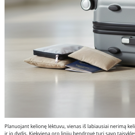
Planuojant kelionę lėktuvu, vienas iš labiausiai nerimą k
ir jo dydis. Kiekviena oro linijų bendrovė turi savo taisykle