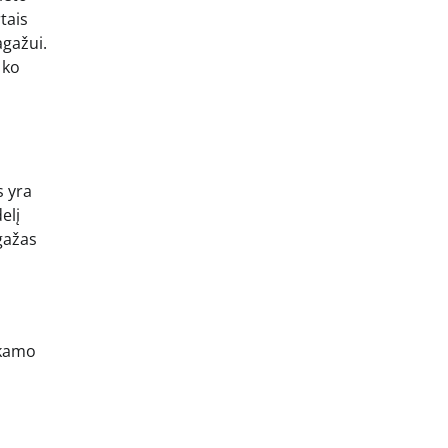
tais
agažui.
 ko
s yra
elį
agažas
nkamo