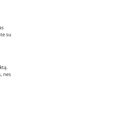
as
ate su
ktą.
s, nes
.