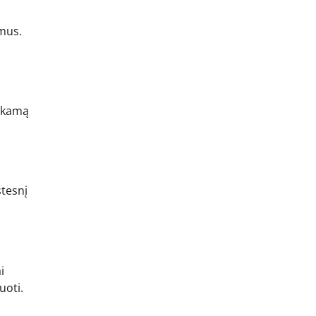
imus.
mokamą
štesnį
i
uoti.