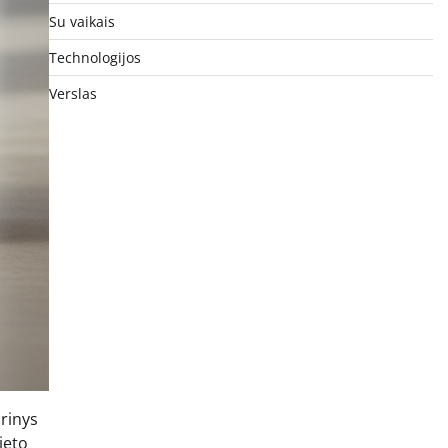
Su vaikais
Technologijos
Verslas
urinys
lieto