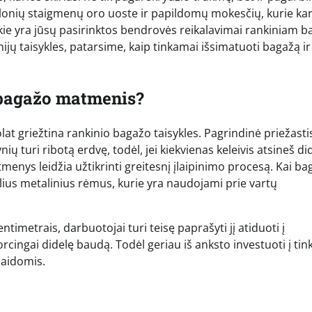
alonių staigmenų oro uoste ir papildomų mokesčių, kurie kar
, kokie yra jūsų pasirinktos bendrovės reikalavimai rankiniam b
ijų taisykles, patarsime, kaip tinkamai išsimatuoti bagažą ir
o bagažo matmenis?
lat griežtina rankinio bagažo taisykles. Pagrindinė priežasti
ių turi ribotą erdvę, todėl, jei kiekvienas keleivis atsineš did
tmenys leidžia užtikrinti greitesnį įlaipinimo procesą. Kai b
ialius metalinius rėmus, kurie yra naudojami prie vartų
ntimetrais, darbuotojai turi teisę paprašyti jį atiduoti į
cingai didelę baudą. Todėl geriau iš anksto investuoti į ti
laidomis.