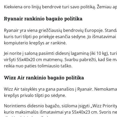
Kiekviena oro linijų bendrovė turi savo politiką. Žemiau ap
Ryanair rankinio bagažo politika
Ryanair yra viena griežčiausių bendrovių Europoje. Standar
kuris turi tilpti po priekyje esančia sėdyne. Jo išmatavimai
kompiuterio krepšys ar rankinė.
Jei norite į saloną pasiimti didesnį lagaminą (iki 10 kg), tu
viršyti 55x40x20 cm matmenų. Svarbu pabrėžti, kad šie m
reikia nuo paties tolimiausio taško.
Wizz Air rankinio bagažo politika
Wizz Air taisyklės yra gana panašios į Ryanair. Nemokamai
krepšys privalo tilpti po sėdyne.
Norintiems didesnio bagažo, siūloma įsigyti „Wizz Priority“ 
kurio maksimalūs išmatavimai yra 55x40x23 cm. Svoris netur