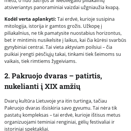
metu, o nuo Šatrijos ar Medvėgalio piliakalnių
atsiveriantys panoraminiai vaizdai užgniaužia kvapą.
Kodėl verta aplankyti:
Tai erdvė, kurioje susipina
mitologija, istorija ir gamtos grožis. Užkopę į
piliakalnius, ne tik pamatysite nuostabius horizontus,
bet ir mintimis nusikelsite į laikus, kai čia kūrėsi svarbūs
gynybiniai centrai. Tai vieta aktyviam poilsiui – čia
puikiai įrengti pėsčiųjų takai, tinkami tiek šeimoms su
vaikais, tiek rimtiems žygeiviams.
2. Pakruojo dvaras – patirtis,
nukelianti į XIX amžių
Dvarų kultūra Lietuvoje yra itin turtinga, tačiau
Pakruojo dvaras išsiskiria savo gyvumu. Tai nėra tik
pastatų kompleksas – tai erdvė, kurioje ištisus metus
organizuojami teminiai renginiai, gėlių festivaliai ir
istoriniai spektakliai.