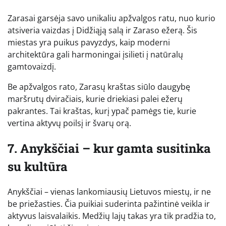
Zarasai garsėja savo unikaliu apžvalgos ratu, nuo kurio
atsiveria vaizdas į Didžiąją salą ir Zaraso ežerą. Šis
miestas yra puikus pavyzdys, kaip moderni
architektūra gali harmoningai įsilieti į natūralų
gamtovaizdį.
Be apžvalgos rato, Zarasų kraštas siūlo daugybę
maršrutų dviračiais, kurie driekiasi palei ežerų
pakrantes. Tai kraštas, kurį ypač pamėgs tie, kurie
vertina aktyvų poilsį ir švarų orą.
7. Anykščiai – kur gamta susitinka
su kultūra
Anykščiai – vienas lankomiausių Lietuvos miestų, ir ne
be priežasties. Čia puikiai suderinta pažintinė veikla ir
aktyvus laisvalaikis. Medžių lajų takas yra tik pradžia to,