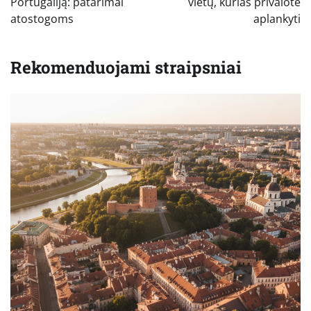
įrašų
Portugaliją: patarimai
vietų, kurias privalote
atostogoms
aplankyti
Rekomenduojami straipsniai