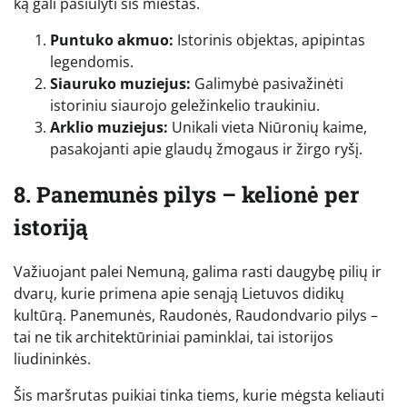
ką gali pasiūlyti šis miestas.
Puntuko akmuo:
Istorinis objektas, apipintas
legendomis.
Siauruko muziejus:
Galimybė pasivažinėti
istoriniu siaurojo geležinkelio traukiniu.
Arklio muziejus:
Unikali vieta Niūronių kaime,
pasakojanti apie glaudų žmogaus ir žirgo ryšį.
8. Panemunės pilys – kelionė per
istoriją
Važiuojant palei Nemuną, galima rasti daugybę pilių ir
dvarų, kurie primena apie senąją Lietuvos didikų
kultūrą. Panemunės, Raudonės, Raudondvario pilys –
tai ne tik architektūriniai paminklai, tai istorijos
liudininkės.
Šis maršrutas puikiai tinka tiems, kurie mėgsta keliauti