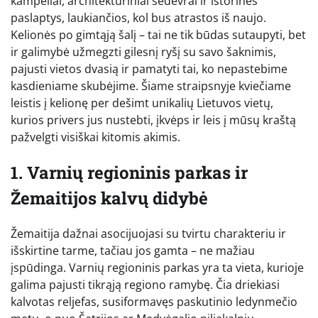
kampeliai, architektūriniai šedevrai ir istorinės
paslaptys, laukiančios, kol bus atrastos iš naujo.
Kelionės po gimtąją šalį – tai ne tik būdas sutaupyti, bet
ir galimybė užmegzti gilesnį ryšį su savo šaknimis,
pajusti vietos dvasią ir pamatyti tai, ko nepastebime
kasdieniame skubėjime. Šiame straipsnyje kviečiame
leistis į kelionę per dešimt unikalių Lietuvos vietų,
kurios privers jus nustebti, įkvėps ir leis į mūsų kraštą
pažvelgti visiškai kitomis akimis.
1. Varnių regioninis parkas ir
Žemaitijos kalvų didybė
Žemaitija dažnai asocijuojasi su tvirtu charakteriu ir
išskirtine tarme, tačiau jos gamta – ne mažiau
įspūdinga. Varnių regioninis parkas yra ta vieta, kurioje
galima pajusti tikrąją regiono ramybę. Čia driekiasi
kalvotas reljefas, susiformavęs paskutinio ledynmečio