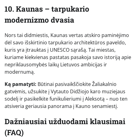
10. Kaunas – tarpukario
modernizmo dvasia
Nors tai didmiestis, Kaunas vertas atskiro paminėjimo
dėl savo išskirtinio tarpukario architektūros paveldo,
kuris yra įtrauktas į UNESCO sąrašą. Tai miestas,
kuriame kiekvienas pastatas pasakoja savo istoriją apie
nepriklausomybės laikų Lietuvos ambicijas ir
modernumą.
Ką pamatyti:
Būtinai pasivaikščiokite Žaliakalnio
gatvėmis, užsukite į Vytauto Didžiojo karo muziejaus
sodelį ir pasikelkite funikulieriumi į Aleksotą – nuo ten
atsiveria geriausia panorama į Kauno senamiestį.
Dažniausiai užduodami klausimai
(FAQ)