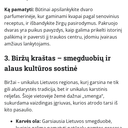
Ką pamatyti:
Būtinai apsilankykite dvaro
parfumerinėje, kur gaminami kvapai pagal senovinius
receptus, ir išbandykite žirgų pasirodymus. Pakruojo
dvaras yra puikus pavyzdys, kaip galima prikelti istorinį
palikimą ir paversti jį traukos centru, įdomiu įvairaus
amžiaus lankytojams.
3. Biržų kraštas – smegduobių ir
alaus kultūros sostinė
Biržai – unikalus Lietuvos regionas, kurį garsina ne tik
gili aludarystės tradicija, bet ir unikalus karstinis
reljefas. Šioje vietovėje žemė dažnai „smenga“,
sukurdama vaizdingas įgriuvas, kurios atrodo tarsi iš
kito pasaulio.
Karvės ola:
Garsiausia Lietuvos smegduobė,