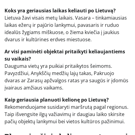
Koks yra geriausias laikas keliauti po Lietuvą?
Lietuva žavi visais metų laikais. Vasara – tinkamiausias
laikas ežerų ir pajūrio lankymui, pavasaris ir ruduo
idealūs žygiams miškuose, o žiema kviečia į jaukius
dvarus ir kultūrines erdves miestuose.
Ar visi paminėti objektai pritaikyti keliaujantiems
su vaikais?
Dauguma vietų yra puikiai pritaikytos šeimoms.
Pavyzdžiui, Anykščių medžių lajų takas, Pakruojo
dvaras ar Zarasų apžvalgos ratas yra saugūs ir įdomūs
įvairaus amžiaus vaikams.
Kaip geriausia planuoti kelionę po Lietuvą?
Rekomenduojame susidaryti maršrutą pagal regionus.
Taip išvengsite ilgų važiavimų ir daugiau laiko skirsite
pačių objektų lankymui bei vietos kultūros pažinimui.