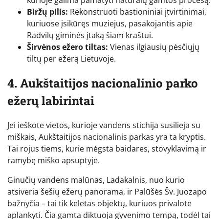
kurioje galima pamatyti natūralų gamtos procesą.
Biržų pilis:
Rekonstruoti bastioniniai įtvirtinimai,
kuriuose įsikūręs muziejus, pasakojantis apie
Radvilų giminės įtaką šiam kraštui.
Širvėnos ežero tiltas:
Vienas ilgiausių pėsčiųjų
tiltų per ežerą Lietuvoje.
4. Aukštaitijos nacionalinio parko
ežerų labirintai
Jei ieškote vietos, kurioje vandens stichija susilieja su
miškais, Aukštaitijos nacionalinis parkas yra ta kryptis.
Tai rojus tiems, kurie mėgsta baidares, stovyklavimą ir
ramybę miško apsuptyje.
Ginučių vandens malūnas, Ladakalnis, nuo kurio
atsiveria šešių ežerų panorama, ir Palūšės Šv. Juozapo
bažnyčia – tai tik keletas objektų, kuriuos privalote
aplankyti. Čia gamta diktuoja gyvenimo tempą, todėl tai