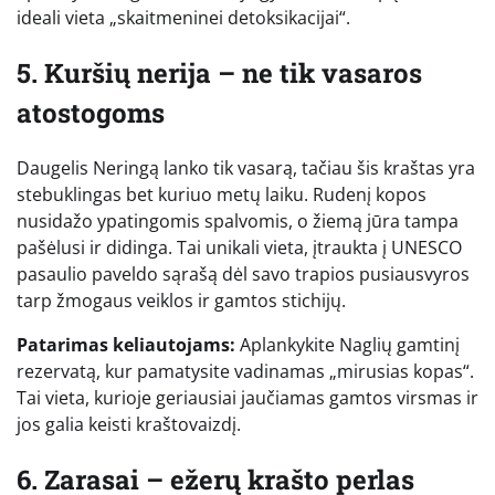
ideali vieta „skaitmeninei detoksikacijai“.
5. Kuršių nerija – ne tik vasaros
atostogoms
Daugelis Neringą lanko tik vasarą, tačiau šis kraštas yra
stebuklingas bet kuriuo metų laiku. Rudenį kopos
nusidažo ypatingomis spalvomis, o žiemą jūra tampa
pašėlusi ir didinga. Tai unikali vieta, įtraukta į UNESCO
pasaulio paveldo sąrašą dėl savo trapios pusiausvyros
tarp žmogaus veiklos ir gamtos stichijų.
Patarimas keliautojams:
Aplankykite Naglių gamtinį
rezervatą, kur pamatysite vadinamas „mirusias kopas“.
Tai vieta, kurioje geriausiai jaučiamas gamtos virsmas ir
jos galia keisti kraštovaizdį.
6. Zarasai – ežerų krašto perlas