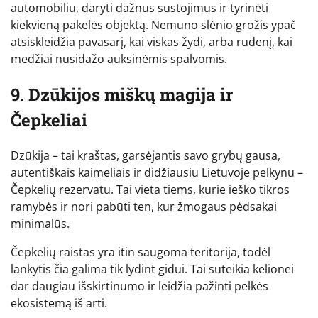
automobiliu, daryti dažnus sustojimus ir tyrinėti
kiekvieną pakelės objektą. Nemuno slėnio grožis ypač
atsiskleidžia pavasarį, kai viskas žydi, arba rudenį, kai
medžiai nusidažo auksinėmis spalvomis.
9. Dzūkijos miškų magija ir
Čepkeliai
Dzūkija – tai kraštas, garsėjantis savo grybų gausa,
autentiškais kaimeliais ir didžiausiu Lietuvoje pelkynu –
Čepkelių rezervatu. Tai vieta tiems, kurie ieško tikros
ramybės ir nori pabūti ten, kur žmogaus pėdsakai
minimalūs.
Čepkelių raistas yra itin saugoma teritorija, todėl
lankytis čia galima tik lydint gidui. Tai suteikia kelionei
dar daugiau išskirtinumo ir leidžia pažinti pelkės
ekosistemą iš arti.