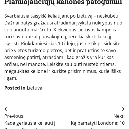
Planuojančiųjų keliones patogumui
Svarbiausia taisyklė keliaujant po Lietuvą – neskubėti.
Dažnai patys gražiausi atradimai įvyksta nukrypus nuo
suplanuoto maršruto. Kiekvienas Lietuvos kampelis
turi savo unikalų pasakojimą, tereikia skirti laiko jį
išgirsti. Rinkdamiesi šias 10 idėjų, jūs ne tik prisidėsite
prie vietos turizmo plėtros, bet ir praturtinsite savo
asmeninę patirtį, atrasdami, kad grožis yra kur kas
arčiau, nei manote. Leiskite sau būti nustebintiems,
mėgaukitės kelione ir kurkite prisiminimus, kurie išliks
ilgam.
Posted in
Lietuva
Navigacija
Previous:
Next:
tarp
Kada geriausia keliauti į
Ką pamatyti Londone: 10