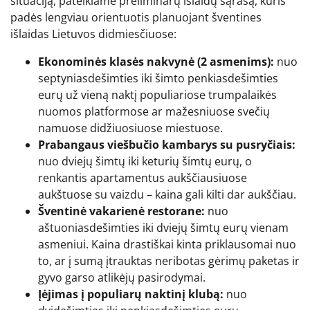
situaciją, pateikiame preliminarų išlaidų sąrašą, kuris
padės lengviau orientuotis planuojant šventines
išlaidas Lietuvos didmiesčiuose:
Ekonominės klasės nakvynė (2 asmenims):
nuo
septyniasdešimties iki šimto penkiasdešimties
eurų už vieną naktį populiariose trumpalaikės
nuomos platformose ar mažesniuose svečių
namuose didžiuosiuose miestuose.
Prabangaus viešbučio kambarys su pusryčiais:
nuo dviejų šimtų iki keturių šimtų eurų, o
renkantis apartamentus aukščiausiuose
aukštuose su vaizdu – kaina gali kilti dar aukščiau.
Šventinė vakarienė restorane:
nuo
aštuoniasdešimties iki dviejų šimtų eurų vienam
asmeniui. Kaina drastiškai kinta priklausomai nuo
to, ar į sumą įtrauktas neribotas gėrimų paketas ir
gyvo garso atlikėjų pasirodymai.
Įėjimas į populiarų naktinį klubą:
nuo