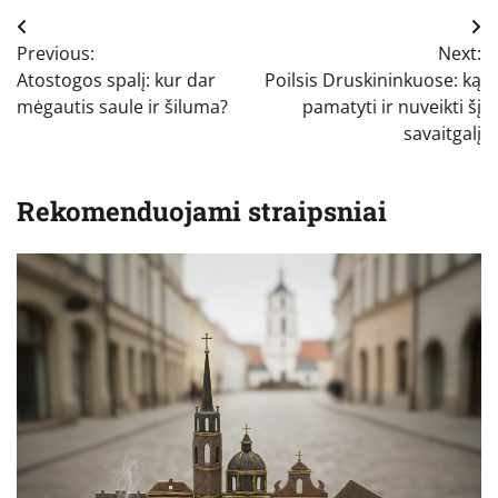
Navigacija
Previous:
Next:
tarp
Atostogos spalį: kur dar
Poilsis Druskininkuose: ką
įrašų
mėgautis saule ir šiluma?
pamatyti ir nuveikti šį
savaitgalį
Rekomenduojami straipsniai