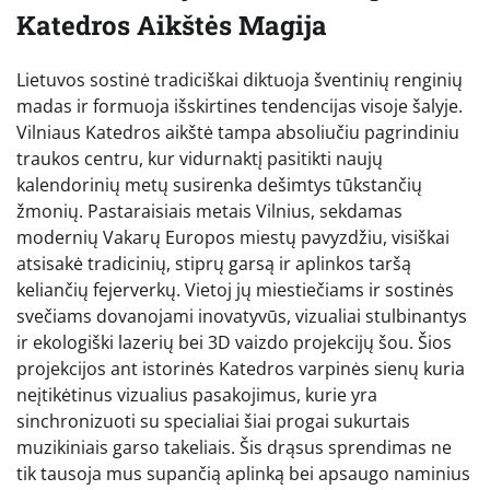
Katedros Aikštės Magija
Lietuvos sostinė tradiciškai diktuoja šventinių renginių
madas ir formuoja išskirtines tendencijas visoje šalyje.
Vilniaus Katedros aikštė tampa absoliučiu pagrindiniu
traukos centru, kur vidurnaktį pasitikti naujų
kalendorinių metų susirenka dešimtys tūkstančių
žmonių. Pastaraisiais metais Vilnius, sekdamas
modernių Vakarų Europos miestų pavyzdžiu, visiškai
atsisakė tradicinių, stiprų garsą ir aplinkos taršą
keliančių fejerverkų. Vietoj jų miestiečiams ir sostinės
svečiams dovanojami inovatyvūs, vizualiai stulbinantys
ir ekologiški lazerių bei 3D vaizdo projekcijų šou. Šios
projekcijos ant istorinės Katedros varpinės sienų kuria
neįtikėtinus vizualius pasakojimus, kurie yra
sinchronizuoti su specialiai šiai progai sukurtais
muzikiniais garso takeliais. Šis drąsus sprendimas ne
tik tausoja mus supančią aplinką bei apsaugo naminius