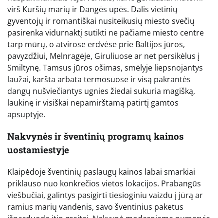
virš Kuršių marių ir Dangės upės. Dalis vietinių
gyventojų ir romantiškai nusiteikusių miesto svečių
pasirenka vidurnaktį sutikti ne pačiame miesto centre
tarp mūrų, o atvirose erdvėse prie Baltijos jūros,
pavyzdžiui, Melnragėje, Giruliuose ar net persikėlus į
Smiltynę. Tamsus jūros ošimas, smėlyje liepsnojantys
laužai, karšta arbata termosuose ir visą pakrantės
dangų nušviečiantys ugnies žiedai sukuria magišką,
laukinę ir visiškai nepamirštamą patirtį gamtos
apsuptyje.
Nakvynės ir šventinių programų kainos
uostamiestyje
Klaipėdoje šventinių paslaugų kainos labai smarkiai
priklauso nuo konkrečios vietos lokacijos. Prabangūs
viešbučiai, galintys pasigirti tiesioginiu vaizdu į jūrą ar
ramius marių vandenis, savo šventinius paketus