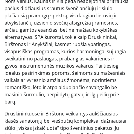
Nors Vilnius, Kaunas ir Klaipėda neabejotinai pritraukia
pačius didžiausius srautus švenčiančiųjų ir siūlo
plačiausią pramogų spektrą, vis daugiau lietuvių ir
atvykstančių užsienio svečių atsigręžia į ramesnes,
arčiau gamtos esančias, bet ne mažiau kokybiškas
alternatyvas. SPA kurortai, tokie kaip Druskininkai,
Birštonas ir Anykščiai, kasmet ruošia ypatingas,
visapusiškas programas, kurios harmoningai sujungia
sveikatinimo paslaugas, prabangias vakarienes ir
gyvos, instrumentinės muzikos vakarus. Tai tiesiog
idealus pasirinkimas poroms, šeimoms su mažesniais
vaikais ar vyresnio amžiaus žmonėms, norintiems
romantiško, lėto ir atpalaiduojančio savaitgalio be
masinio šurmulio, perpildytų gatvių ir ilgų eilių prie
barų.
Druskininkuose ir Birštone veikiantys aukščiausios
klasės sanatorijų bei viešbučių kompleksai dažniausiai
siūlo „viskas įskaičiuota“ tipo šventinius paketus. Jų