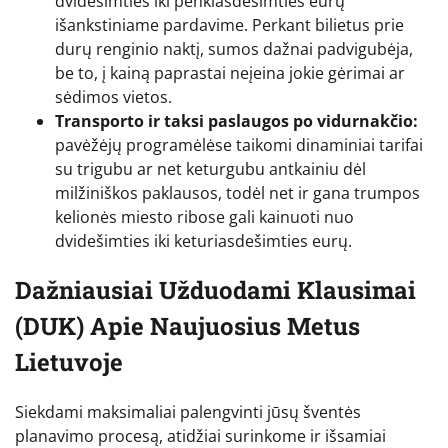
dvidešimties iki penkiasdešimties eurų
išankstiniame pardavime. Perkant bilietus prie
durų renginio naktį, sumos dažnai padvigubėja,
be to, į kainą paprastai neįeina jokie gėrimai ar
sėdimos vietos.
Transporto ir taksi paslaugos po vidurnakčio:
pavėžėjų programėlėse taikomi dinaminiai tarifai
su trigubu ar net keturgubu antkainiu dėl
milžiniškos paklausos, todėl net ir gana trumpos
kelionės miesto ribose gali kainuoti nuo
dvidešimties iki keturiasdešimties eurų.
Dažniausiai Užduodami Klausimai
(DUK) Apie Naujuosius Metus
Lietuvoje
Siekdami maksimaliai palengvinti jūsų šventės
planavimo procesą, atidžiai surinkome ir išsamiai