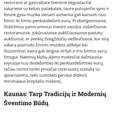
restorane ar gastrobare šventinė degustacinė
vakarienė su keliais patiekalais, taure putojančio vyno ir
fonine gyva muzika vienam asmeniui gali kainuoti nuo
šimto iki šimto penkiasdešimt eurų. Prabangesniuose,
išskirtinius panoraminius miesto vaizdus siūlančiuose
restoranuose, įsikūrusiuose aukščiausiuose pastatų
aukštuose, ar penkių žvaigždučių viešbučiuose, kur visą
vakarą pasirodo žinomi muzikos atlikėjai bei
iliuzionistai, kaina gali lengvai viršyti ir tris šimtus eurų
žmogui. Naktinių klubų įėjimo mokesčiai dažniausiai
svyruoja nuo dvidešimties iki penkiasdešimties eurų,
tačiau norint turėti privačiai rezervuotą staliuką su
aptarnavimu, teks sumokėti gerokai didesnį
minimalaus krepšelio mokestį.
Kaunas: Tarp Tradicijų ir Modernių
Šventimo Būdų