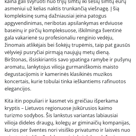
kaina gali svyruoti nuo trijų šimtų iki šešių šimtų eurų
asmeniui už kelias naktis trunkančią viešnagę. Į šią
kompleksinę sumą dažniausiai įeina patogus
apgyvendinimas, neribotas apsilankymas erdviuose
baseinų ir pirčių kompleksuose, iškilminga šventinė
gala vakarienė su profesionaliu renginio vedėju,
žinomais atlikėjais bei šokėjų trupėmis, taip pat gausūs
vėlyvieji pusryčiai pirmąją naujųjų metų dieną.
Birštonas, išsiskiriantis savo ypatinga ramybe ir pušynų
aromatu, lankytojus vilioja gurmaniškomis maisto
degustacijomis ir kamerinės klasikinės muzikos
koncertais, kurie tobulai tinka ieškantiems rafinuotos
elegancijos.
Kita itin populiari ir kasmet vis greičiau išperkama
kryptis – Lietuvos regionuose įsikūrusios kaimo
turizmo sodybos. Šis lankstus variantas labiausiai
vilioja dideles draugų, kolegų ar giminaičių kompanijas,
kurios per šventes nori visiško privatumo ir laisvės nuo