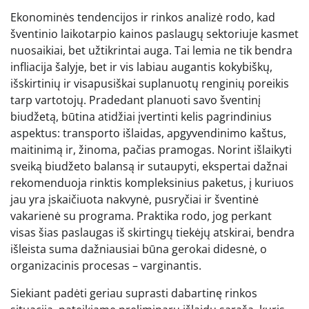
Ekonominės tendencijos ir rinkos analizė rodo, kad
šventinio laikotarpio kainos paslaugų sektoriuje kasmet
nuosaikiai, bet užtikrintai auga. Tai lemia ne tik bendra
infliacija šalyje, bet ir vis labiau augantis kokybiškų,
išskirtinių ir visapusiškai suplanuotų renginių poreikis
tarp vartotojų. Pradedant planuoti savo šventinį
biudžetą, būtina atidžiai įvertinti kelis pagrindinius
aspektus: transporto išlaidas, apgyvendinimo kaštus,
maitinimą ir, žinoma, pačias pramogas. Norint išlaikyti
sveiką biudžeto balansą ir sutaupyti, ekspertai dažnai
rekomenduoja rinktis kompleksinius paketus, į kuriuos
jau yra įskaičiuota nakvynė, pusryčiai ir šventinė
vakarienė su programa. Praktika rodo, jog perkant
visas šias paslaugas iš skirtingų tiekėjų atskirai, bendra
išleista suma dažniausiai būna gerokai didesnė, o
organizacinis procesas – varginantis.
Siekiant padėti geriau suprasti dabartinę rinkos