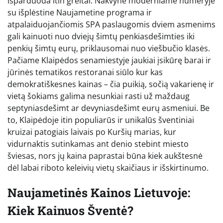
išparduoda itin greitai. Nakvynė moderniame numeryje
su išplėstine Naujametine programa ir
atpalaiduojančiomis SPA paslaugomis dviem asmenims
gali kainuoti nuo dviejų šimtų penkiasdešimties iki
penkių šimtų eurų, priklausomai nuo viešbučio klasės.
Pačiame Klaipėdos senamiestyje jaukiai įsikūrę barai ir
jūrinės tematikos restoranai siūlo kur kas
demokratiškesnes kainas – čia puikią, sočią vakarienę ir
vietą šokiams galima nesunkiai rasti už maždaug
septyniasdešimt ar devyniasdešimt eurų asmeniui. Be
to, Klaipėdoje itin populiarūs ir unikalūs šventiniai
kruizai patogiais laivais po Kuršių marias, kur
vidurnaktis sutinkamas ant denio stebint miesto
šviesas, nors jų kaina paprastai būna kiek aukštesnė
dėl labai riboto keleivių vietų skaičiaus ir išskirtinumo.
Naujametinės Kainos Lietuvoje:
Kiek Kainuos Šventė?