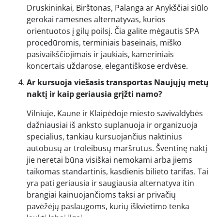
Druskininkai, Birštonas, Palanga ar Anykščiai siūlo
gerokai ramesnes alternatyvas, kurios
orientuotos į gilų poilsį. Čia galite mėgautis SPA
procedūromis, terminiais baseinais, miško
pasivaikščiojimais ir jaukiais, kameriniais
koncertais uždarose, elegantiškose erdvėse.
Ar kursuoja viešasis transportas Naujųjų metų
naktį ir kaip geriausia grįžti namo?
Vilniuje, Kaune ir Klaipėdoje miesto savivaldybės
dažniausiai iš anksto suplanuoja ir organizuoja
specialius, tankiau kursuojančius naktinius
autobusų ar troleibusų maršrutus. Šventinę naktį
jie neretai būna visiškai nemokami arba jiems
taikomas standartinis, kasdienis bilieto tarifas. Tai
yra pati geriausia ir saugiausia alternatyva itin
brangiai kainuojančioms taksi ar privačių
pavėžėjų paslaugoms, kurių iškvietimo tenka