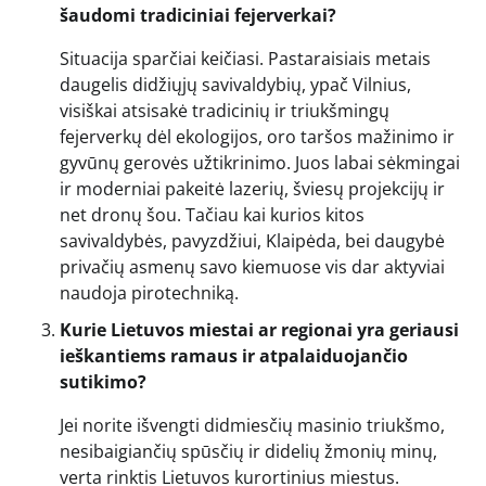
šaudomi tradiciniai fejerverkai?
Situacija sparčiai keičiasi. Pastaraisiais metais
daugelis didžiųjų savivaldybių, ypač Vilnius,
visiškai atsisakė tradicinių ir triukšmingų
fejerverkų dėl ekologijos, oro taršos mažinimo ir
gyvūnų gerovės užtikrinimo. Juos labai sėkmingai
ir moderniai pakeitė lazerių, šviesų projekcijų ir
net dronų šou. Tačiau kai kurios kitos
savivaldybės, pavyzdžiui, Klaipėda, bei daugybė
privačių asmenų savo kiemuose vis dar aktyviai
naudoja pirotechniką.
Kurie Lietuvos miestai ar regionai yra geriausi
ieškantiems ramaus ir atpalaiduojančio
sutikimo?
Jei norite išvengti didmiesčių masinio triukšmo,
nesibaigiančių spūsčių ir didelių žmonių minų,
verta rinktis Lietuvos kurortinius miestus.