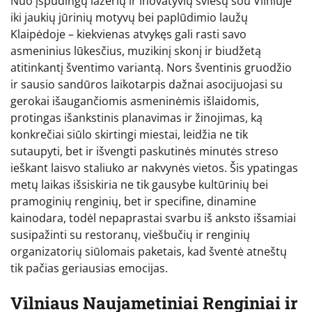
Nuo įspūdingų lazerių ir inovatyvių šviesų šou Vilniuje
iki jaukių jūrinių motyvų bei paplūdimio laužų
Klaipėdoje – kiekvienas atvykęs gali rasti savo
asmeninius lūkesčius, muzikinį skonį ir biudžetą
atitinkantį šventimo variantą. Nors šventinis gruodžio
ir sausio sandūros laikotarpis dažnai asocijuojasi su
gerokai išaugančiomis asmeninėmis išlaidomis,
protingas išankstinis planavimas ir žinojimas, ką
konkrečiai siūlo skirtingi miestai, leidžia ne tik
sutaupyti, bet ir išvengti paskutinės minutės streso
ieškant laisvo staliuko ar nakvynės vietos. Šis ypatingas
metų laikas išsiskiria ne tik gausybe kultūrinių bei
pramoginių renginių, bet ir specifine, dinamine
kainodara, todėl nepaprastai svarbu iš anksto išsamiai
susipažinti su restoranų, viešbučių ir renginių
organizatorių siūlomais paketais, kad šventė atneštų
tik pačias geriausias emocijas.
Vilniaus Naujametiniai Renginiai ir