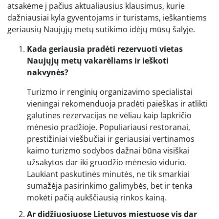
atsakėme į pačius aktualiausius klausimus, kurie
dažniausiai kyla gyventojams ir turistams, ieškantiems
geriausių Naujųjų metų sutikimo idėjų mūsų šalyje.
Kada geriausia pradėti rezervuoti vietas
Naujųjų metų vakarėliams ir ieškoti
nakvynės?
Turizmo ir renginių organizavimo specialistai
vieningai rekomenduoja pradėti paieškas ir atlikti
galutines rezervacijas ne vėliau kaip lapkričio
mėnesio pradžioje. Populiariausi restoranai,
prestižiniai viešbučiai ir geriausiai vertinamos
kaimo turizmo sodybos dažnai būna visiškai
užsakytos dar iki gruodžio mėnesio vidurio.
Laukiant paskutinės minutės, ne tik smarkiai
sumažėja pasirinkimo galimybės, bet ir tenka
mokėti pačią aukščiausią rinkos kainą.
Ar didžiuosiuose Lietuvos miestuose vis dar