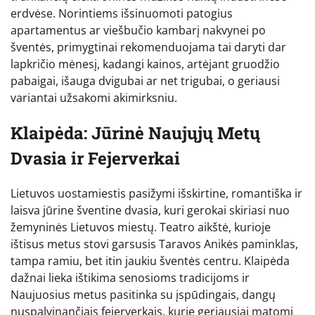
erdvėse. Norintiems išsinuomoti patogius
apartamentus ar viešbučio kambarį nakvynei po
šventės, primygtinai rekomenduojama tai daryti dar
lapkričio mėnesį, kadangi kainos, artėjant gruodžio
pabaigai, išauga dvigubai ar net trigubai, o geriausi
variantai užsakomi akimirksniu.
Klaipėda: Jūrinė Naujųjų Metų
Dvasia ir Fejerverkai
Lietuvos uostamiestis pasižymi išskirtine, romantiška ir
laisva jūrine šventine dvasia, kuri gerokai skiriasi nuo
žemyninės Lietuvos miestų. Teatro aikštė, kurioje
ištisus metus stovi garsusis Taravos Anikės paminklas,
tampa ramiu, bet itin jaukiu šventės centru. Klaipėda
dažnai lieka ištikima senosioms tradicijoms ir
Naujuosius metus pasitinka su įspūdingais, dangų
nuspalvinančiais fejerverkais, kurie geriausiai matomi