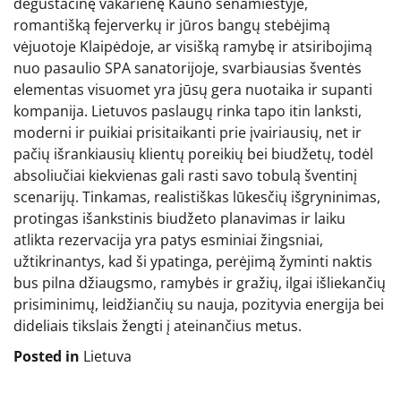
degustacinę vakarienę Kauno senamiestyje,
romantišką fejerverkų ir jūros bangų stebėjimą
vėjuotoje Klaipėdoje, ar visišką ramybę ir atsiribojimą
nuo pasaulio SPA sanatorijoje, svarbiausias šventės
elementas visuomet yra jūsų gera nuotaika ir supanti
kompanija. Lietuvos paslaugų rinka tapo itin lanksti,
moderni ir puikiai prisitaikanti prie įvairiausių, net ir
pačių išrankiausių klientų poreikių bei biudžetų, todėl
absoliučiai kiekvienas gali rasti savo tobulą šventinį
scenarijų. Tinkamas, realistiškas lūkesčių išgryninimas,
protingas išankstinis biudžeto planavimas ir laiku
atlikta rezervacija yra patys esminiai žingsniai,
užtikrinantys, kad ši ypatinga, perėjimą žyminti naktis
bus pilna džiaugsmo, ramybės ir gražių, ilgai išliekančių
prisiminimų, leidžiančių su nauja, pozityvia energija bei
dideliais tikslais žengti į ateinančius metus.
Posted in
Lietuva