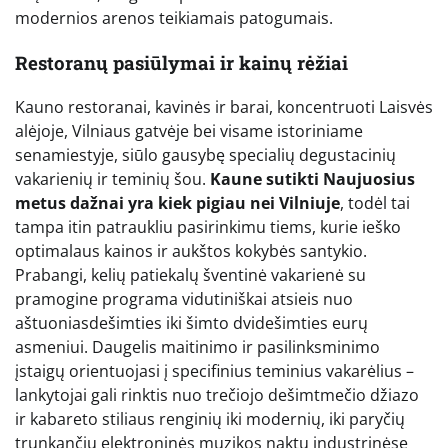
modernios arenos teikiamais patogumais.
Restoranų pasiūlymai ir kainų rėžiai
Kauno restoranai, kavinės ir barai, koncentruoti Laisvės
alėjoje, Vilniaus gatvėje bei visame istoriniame
senamiestyje, siūlo gausybę specialių degustacinių
vakarienių ir teminių šou.
Kaune sutikti Naujuosius
metus dažnai yra kiek pigiau nei Vilniuje
, todėl tai
tampa itin patraukliu pasirinkimu tiems, kurie ieško
optimalaus kainos ir aukštos kokybės santykio.
Prabangi, kelių patiekalų šventinė vakarienė su
pramogine programa vidutiniškai atsieis nuo
aštuoniasdešimties iki šimto dvidešimties eurų
asmeniui. Daugelis maitinimo ir pasilinksminimo
įstaigų orientuojasi į specifinius teminius vakarėlius –
lankytojai gali rinktis nuo trečiojo dešimtmečio džiazo
ir kabareto stiliaus renginių iki modernių, iki paryčių
trunkančių elektroninės muzikos naktų industrinėse