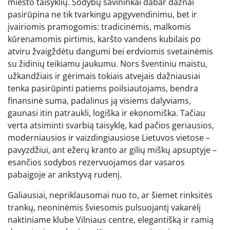
miesto taisyklių. Sodybų savininkai dabar dažnai
pasirūpina ne tik tvarkingu apgyvendinimu, bet ir
įvairiomis pramogomis: tradicinėmis, malkomis
kūrenamomis pirtimis, karšto vandens kubilais po
atviru žvaigždėtu dangumi bei erdviomis svetainėmis
su židinių teikiamu jaukumu. Nors šventiniu maistu,
užkandžiais ir gėrimais tokiais atvejais dažniausiai
tenka pasirūpinti patiems poilsiautojams, bendra
finansinė suma, padalinus ją visiems dalyviams,
gaunasi itin patraukli, logiška ir ekonomiška. Tačiau
verta atsiminti svarbią taisyklę, kad pačios geriausios,
moderniausios ir vaizdingiausiose Lietuvos vietose –
pavyzdžiui, ant ežerų kranto ar gilių miškų apsuptyje –
esančios sodybos rezervuojamos dar vasaros
pabaigoje ar ankstyvą rudenį.
Galiausiai, nepriklausomai nuo to, ar šiemet rinksitės
trankų, neoninėmis šviesomis pulsuojantį vakarėlį
naktiniame klube Vilniaus centre, elegantišką ir ramią