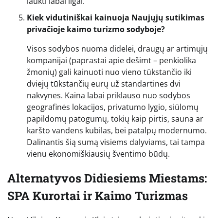
laukti labai ilgai.
Kiek vidutiniškai kainuoja Naujųjų sutikimas
privačioje kaimo turizmo sodyboje?
Visos sodybos nuoma didelei, draugų ar artimųjų
kompanijai (paprastai apie dešimt – penkiolika
žmonių) gali kainuoti nuo vieno tūkstančio iki
dviejų tūkstančių eurų už standartines dvi
nakvynes. Kaina labai priklauso nuo sodybos
geografinės lokacijos, privatumo lygio, siūlomų
papildomų patogumų, tokių kaip pirtis, sauna ar
karšto vandens kubilas, bei patalpų modernumo.
Dalinantis šią sumą visiems dalyviams, tai tampa
vienu ekonomiškiausių šventimo būdų.
Alternatyvos Didiesiems Miestams:
SPA Kurortai ir Kaimo Turizmas