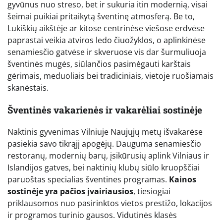
gyvūnus nuo streso, bet ir sukuria itin modernią, visai
šeimai puikiai pritaikytą šventinę atmosferą. Be to,
Lukiškių aikštėje ar kitose centrinėse viešose erdvėse
paprastai veikia atviros ledo čiuožyklos, o aplinkinėse
senamiesčio gatvėse ir skveruose vis dar šurmuliuoja
šventinės mugės, siūlančios pasimėgauti karštais
gėrimais, meduoliais bei tradiciniais, vietoje ruošiamais
skanėstais.
Šventinės vakarienės ir vakarėliai sostinėje
Naktinis gyvenimas Vilniuje Naujųjų metų išvakarėse
pasiekia savo tikrąjį apogėjų. Dauguma senamiesčio
restoranų, modernių barų, įsikūrusių aplink Vilniaus ir
Islandijos gatves, bei naktinių klubų siūlo kruopščiai
paruoštas specialias šventines programas.
Kainos
sostinėje yra pačios įvairiausios
, tiesiogiai
priklausomos nuo pasirinktos vietos prestižo, lokacijos
ir programos turinio gausos. Vidutinės klasės