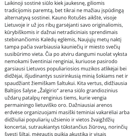
Laikinoji sostinė siūlo kiek jaukesnę, giliomis
tradicijomis paremtą, bet tikrai ne mažiau įspūdingą
alternatyvą sostinei. Kauno Rotušės aikštė, visoje
Lietuvoje ir už jos ribų garsėjanti savo originaliomis,
kūrybiškomis ir dažnai netradiciniais sprendimais
stebinančiomis Kalėdų eglėmis, Naujųjų metų naktį
tampa pačia svarbiausia kauniečių ir miesto svečių
susibūrimo vieta. Čia po atviru dangumi nuolat vyksta
nemokami šventiniai renginiai, kuriuose pasirodo
garsiausi Lietuvos populiariosios muzikos atlikėjai bei
didžėjai, išjudinantys susirinkusią minią šokiams net ir
spaudžiant žiemiškam šaltukui. Kita vertus, didžiausia
Baltijos šalyse „Žalgirio“ arena siūlo grandiozinius
uždarų patalpų renginius tiems, kurie vengia
permainingo lietuviško oro. Dažniausiai arenos
erdvėse organizuojami masiški teminiai vakarėliai arba
didžiuliai populiarių užsienio ir vietos žvaigždžių
koncertai, sutraukiantys tūkstančius žiūrovų, norinčių
švęsti šiltai, mėgautis puikia akustika ir visais