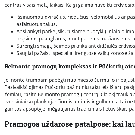
centras visais metų laikais. Ką gi galima nuveikti erdviosi
Išsinuomoti dviračius, riedučius, velomobilius ar pa
asfaltuotus takus.
Apsilankyti parke įsikūrusiame nuotykių ir laipiojim
drąsiems paaugliams, ir net patiems mažiausiems la
Surengti smagų šeimos pikniką ant didžiulės erdvios 
Saugiai pažaisti specialiai įrengtose vaikų zonose šal
Belmonto pramogų kompleksas ir Pūčkorių at
Jei norite trumpam pabėgti nuo miesto šurmulio ir pajusti 
Pasivaikščiojimas Pūčkorių pažintiniu taku leis iš arti pas
žemiau, rasite Belmonto pramogų centrą. Čia akį traukia at
tvenkiniai su plaukiojančiomis antimis ir gulbėmis. Tai ne t
gamtos apsuptyje, mėgaujantis tradiciniais lietuviškais pat
Pramogos uždarose patalpose: kai lau