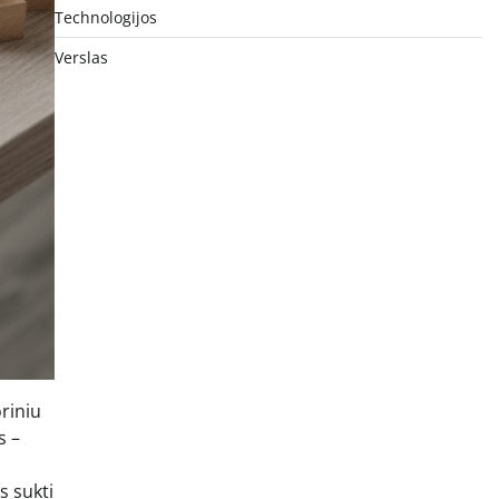
Technologijos
Verslas
oriniu
s –
s sukti