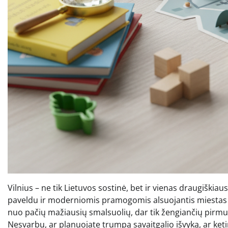
Vilnius – ne tik Lietuvos sostinė, bet ir vienas draugiškiau
paveldu ir moderniomis pramogomis alsuojantis miestas s
nuo pačių mažiausių smalsuolių, dar tik žengiančių pirmuos
Nesvarbu, ar planuojate trumpą savaitgalio išvyką, ar ketina