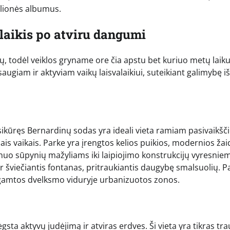
elionės albumus.
alaikis po atviru dangumi
tų, todėl veiklos gryname ore čia apstu bet kuriuo metų laiku
saugiam ir aktyviam vaikų laisvalaikiui, suteikiant galimybę i
įsikūręs Bernardinų sodas yra ideali vieta ramiam pasivaikšč
ais vaikais. Parke yra įrengtos kelios puikios, modernios ža
 nuo sūpynių mažyliams iki laipiojimo konstrukcijų vyresniem
 ir šviečiantis fontanas, pritraukiantis daugybę smalsuolių. P
o gamtos dvelksmo viduryje urbanizuotos zonos.
sta aktyvų judėjimą ir atviras erdves. Ši vieta yra tikras tr