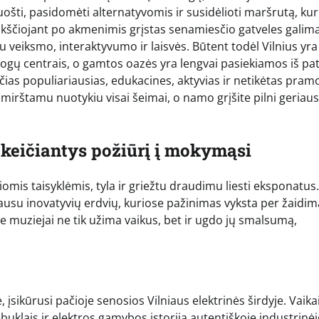
uošti, pasidomėti alternatyvomis ir susidėlioti maršrutą, kur
aikščiojant po akmenimis grįstas senamiesčio gatveles galim
u veiksmo, interaktyvumo ir laisvės. Būtent todėl Vilnius yra
amogų centrais, o gamtos oazės yra lengvai pasiekiamos iš pat
ias populiariausias, edukacines, aktyvias ir netikėtas pram
pamirštamu nuotykiu visai šeimai, o namo grįšite pilni geriaus
, keičiantys požiūrį į mokymąsi
mis taisyklėmis, tyla ir griežtu draudimu liesti eksponatus.
a gausu inovatyvių erdvių, kuriose pažinimas vyksta per žaidim
e muziejai ne tik užima vaikus, bet ir ugdo jų smalsumą,
 įsikūrusi pačioje senosios Vilniaus elektrinės širdyje. Vaikai
ebuklais ir elektros gamybos istorija autentiškoje industrinėj