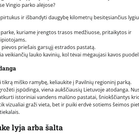
ose Vingio parko alėjose?
spirtukus ir išbandyti daugybę kilometrų besitęsiančius lygi
o parke, kuriame įrengtos trasos medžiuose, pritaikytos ir
ipiotojams.
pievos priešais garsųjį estrados pastatą.
ia veikiančių lauko kavinių, kol tėvai mėgaujasi kavos puodel
odanga
tikrą miško ramybę, keliaukite į Pavilnių regioninį parką.
igrožėti įspūdinga, viena aukščiausių Lietuvoje atodanga. Nus
kurti istoriniai vandens malūno pastatai, šniokščiantys kriok
ik vizualiai graži vieta, bet ir puiki erdvė sotiems šeimos pi
iekalais.
ke lyja arba šalta