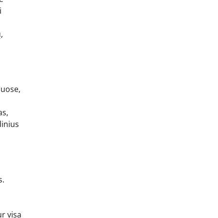
i
,
juose,
as,
dinius
s.
r visa