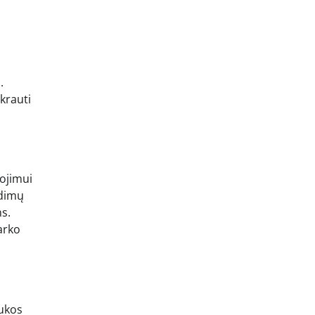
.
škrauti
iojimui
idimų
s.
arko
aukos