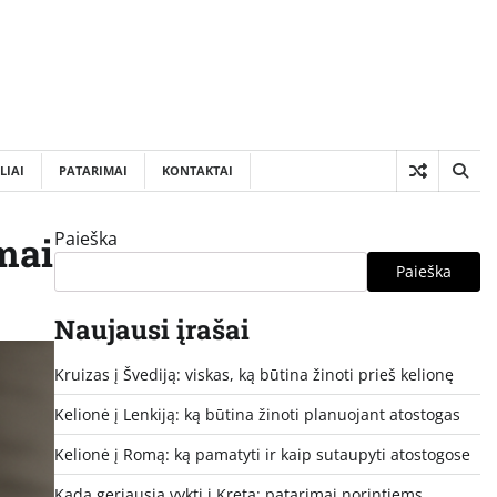
LIAI
PATARIMAI
KONTAKTAI
Paieška
mai
Paieška
Naujausi įrašai
Kruizas į Švediją: viskas, ką būtina žinoti prieš kelionę
Kelionė į Lenkiją: ką būtina žinoti planuojant atostogas
Kelionė į Romą: ką pamatyti ir kaip sutaupyti atostogose
Kada geriausia vykti į Kretą: patarimai norintiems