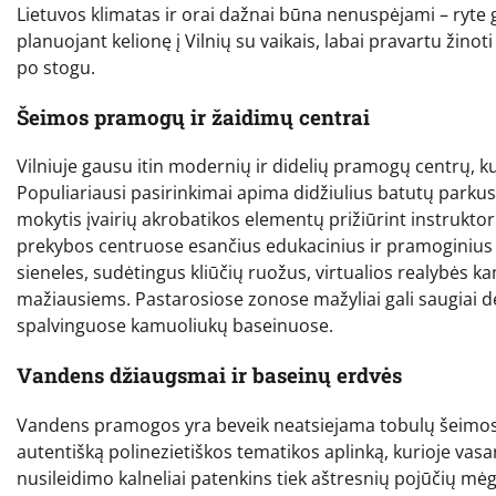
Lietuvos klimatas ir orai dažnai būna nenuspėjami – ryte gal
planuojant kelionę į Vilnių su vaikais, labai pravartu žinoti
po stogu.
Šeimos pramogų ir žaidimų centrai
Vilniuje gausu itin modernių ir didelių pramogų centrų, 
Populiariausi pasirinkimai apima didžiulius batutų parkus, 
mokytis įvairių akrobatikos elementų prižiūrint instruktor
prekybos centruose esančius edukacinius ir pramoginius ce
sieneles, sudėtingus kliūčių ruožus, virtualios realybės k
mažiausiems. Pastarosiose zonose mažyliai gali saugiai dėli
spalvinguose kamuoliukų baseinuose.
Vandens džiaugsmai ir baseinų erdvės
Vandens pramogos yra beveik neatsiejama tobulų šeimos a
autentišką polinezietiškos tematikos aplinką, kurioje vasara
nusileidimo kalneliai patenkins tiek aštresnių pojūčių mėgė