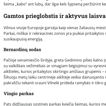
šeima „kabo“ ant lubų, dar ilgai kels šypseną peržiūrint k
Gamtos prieglobstis ir aktyvus laisv
Vilnius visoje Europoje garsėja kaip vienas žaliausių mies
Parkai, miškai ir rekreacinės zonos yra puikiai pritaikytos 
susikaupusią energiją.
Bernardinų sodas
Pačioje senamiesčio širdyje, greta Gedimino pilies kalno 
su vaikiškais vežimėliais ar smagiam bėgiojimui su vyresni
aikštelės, kurios pritaikytos skirtingo amžiaus grupėms –
Šiltuoju metų laiku centrinėje aikštėje veikia dainuojantis
pakraščiu tekanti srauni Vilnelė prideda ramybės ir tikr
Vingio parkas
Pats didžiausias sostinės parkas kviečia šeimas, kurios mėg