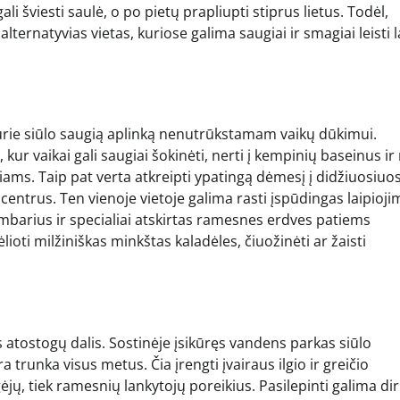
i šviesti saulė, o po pietų prapliupti stiprus lietus. Todėl,
 alternatyvias vietas, kuriose galima saugiai ir smagiai leisti l
kurie siūlo saugią aplinką nenutrūkstamam vaikų dūkimui.
kur vaikai gali saugiai šokinėti, nerti į kempinių baseinus ir 
iams. Taip pat verta atkreipti ypatingą dėmesį į didžiuosiuo
ntrus. Ten vienoje vietoje galima rasti įspūdingas laipioji
ambarius ir specialiai atskirtas ramesnes erdves patiems
oti milžiniškas minkštas kaladėles, čiuožinėti ar žaisti
tostogų dalis. Sostinėje įsikūręs vandens parkas siūlo
 trunka visus metus. Čia įrengti įvairaus ilgio ir greičio
jų, tiek ramesnių lankytojų poreikius. Pasilepinti galima dir