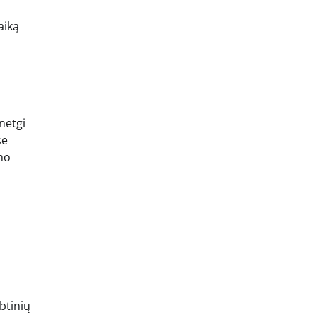
aiką
netgi
se
mo
btinių