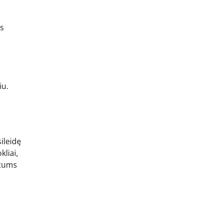
us
iu.
ileidę
liai,
etums