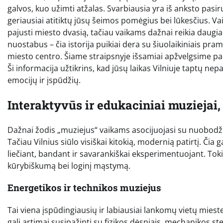
galvos, kuo užimti atžalas. Svarbiausia yra iš anksto pasir
geriausiai atitiktų jūsų šeimos pomėgius bei lūkesčius. V
pajusti miesto dvasią, tačiau vaikams dažnai reikia daugia
nuostabus – čia istorija puikiai dera su šiuolaikiniais pr
miesto centro. Šiame straipsnyje išsamiai apžvelgsime pač
Ši informacija užtikrins, kad jūsų laikas Vilniuje taptų ne
emocijų ir įspūdžių.
Interaktyvūs ir edukaciniai muziejai
Dažnai žodis „muziejus“ vaikams asocijuojasi su nuobodžio
Tačiau Vilnius siūlo visiškai kitokią, modernią patirtį. Či
liečiant, bandant ir savarankiškai eksperimentuojant. Toki
kūrybiškumą bei loginį mąstymą.
Energetikos ir technikos muziejus
Tai viena įspūdingiausių ir labiausiai lankomų vietų mieste,
gali artimai susipažinti su fizikos dėsniais, mechanikos st