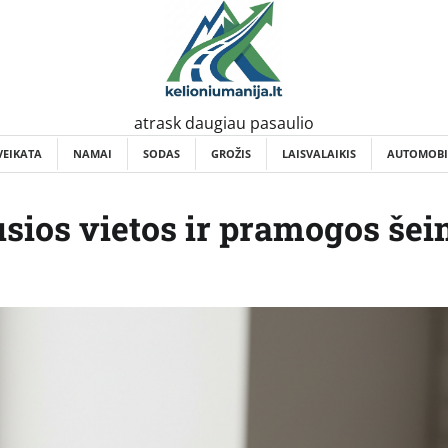
atrask daugiau pasaulio
VEIKATA
NAMAI
SODAS
GROŽIS
LAISVALAIKIS
AUTOMOBI
usios vietos ir pramogos šei