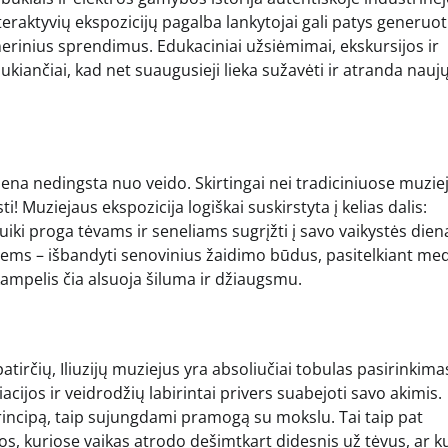
nteraktyvių ekspozicijų pagalba lankytojai gali patys generuot
žinerinius sprendimus. Edukaciniai užsiėmimai, ekskursijos ir
ukiančiai, kad net suaugusieji lieka sužavėti ir atranda naujų
ypsena nedingsta nuo veido. Skirtingai nei tradiciniuose muzie
i! Muziejaus ekspozicija logiškai suskirstyta į kelias dalis:
puiki proga tėvams ir seneliams sugrįžti į savo vaikystės dien
iems – išbandyti senovinius žaidimo būdus, pasitelkiant me
 kampelis čia alsuoja šiluma ir džiaugsmu.
atirčių, Iliuzijų muziejus yra absoliučiai tobulas pasirinkima
iacijos ir veidrodžių labirintai privers suabejoti savo akimis.
principą, taip sujungdami pramogą su mokslu. Tai taip pat
s, kuriose vaikas atrodo dešimtkart didesnis už tėvus, ar ku