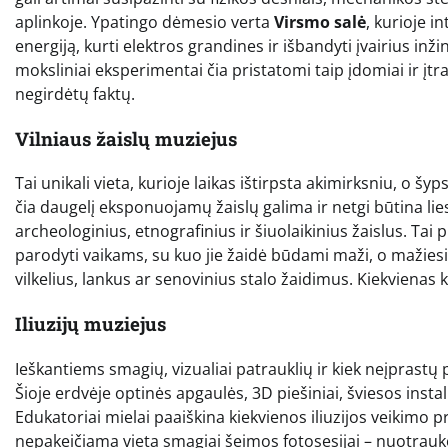
aplinkoje. Ypatingo dėmesio verta
Virsmo salė
, kurioje i
energiją, kurti elektros grandines ir išbandyti įvairius in
moksliniai eksperimentai čia pristatomi taip įdomiai ir įtra
negirdėtų faktų.
Vilniaus žaislų muziejus
Tai unikali vieta, kurioje laikas ištirpsta akimirksniu, o š
čia daugelį eksponuojamų žaislų galima ir netgi būtina liest
archeologinius, etnografinius ir šiuolaikinius žaislus. Tai 
parodyti vaikams, su kuo jie žaidė būdami maži, o mažies
vilkelius, lankus ar senovinius stalo žaidimus. Kiekvienas
Iliuzijų muziejus
Ieškantiems smagių, vizualiai patrauklių ir kiek neįprastų p
Šioje erdvėje optinės apgaulės, 3D piešiniai, šviesos instal
Edukatoriai mielai paaiškina kiekvienos iliuzijos veikimo 
nepakeičiama vieta smagiai šeimos fotosesijai – nuotrauko