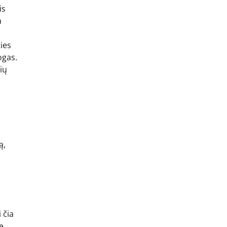
is
a
ies
ogas.
ių
ą,
 čia
e