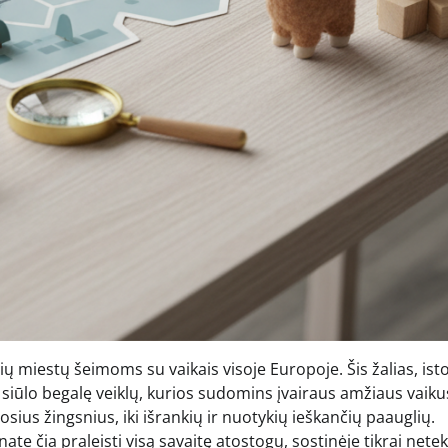
sių miestų šeimoms su vaikais visoje Europoje. Šis žalias, ist
iūlo begalę veiklų, kurios sudomins įvairaus amžiaus vaiku
ius žingsnius, iki išrankių ir nuotykių ieškančių paauglių.
te čia praleisti visą savaitę atostogų, sostinėje tikrai netek