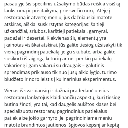
pasaulyje šis specifinis užsakymo būdas reiškia visišką
lankstumą ir prisitaikymą prie svečio norų. Atėję į
restoraną ir atvertę meniu, jūs dažniausiai matote
atskiras, aiškiai suskirstytas kategorijas: šaltieji
užkandžiai, sriubos, karštieji patiekalai, garnyrai,
padažai ir desertai. Kiekvienas šių elementų yra
įkainotas visiškai atskirai. Jūs galite tiesiog užsisakyti tik
vieną pagrindinį patiekalą, jeigu skubate, arba galite
susikurti ištaigingą keturių ar net penkių patiekalų
vakarienę ilgam vakarui su draugais – galutinis
sprendimas priklauso tik nuo jūsų alkio lygio, turimo
biudžeto ir noro leistis į kulinarinius eksperimentus.
Vienas iš svarbiausių ir dažnai pradedančiuosius
restoranų lankytojus klaidinančių aspektų, kurį tiesiog
būtina žinoti, yra tai, kad daugelis aukštos klasės bei
specializuotų restoranų pagrindinius patiekalus
patiekia be jokio garnyro. Jei pagrindiniame meniu
matote brandintos jautienos išpjovos kepsnį ar keptą