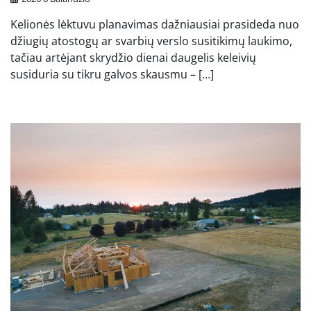
Kelionės lėktuvu planavimas dažniausiai prasideda nuo
džiugių atostogų ar svarbių verslo susitikimų laukimo,
tačiau artėjant skrydžio dienai daugelis keleivių
susiduria su tikru galvos skausmu – […]