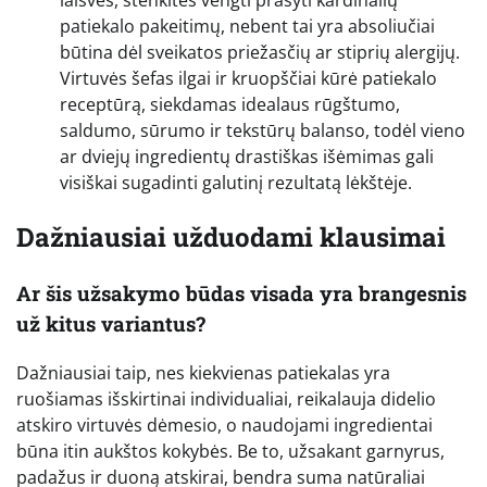
laisvės, stenkitės vengti prašyti kardinalių
patiekalo pakeitimų, nebent tai yra absoliučiai
būtina dėl sveikatos priežasčių ar stiprių alergijų.
Virtuvės šefas ilgai ir kruopščiai kūrė patiekalo
receptūrą, siekdamas idealaus rūgštumo,
saldumo, sūrumo ir tekstūrų balanso, todėl vieno
ar dviejų ingredientų drastiškas išėmimas gali
visiškai sugadinti galutinį rezultatą lėkštėje.
Dažniausiai užduodami klausimai
Ar šis užsakymo būdas visada yra brangesnis
už kitus variantus?
Dažniausiai taip, nes kiekvienas patiekalas yra
ruošiamas išskirtinai individualiai, reikalauja didelio
atskiro virtuvės dėmesio, o naudojami ingredientai
būna itin aukštos kokybės. Be to, užsakant garnyrus,
padažus ir duoną atskirai, bendra suma natūraliai