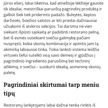
jūros ešerį, labai tikėtina, kad atneštoje lėkštėje gausite
tik idealiai, meistriškai paruoštą pagrindinį produktą ir
galbūt šiek tiek priderinto padažo. Bulvytės, keptos
daržovės, šviežios salotos ar kiti priedai dažniausiai
užsakomi iš atskiros sekcijos. Tai daroma ne vien
siekiant išpūsti sąskaitą ar padidinti restorano pelną,
bet iš esmės suteikiant svečiui galimybę pačiam
nuspręsti, kokia skonių kombinacija ir apimtis jam tą
akimirką labiausiai tinka. Tokia lanksti sistema leidžia
virtuvės šefui sutelkti visą savo dėmesį ir įgūdžius į
pagrindinio ingrediento paruošimą bei techninį
atlikimą, o svečiui – susikurti idealią, asmeninę skonių
paletę.
Pagrindiniai skirtumai tarp meniu
tipų
Restoranų lankytojams labai dažnai tenka rinktis iš