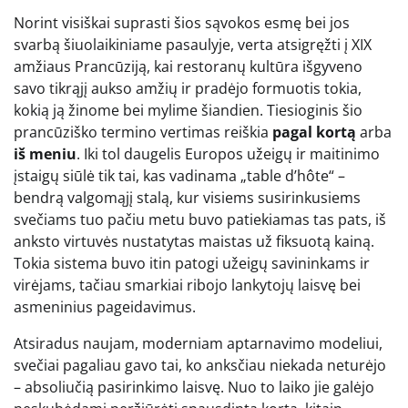
Norint visiškai suprasti šios sąvokos esmę bei jos
svarbą šiuolaikiniame pasaulyje, verta atsigręžti į XIX
amžiaus Prancūziją, kai restoranų kultūra išgyveno
savo tikrąjį aukso amžių ir pradėjo formuotis tokia,
kokią ją žinome bei mylime šiandien. Tiesioginis šio
prancūziško termino vertimas reiškia
pagal kortą
arba
iš meniu
. Iki tol daugelis Europos užeigų ir maitinimo
įstaigų siūlė tik tai, kas vadinama „table d’hôte“ –
bendrą valgomąjį stalą, kur visiems susirinkusiems
svečiams tuo pačiu metu buvo patiekiamas tas pats, iš
anksto virtuvės nustatytas maistas už fiksuotą kainą.
Tokia sistema buvo itin patogi užeigų savininkams ir
virėjams, tačiau smarkiai ribojo lankytojų laisvę bei
asmeninius pageidavimus.
Atsiradus naujam, moderniam aptarnavimo modeliui,
svečiai pagaliau gavo tai, ko anksčiau niekada neturėjo
– absoliučią pasirinkimo laisvę. Nuo to laiko jie galėjo