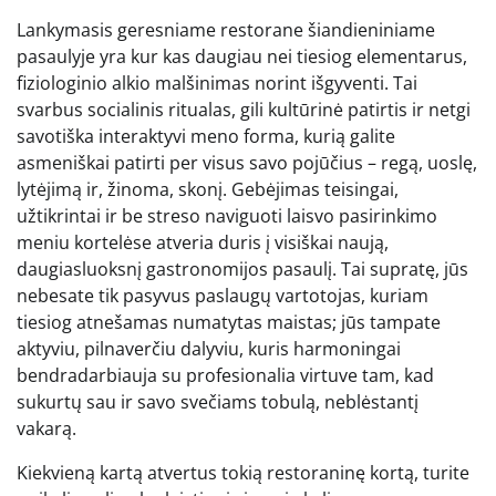
Lankymasis geresniame restorane šiandieniniame
pasaulyje yra kur kas daugiau nei tiesiog elementarus,
fiziologinio alkio malšinimas norint išgyventi. Tai
svarbus socialinis ritualas, gili kultūrinė patirtis ir netgi
savotiška interaktyvi meno forma, kurią galite
asmeniškai patirti per visus savo pojūčius – regą, uoslę,
lytėjimą ir, žinoma, skonį. Gebėjimas teisingai,
užtikrintai ir be streso naviguoti laisvo pasirinkimo
meniu kortelėse atveria duris į visiškai naują,
daugiasluoksnį gastronomijos pasaulį. Tai supratę, jūs
nebesate tik pasyvus paslaugų vartotojas, kuriam
tiesiog atnešamas numatytas maistas; jūs tampate
aktyviu, pilnaverčiu dalyviu, kuris harmoningai
bendradarbiauja su profesionalia virtuve tam, kad
sukurtų sau ir savo svečiams tobulą, neblėstantį
vakarą.
Kiekvieną kartą atvertus tokią restoraninę kortą, turite