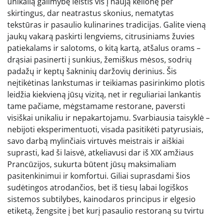
unikalią galimybę leistis vis į naują kelionę per
skirtingus, dar neatrastus skonius, nematytas
tekstūras ir pasaulio kulinarines tradicijas. Galite vieną
jaukų vakarą paskirti lengviems, citrusiniams žuvies
patiekalams ir salotoms, o kitą kartą, atšalus orams –
drąsiai pasinerti į sunkius, žemiškus mėsos, sodrių
padažų ir keptų šakninių daržovių derinius. Šis
neįtikėtinas lankstumas ir teikiamas pasirinkimo plotis
leidžia kiekvieną jūsų vizitą, net ir reguliariai lankantis
tame pačiame, mėgstamame restorane, paversti
visiškai unikaliu ir nepakartojamu. Svarbiausia taisyklė –
nebijoti eksperimentuoti, visada pasitikėti patyrusiais,
savo darbą mylinčiais virtuvės meistrais ir aiškiai
suprasti, kad ši laisvė, atkeliavusi dar iš XIX amžiaus
Prancūzijos, sukurta būtent jūsų maksimaliam
pasitenkinimui ir komfortui. Giliai suprasdami šios
sudėtingos atrodančios, bet iš tiesų labai logiškos
sistemos subtilybes, kainodaros principus ir elgesio
etiketą, žengsite į bet kurį pasaulio restoraną su tvirtu