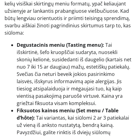
kelių visiškai skirtingų meniu formatų, ypač keliaujant
užsienyje ar lankantis prabangiuose viešbučiuose. Kad
būtų lengviau orientuotis ir priimti teisingą sprendimą,
svarbu aiškiai žinoti pagrindinius skirtumus tarp to, kas
siūloma:
Degustacinis meniu (Tasting menu):
Tai
išskirtinė, šefo kruopščiai sudaryta, nuosekli
skonių kelionė, susidedanti iš daugelio (kartais net
nuo 7 iki 15 ar daugiau) mažų, estetiškų patiekalų.
Svečias čia neturi beveik jokios pasirinkimo
laisvės, išskyrus informavimą apie alergijas. Jis
tiesiog atsipalaiduoja ir mėgaujasi tuo, ką kaip
vientisą pasakojimą paruošė virtuvė. Kaina yra
griežtai fiksuota visam kompleksui.
Fiksuotos kainos meniu (Set menu / Table
d’hôte):
Tai variantas, kai siūlomi 2 ar 3 patiekalai
už vieną iš anksto nustatytą, bendrą kainą.
Pavyzdžiui, galite rinktis iš dviejų siūlomų