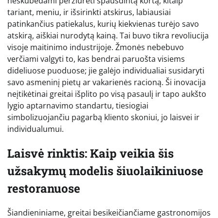
neskubėdami peržiūrėti spausdintą kortą, kitaip
tariant, meniu, ir išsirinkti atskirus, labiausiai
patinkančius patiekalus, kurių kiekvienas turėjo savo
atskirą, aiškiai nurodytą kainą. Tai buvo tikra revoliucija
visoje maitinimo industrijoje. Žmonės nebebuvo
verčiami valgyti to, kas bendrai paruošta visiems
dideliuose puoduose; jie galėjo individualiai susidaryti
savo asmeninį pietų ar vakarienės racioną. Ši inovacija
neįtikėtinai greitai išplito po visą pasaulį ir tapo aukšto
lygio aptarnavimo standartu, tiesiogiai
simbolizuojančiu pagarbą kliento skoniui, jo laisvei ir
individualumui.
Laisvė rinktis: Kaip veikia šis
užsakymų modelis šiuolaikiniuose
restoranuose
Šiandieniniame, greitai besikeičiančiame gastronomijos