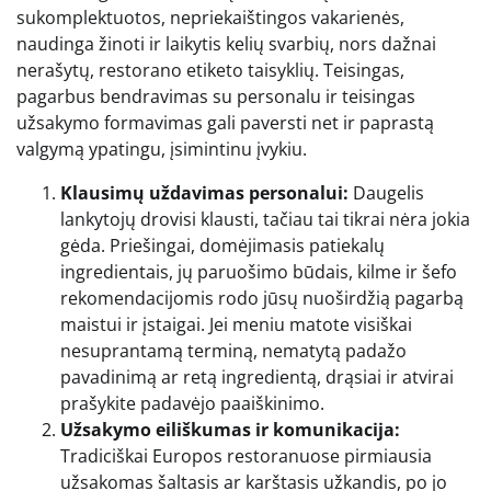
sukomplektuotos, nepriekaištingos vakarienės,
naudinga žinoti ir laikytis kelių svarbių, nors dažnai
nerašytų, restorano etiketo taisyklių. Teisingas,
pagarbus bendravimas su personalu ir teisingas
užsakymo formavimas gali paversti net ir paprastą
valgymą ypatingu, įsimintinu įvykiu.
Klausimų uždavimas personalui:
Daugelis
lankytojų drovisi klausti, tačiau tai tikrai nėra jokia
gėda. Priešingai, domėjimasis patiekalų
ingredientais, jų paruošimo būdais, kilme ir šefo
rekomendacijomis rodo jūsų nuoširdžią pagarbą
maistui ir įstaigai. Jei meniu matote visiškai
nesuprantamą terminą, nematytą padažo
pavadinimą ar retą ingredientą, drąsiai ir atvirai
prašykite padavėjo paaiškinimo.
Užsakymo eiliškumas ir komunikacija:
Tradiciškai Europos restoranuose pirmiausia
užsakomas šaltasis ar karštasis užkandis, po jo