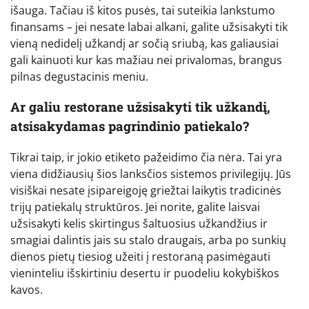
išauga. Tačiau iš kitos pusės, tai suteikia lankstumo
finansams – jei nesate labai alkani, galite užsisakyti tik
vieną nedidelį užkandį ar sočią sriubą, kas galiausiai
gali kainuoti kur kas mažiau nei privalomas, brangus
pilnas degustacinis meniu.
Ar galiu restorane užsisakyti tik užkandį,
atsisakydamas pagrindinio patiekalo?
Tikrai taip, ir jokio etiketo pažeidimo čia nėra. Tai yra
viena didžiausių šios lanksčios sistemos privilegijų. Jūs
visiškai nesate įsipareigoję griežtai laikytis tradicinės
trijų patiekalų struktūros. Jei norite, galite laisvai
užsisakyti kelis skirtingus šaltuosius užkandžius ir
smagiai dalintis jais su stalo draugais, arba po sunkių
dienos pietų tiesiog užeiti į restoraną pasimėgauti
vieninteliu išskirtiniu desertu ir puodeliu kokybiškos
kavos.