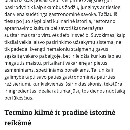
prancūziškas posakis, kuris iš pirmo žvilgsnio gali
pasirodyti tik kaip skambus žodžių junginys ar tiesiog
dar viena sudėtinga gastronominė sąvoka. Tačiau iš
tiesų po juo slypi plati kulinarinė istorija, restorano
aptarnavimo kultūra bei savotiškas nerašytas
susitarimas tarp virtuvės šefo ir svečio. Suvokimas, kaip
tiksliai veikia laisvo pasirinkimo užsakymų sistema, ne
tik padeda išvengti nemalonių staigmenų gavus
sąskaitą vakaro pabaigoje, bet ir leidžia kur kas labiau
mėgautis maistu, pritaikant vakarienę ar pietus
asmeniniams, specifiniams poreikiams. Tai unikali
galimybė tapti savo paties gastronominės patirties
režisieriumi, kur kiekvienas išsirinktas skonis, tekstūra
ir ingredientas idealiai atitinka jūsų tos dienos nuotaiką
bei lūkesčius.
Termino kilmė ir pradinė istorinė
reikšmė