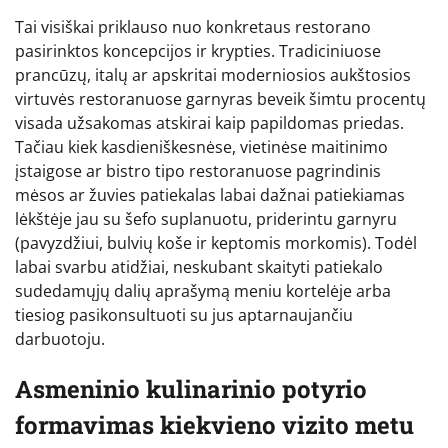
Tai visiškai priklauso nuo konkretaus restorano
pasirinktos koncepcijos ir krypties. Tradiciniuose
prancūzų, italų ar apskritai moderniosios aukštosios
virtuvės restoranuose garnyras beveik šimtu procentų
visada užsakomas atskirai kaip papildomas priedas.
Tačiau kiek kasdieniškesnėse, vietinėse maitinimo
įstaigose ar bistro tipo restoranuose pagrindinis
mėsos ar žuvies patiekalas labai dažnai patiekiamas
lėkštėje jau su šefo suplanuotu, priderintu garnyru
(pavyzdžiui, bulvių koše ir keptomis morkomis). Todėl
labai svarbu atidžiai, neskubant skaityti patiekalo
sudedamųjų dalių aprašymą meniu kortelėje arba
tiesiog pasikonsultuoti su jus aptarnaujančiu
darbuotoju.
Asmeninio kulinarinio potyrio
formavimas kiekvieno vizito metu