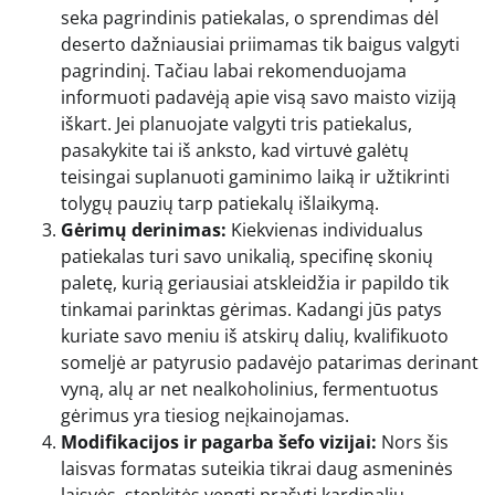
seka pagrindinis patiekalas, o sprendimas dėl
deserto dažniausiai priimamas tik baigus valgyti
pagrindinį. Tačiau labai rekomenduojama
informuoti padavėją apie visą savo maisto viziją
iškart. Jei planuojate valgyti tris patiekalus,
pasakykite tai iš anksto, kad virtuvė galėtų
teisingai suplanuoti gaminimo laiką ir užtikrinti
tolygų pauzių tarp patiekalų išlaikymą.
Gėrimų derinimas:
Kiekvienas individualus
patiekalas turi savo unikalią, specifinę skonių
paletę, kurią geriausiai atskleidžia ir papildo tik
tinkamai parinktas gėrimas. Kadangi jūs patys
kuriate savo meniu iš atskirų dalių, kvalifikuoto
someljė ar patyrusio padavėjo patarimas derinant
vyną, alų ar net nealkoholinius, fermentuotus
gėrimus yra tiesiog neįkainojamas.
Modifikacijos ir pagarba šefo vizijai:
Nors šis
laisvas formatas suteikia tikrai daug asmeninės