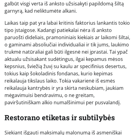
galbūt visgi verta iš anksto užsisakyti papildomą šiltą
garnyrą, kad neliktumėte alkani.
Laikas taip pat yra labai kritinis faktorius lankantis tokio
tipo įstaigose. Kadangi patiekalai nėra iš anksto
paruošti dideliais, pramoniniais kiekiais ar laikomi šiltai,
o gaminami absoliučiai individualiai ir tik jums, laukimo
trukmė natūraliai gali būti ilgesnė nei įprastai. Tai ypač
aktualu užsisakant sudėtingus, ilgai kepamus mėsos
kepsnius, šviežią žuvį su kaulu ar specifinius desertus,
tokius kaip šokoladinis fondanas, kurio kepimas
reikalauja tikslaus laiko. Tokia vakarienė iš esmės
reikalauja kantrybės ir yra skirta neskubiam, jaukiam
mėgavimuisi bendravimu, o ne greitam,
paviršutiniškam alkio numalšinimui per pusvalandį.
Restorano etiketas ir subtilybės
Siekiant išgauti maksimalų malonumą iš asmeniškai