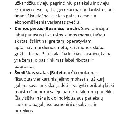
užkandžių, dviejų pagrindinių patiekalų ir dviejų
skirtingų desertų. Tai gerokai mažiau lankstus, bet
finansiškai dažnai kur kas patrauklesnis ir
ekonomiškesnis variantas svečiui.
Dienos pietūs (Business lunch):
Savo principu
labai panašus į fiksuotos kainos meniu, tačiau
skirtas išskirtinai greitam, operatyviam
aptarnavimui dienos metu, kai žmonės skuba
grįžti į darbą. Patiekalai čia keičiasi kasdien, kaina
yra žema, o pasirinkimas labai ribotas ir
paprastas.
Švediškas stalas (Bufetas):
Čia mokamas
fiksuotas vienkartinis įėjimo mokestis, už kurį
galima savarankiškai įsidėti ir valgyti neribotą kiekį
maisto iš bendrai salėje pateiktų šildomų padėklų.
Čia visiškai nėra jokio individualaus patiekalų
ruošimo pagal jūsų asmeninį užsakymą ir
poreikius.