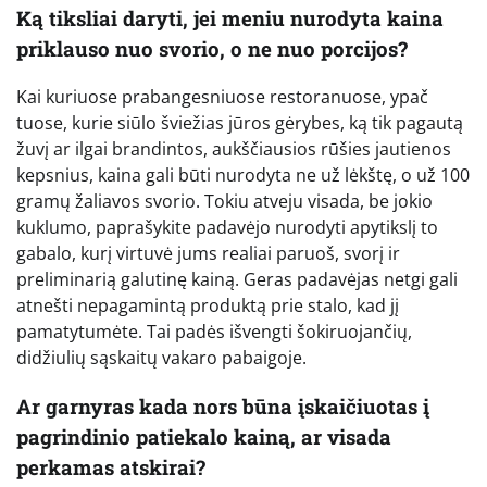
Ką tiksliai daryti, jei meniu nurodyta kaina
priklauso nuo svorio, o ne nuo porcijos?
Kai kuriuose prabangesniuose restoranuose, ypač
tuose, kurie siūlo šviežias jūros gėrybes, ką tik pagautą
žuvį ar ilgai brandintos, aukščiausios rūšies jautienos
kepsnius, kaina gali būti nurodyta ne už lėkštę, o už 100
gramų žaliavos svorio. Tokiu atveju visada, be jokio
kuklumo, paprašykite padavėjo nurodyti apytikslį to
gabalo, kurį virtuvė jums realiai paruoš, svorį ir
preliminarią galutinę kainą. Geras padavėjas netgi gali
atnešti nepagamintą produktą prie stalo, kad jį
pamatytumėte. Tai padės išvengti šokiruojančių,
didžiulių sąskaitų vakaro pabaigoje.
Ar garnyras kada nors būna įskaičiuotas į
pagrindinio patiekalo kainą, ar visada
perkamas atskirai?