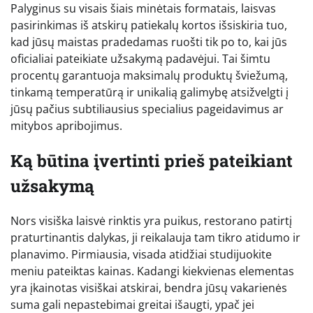
Palyginus su visais šiais minėtais formatais, laisvas
pasirinkimas iš atskirų patiekalų kortos išsiskiria tuo,
kad jūsų maistas pradedamas ruošti tik po to, kai jūs
oficialiai pateikiate užsakymą padavėjui. Tai šimtu
procentų garantuoja maksimalų produktų šviežumą,
tinkamą temperatūrą ir unikalią galimybę atsižvelgti į
jūsų pačius subtiliausius specialius pageidavimus ar
mitybos apribojimus.
Ką būtina įvertinti prieš pateikiant
užsakymą
Nors visiška laisvė rinktis yra puikus, restorano patirtį
praturtinantis dalykas, ji reikalauja tam tikro atidumo ir
planavimo. Pirmiausia, visada atidžiai studijuokite
meniu pateiktas kainas. Kadangi kiekvienas elementas
yra įkainotas visiškai atskirai, bendra jūsų vakarienės
suma gali nepastebimai greitai išaugti, ypač jei