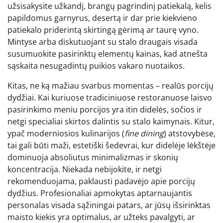
užsisakysite užkandį, brangų pagrindinį patiekalą, kelis
papildomus garnyrus, desertą ir dar prie kiekvieno
patiekalo priderintą skirtingą gėrimą ar taurę vyno.
Mintyse arba diskutuojant su stalo draugais visada
susumuokite pasirinktų elementų kainas, kad atnešta
sąskaita nesugadintų puikios vakaro nuotaikos.
Kitas, ne ką mažiau svarbus momentas – realūs porcijų
dydžiai. Kai kuriuose tradiciniuose restoranuose laisvo
pasirinkimo meniu porcijos yra itin didelės, sočios ir
netgi specialiai skirtos dalintis su stalo kaimynais. Kitur,
ypač moderniosios kulinarijos (
fine dining
) atstovybėse,
tai gali būti maži, estetiški šedevrai, kur didelėje lėkštėje
dominuoja absoliutus minimalizmas ir skonių
koncentracija. Niekada nebijokite, ir netgi
rekomenduojama, paklausti padavėjo apie porcijų
dydžius. Profesionaliai apmokytas aptarnaujantis
personalas visada sąžiningai patars, ar jūsų išsirinktas
maisto kiekis yra optimalus, ar užteks pavalgyti, ar