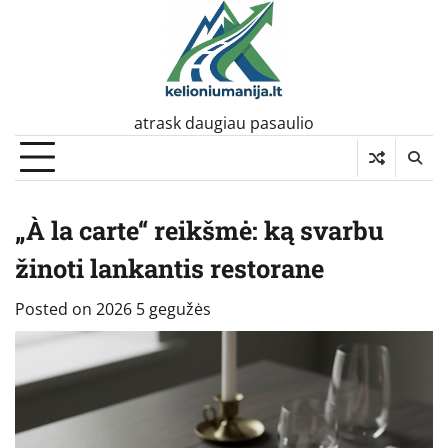
Skip
to
content
atrask daugiau pasaulio
„À la carte“ reikšmė: ką svarbu
žinoti lankantis restorane
Posted on
2026 5 gegužės