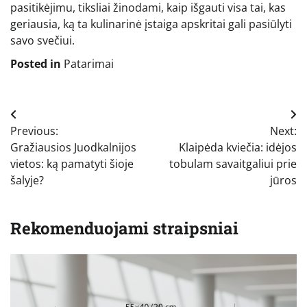
pasitikėjimu, tiksliai žinodami, kaip išgauti visa tai, kas
geriausia, ką ta kulinarinė įstaiga apskritai gali pasiūlyti
savo svečiui.
Posted in
Patarimai
Navigacija
Previous:
Next:
tarp
Gražiausios Juodkalnijos
Klaipėda kviečia: idėjos
įrašų
vietos: ką pamatyti šioje
tobulam savaitgaliui prie
šalyje?
jūros
Rekomenduojami straipsniai