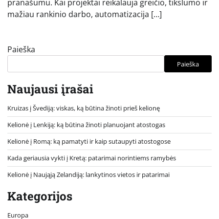
pranašumu. Kai projektai reikalauja greičio, tikslumo ir
mažiau rankinio darbo, automatizacija […]
Paieška
Paieška
Naujausi įrašai
Kruizas į Švediją: viskas, ką būtina žinoti prieš kelionę
Kelionė į Lenkiją: ką būtina žinoti planuojant atostogas
Kelionė į Romą: ką pamatyti ir kaip sutaupyti atostogose
Kada geriausia vykti į Kretą: patarimai norintiems ramybės
Kelionė į Naująją Zelandiją: lankytinos vietos ir patarimai
Kategorijos
Europa