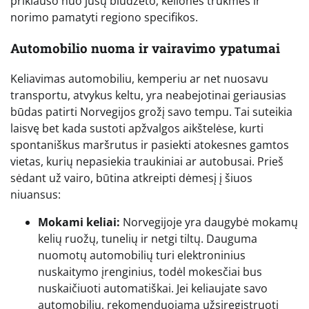
priklauso nuo jūsų biudžeto, kelionės trukmės ir
norimo pamatyti regiono specifikos.
Automobilio nuoma ir vairavimo ypatumai
Keliavimas automobiliu, kemperiu ar net nuosavu
transportu, atvykus keltu, yra neabejotinai geriausias
būdas patirti Norvegijos grožį savo tempu. Tai suteikia
laisvę bet kada sustoti apžvalgos aikštelėse, kurti
spontaniškus maršrutus ir pasiekti atokesnes gamtos
vietas, kurių nepasiekia traukiniai ar autobusai. Prieš
sėdant už vairo, būtina atkreipti dėmesį į šiuos
niuansus:
Mokami keliai:
Norvegijoje yra daugybė mokamų
kelių ruožų, tunelių ir netgi tiltų. Dauguma
nuomotų automobilių turi elektroninius
nuskaitymo įrenginius, todėl mokesčiai bus
nuskaičiuoti automatiškai. Jei keliaujate savo
automobiliu, rekomenduojama užsiregistruoti