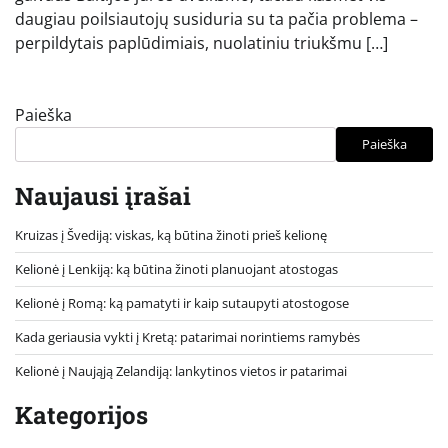
daugiau poilsiautojų susiduria su ta pačia problema –
perpildytais paplūdimiais, nuolatiniu triukšmu […]
Paieška
Paieška
Naujausi įrašai
Kruizas į Švediją: viskas, ką būtina žinoti prieš kelionę
Kelionė į Lenkiją: ką būtina žinoti planuojant atostogas
Kelionė į Romą: ką pamatyti ir kaip sutaupyti atostogose
Kada geriausia vykti į Kretą: patarimai norintiems ramybės
Kelionė į Naująją Zelandiją: lankytinos vietos ir patarimai
Kategorijos