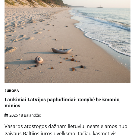
EUROPA
Laukiniai Latvijos paplūdimiai: ramybė be žmonių
minios
2026 18 Balandžio
Vasaros atostogos dažnam lietuviui neatsiejamos nuo
gaivaus Baltijos jūros dvelksmo, tačiau kasmet vis