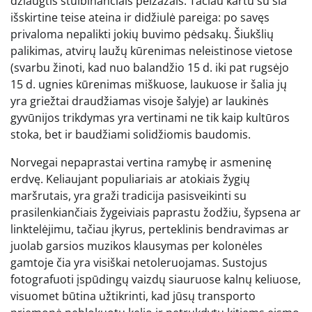
džiaugtis stulbinančiais peizažais. Tačiau kartu su šia
išskirtine teise ateina ir didžiulė pareiga: po savęs
privaloma nepalikti jokių buvimo pėdsakų. Šiukšlių
palikimas, atvirų laužų kūrenimas neleistinose vietose
(svarbu žinoti, kad nuo balandžio 15 d. iki pat rugsėjo
15 d. ugnies kūrenimas miškuose, laukuose ir šalia jų
yra griežtai draudžiamas visoje šalyje) ar laukinės
gyvūnijos trikdymas yra vertinami ne tik kaip kultūros
stoka, bet ir baudžiami solidžiomis baudomis.
Norvegai nepaprastai vertina ramybę ir asmeninę
erdvę. Keliaujant populiariais ar atokiais žygių
maršrutais, yra graži tradicija pasisveikinti su
prasilenkiančiais žygeiviais paprastu žodžiu, šypsena ar
linktelėjimu, tačiau įkyrus, perteklinis bendravimas ar
juolab garsios muzikos klausymas per kolonėles
gamtoje čia yra visiškai netoleruojamas. Sustojus
fotografuoti įspūdingų vaizdų siauruose kalnų keliuose,
visuomet būtina užtikrinti, kad jūsų transporto