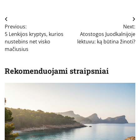
Navigacija
Previous:
Next:
tarp
5 Lenkijos kryptys, kurios
Atostogos Juodkalnijoje
įrašų
nustebins net visko
lėktuvu: ką būtina žinoti?
mačiusius
Rekomenduojami straipsniai