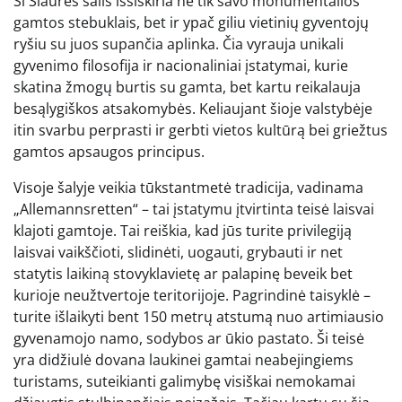
Ši Šiaurės šalis išsiskiria ne tik savo monumentalios
gamtos stebuklais, bet ir ypač giliu vietinių gyventojų
ryšiu su juos supančia aplinka. Čia vyrauja unikali
gyvenimo filosofija ir nacionaliniai įstatymai, kurie
skatina žmogų burtis su gamta, bet kartu reikalauja
besąlygiškos atsakomybės. Keliaujant šioje valstybėje
itin svarbu perprasti ir gerbti vietos kultūrą bei griežtus
gamtos apsaugos principus.
Visoje šalyje veikia tūkstantmetė tradicija, vadinama
„Allemannsretten“ – tai įstatymu įtvirtinta teisė laisvai
klajoti gamtoje. Tai reiškia, kad jūs turite privilegiją
laisvai vaikščioti, slidinėti, uogauti, grybauti ir net
statytis laikiną stovyklavietę ar palapinę beveik bet
kurioje neužtvertoje teritorijoje. Pagrindinė taisyklė –
turite išlaikyti bent 150 metrų atstumą nuo artimiausio
gyvenamojo namo, sodybos ar ūkio pastato. Ši teisė
yra didžiulė dovana laukinei gamtai neabejingiems
turistams, suteikianti galimybę visiškai nemokamai