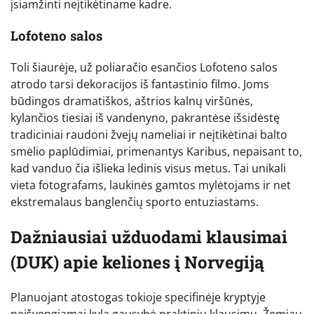
įsiamžinti neįtikėtiname kadre.
Lofoteno salos
Toli šiaurėje, už poliaračio esančios Lofoteno salos
atrodo tarsi dekoracijos iš fantastinio filmo. Joms
būdingos dramatiškos, aštrios kalnų viršūnės,
kylančios tiesiai iš vandenyno, pakrantėse išsidėstę
tradiciniai raudoni žvejų nameliai ir neįtikėtinai balto
smėlio paplūdimiai, primenantys Karibus, nepaisant to,
kad vanduo čia išlieka ledinis visus metus. Tai unikali
vieta fotografams, laukinės gamtos mylėtojams ir net
ekstremalaus banglenčių sporto entuziastams.
Dažniausiai užduodami klausimai
(DUK) apie keliones į Norvegiją
Planuojant atostogas tokioje specifinėje kryptyje
neišvengiamai kyla gausybė praktinių klausimų. Žemiau