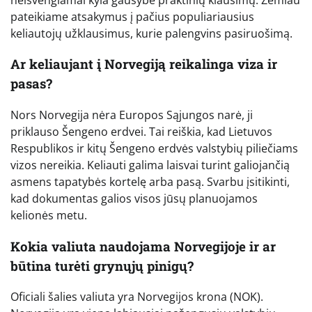
pateikiame atsakymus į pačius populiariausius
keliautojų užklausimus, kurie palengvins pasiruošimą.
Ar keliaujant į Norvegiją reikalinga viza ir
pasas?
Nors Norvegija nėra Europos Sąjungos narė, ji
priklauso Šengeno erdvei. Tai reiškia, kad Lietuvos
Respublikos ir kitų Šengeno erdvės valstybių piliečiams
vizos nereikia. Keliauti galima laisvai turint galiojančią
asmens tapatybės kortelę arba pasą. Svarbu įsitikinti,
kad dokumentas galios visos jūsų planuojamos
kelionės metu.
Kokia valiuta naudojama Norvegijoje ir ar
būtina turėti grynųjų pinigų?
Oficiali šalies valiuta yra Norvegijos krona (NOK).