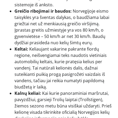
sistemoje iš anksto.
Greičio ribojimai ir baudos:
Norvegijoje eismo
taisyklės yra šventas dalykas, o baudžiama labai
griežtai net už menkiausią greičio viršijimą.
Įprastas greitis užmiestyje yra vos 80 km/h, o
gyvenvietėse – 50 km/h ar net 30 km/h. Baudų
dydžiai prasideda nuo kelių šimtų eurų.
Keltai:
Keliaujant vakarine pakrante fiordų
regione, neišvengiamai teks naudotis vietiniais
automobilių keltais, kurie pratęsia kelius per
vandenį. Tai natūrali kelionės dalis, dažnai
suteikianti puikią progą pasigrožėti vaizdais iš
vandens, tačiau jai reikia numatyti papildomą
biudžetą ir laiką.
Kalnų keliai:
Kai kurie panoraminiai maršrutai,
pavyzdžiui, garsieji Trolių laiptai (Trollstigen),
žiemos sezono metu būna visiškai uždaryti. Prieš
kelionę visada tikrinkite oficialią Norvegijos kelių