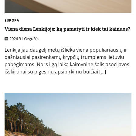
EUROPA
Viena diena Lenkijoje: ką pamatyti ir kiek tai kainuos?
2026 31 Gegužės
Lenkija jau daugelį metų išlieka viena populiariausių ir
dažniausiai pasirenkamų krypčių trumpiems lietuvių
pabėgimams. Nors ilgą laiką kaimyninė šalis asocijavosi
išskirtinai su pigesniu apsipirkimu buičiai […]