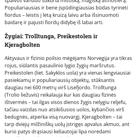
spalvos vanduo sukuria mistišką, magišką atmosferą.
Populiariausias ir bene įspūdingiausias būdas tyrinėti
fiordus – leistis į lėtą kruizą laivu arba išsinuomoti
baidarę ir pajusti fiordų didybę iš labai arti.
Žygiai: Trolltunga, Preikestolen ir
Kjeragbolten
Aktyvaus ir fizinio poilsio mėgėjams Norvegija yra tikras
rojus, siūlantis pasaulinio lygio žygių maršrutus.
Preikestolen (liet. Sakyklos uola) yra vienas lengviausiai
pasiekiamų ir populiariausių objektų, stūksantis
daugiau nei 600 metrų virš Lisefjordo. Trolltunga
(Trolio liežuvis) reikalauja kur kas daugiau fizinės
ištvermės – tai ilgas visos dienos žygis nelygiu reljefu,
tačiau vaizdas nuo atsikišusios uolos, kybančios virš
bedugnės, atperka visą nuovargį. Kjeragbolten – tai
tarp dviejų milžiniškų uolų įstrigęs apvalus akmuo, ant
kurio patys drąsiausi keliautojai lipa norėdami