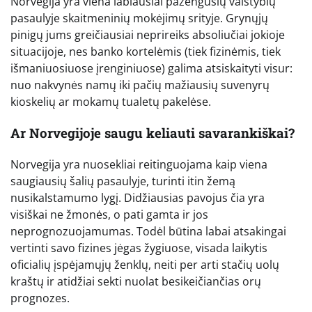
Norvegija yra viena labiausiai pažengusių valstybių
pasaulyje skaitmeninių mokėjimų srityje. Grynųjų
pinigų jums greičiausiai neprireiks absoliučiai jokioje
situacijoje, nes banko kortelėmis (tiek fizinėmis, tiek
išmaniuosiuose įrenginiuose) galima atsiskaityti visur:
nuo nakvynės namų iki pačių mažiausių suvenyrų
kioskelių ar mokamų tualetų pakelėse.
Ar Norvegijoje saugu keliauti savarankiškai?
Norvegija yra nuosekliai reitinguojama kaip viena
saugiausių šalių pasaulyje, turinti itin žemą
nusikalstamumo lygį. Didžiausias pavojus čia yra
visiškai ne žmonės, o pati gamta ir jos
neprognozuojamumas. Todėl būtina labai atsakingai
vertinti savo fizines jėgas žygiuose, visada laikytis
oficialių įspėjamųjų ženklų, neiti per arti stačių uolų
kraštų ir atidžiai sekti nuolat besikeičiančias orų
prognozes.