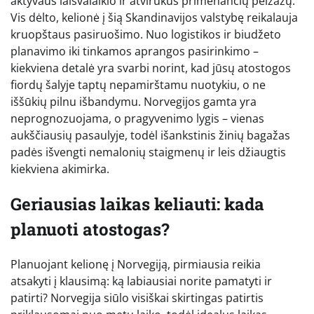
aktyvaus laisvalaikio ir atvirukus primenančių peizažų.
Vis dėlto, kelionė į šią Skandinavijos valstybę reikalauja
kruopštaus pasiruošimo. Nuo logistikos ir biudžeto
planavimo iki tinkamos aprangos pasirinkimo –
kiekviena detalė yra svarbi norint, kad jūsų atostogos
fiordų šalyje taptų nepamirštamu nuotykiu, o ne
iššūkių pilnu išbandymu. Norvegijos gamta yra
neprognozuojama, o pragyvenimo lygis – vienas
aukščiausių pasaulyje, todėl išankstinis žinių bagažas
padės išvengti nemalonių staigmenų ir leis džiaugtis
kiekviena akimirka.
Geriausias laikas keliauti: kada
planuoti atostogas?
Planuojant kelionę į Norvegiją, pirmiausia reikia
atsakyti į klausimą: ką labiausiai norite pamatyti ir
patirti? Norvegija siūlo visiškai skirtingas patirtis