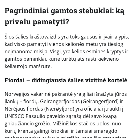
Pagrindiniai gamtos stebuklai: ką
privalu pamatyti?
Šios šalies kraštovaizdis yra toks gausus ir įvairialypis,
kad visko pamatyti vienos kelionės metu yra tiesiog
neįmanoma misija. Visgi, yra kelios esminės kryptys ir
gamtos paminklai, kurie turėtų atsirasti kiekvieno
keliautojo maršrute.
Fiordai – didingiausia šalies vizitinė kortelė
Norvegijos vakarinė pakrantė yra giliai išraižyta jūros
įlankų – fiordų. Geirangerfjordas (Geirangerfjord) ir
Nėrėjaus fiordas (Nærøyfjord) yra oficialiai įtraukti į
UNESCO Pasaulio paveldo sąrašą dėl savo kvapą
gniaužiančio grožio. Milžiniškos stačios uolos, nuo
kurių krenta galingi kriokliai, ir tamsiai smaragdo