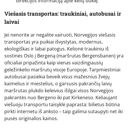
direkcijos informaciją apie kelių būklę.
Viešasis transportas: traukiniai, autobusai ir
laivai
Jei nenorite ar negalite vairuoti, Norvegijos viešasis
transportas yra puikiai išvystytas, modernus,
ekologiškas ir labai patogus. Kelionė traukiniu iš
sostinės Oslo į Bergeną (maršrutas Bergensbanen) yra
oficialiai pripažinta kaip vienas vaizdingiausių
geležinkelio maršrutų visoje Europoje. Tarpmiestiniai
autobusai pasiekia beveik visus mažesnius žvejų
kaimelius ir miestelius, o garsusis pakrančių laivų
maršrutas plukdo keleivius išilgai visos Norvegijos
pakrantės nuo Bergeno iki pat Kirkeneso. Keliaujant
viešuoju transportu taisyklė paprasta: bilietus būtina
pirkti internetu iš anksto – taip galima sutaupyti net iki
pusės originalios kainos.