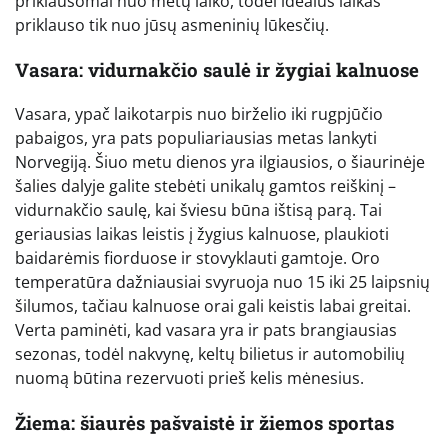
priklausomai nuo metų laiko, todėl idealus laikas
priklauso tik nuo jūsų asmeninių lūkesčių.
Vasara: vidurnakčio saulė ir žygiai kalnuose
Vasara, ypač laikotarpis nuo birželio iki rugpjūčio
pabaigos, yra pats populiariausias metas lankyti
Norvegiją. Šiuo metu dienos yra ilgiausios, o šiaurinėje
šalies dalyje galite stebėti unikalų gamtos reiškinį –
vidurnakčio saulę, kai šviesu būna ištisą parą. Tai
geriausias laikas leistis į žygius kalnuose, plaukioti
baidarėmis fiorduose ir stovyklauti gamtoje. Oro
temperatūra dažniausiai svyruoja nuo 15 iki 25 laipsnių
šilumos, tačiau kalnuose orai gali keistis labai greitai.
Verta paminėti, kad vasara yra ir pats brangiausias
sezonas, todėl nakvynę, keltų bilietus ir automobilių
nuomą būtina rezervuoti prieš kelis mėnesius.
Žiema: šiaurės pašvaistė ir žiemos sportas