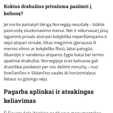
Kokius drabužius privaloma pasiimti į
kelionę?
Jei norite pamatyti tikrąją Norvegiją nesušalę – būkite
pasiruošę sluoksniavimo menui. Net ir vidurvasarį jūsų
lagamine privalo atsirasti kokybiška neperšlampama ir
vėjui atspari striukė, šiltas megztinis (geriausia iš
merino vilnos ar kokybiško fliso), labai patogūs,
išbandyti ir vandeniui atsparūs žygio batai bei termo
apatiniai drabužiai. Norvegijoje oras kalnuose gali
drastiškai pasikeisti per vos dešimt minučių – nuo
šviečiančios ir šildančios saulės iki horizontalaus
lietaus su gūsingu vėju.
Pagarba aplinkai ir atsakingas
keliavimas