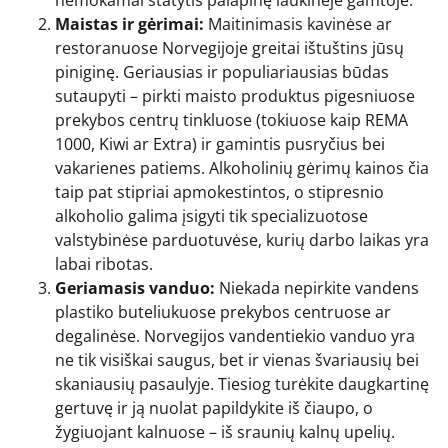
Maistas ir gėrimai:
Maitinimasis kavinėse ar
restoranuose Norvegijoje greitai ištuštins jūsų
piniginę. Geriausias ir populiariausias būdas
sutaupyti – pirkti maisto produktus pigesniuose
prekybos centrų tinkluose (tokiuose kaip REMA
1000, Kiwi ar Extra) ir gamintis pusryčius bei
vakarienes patiems. Alkoholinių gėrimų kainos čia
taip pat stipriai apmokestintos, o stipresnio
alkoholio galima įsigyti tik specializuotose
valstybinėse parduotuvėse, kurių darbo laikas yra
labai ribotas.
Geriamasis vanduo:
Niekada nepirkite vandens
plastiko buteliukuose prekybos centruose ar
degalinėse. Norvegijos vandentiekio vanduo yra
ne tik visiškai saugus, bet ir vienas švariausių bei
skaniausių pasaulyje. Tiesiog turėkite daugkartinę
gertuvę ir ją nuolat papildykite iš čiaupo, o
žygiuojant kalnuose – iš sraunių kalnų upelių.