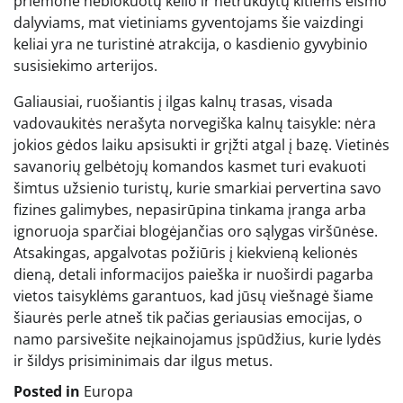
priemonė neblokuotų kelio ir netrukdytų kitiems eismo
dalyviams, mat vietiniams gyventojams šie vaizdingi
keliai yra ne turistinė atrakcija, o kasdienio gyvybinio
susisiekimo arterijos.
Galiausiai, ruošiantis į ilgas kalnų trasas, visada
vadovaukitės nerašyta norvegiška kalnų taisykle: nėra
jokios gėdos laiku apsisukti ir grįžti atgal į bazę. Vietinės
savanorių gelbėtojų komandos kasmet turi evakuoti
šimtus užsienio turistų, kurie smarkiai pervertina savo
fizines galimybes, nepasirūpina tinkama įranga arba
ignoruoja sparčiai blogėjančias oro sąlygas viršūnėse.
Atsakingas, apgalvotas požiūris į kiekvieną kelionės
dieną, detali informacijos paieška ir nuoširdi pagarba
vietos taisyklėms garantuos, kad jūsų viešnagė šiame
šiaurės perle atneš tik pačias geriausias emocijas, o
namo parsivešite neįkainojamus įspūdžius, kurie lydės
ir šildys prisiminimais dar ilgus metus.
Posted in
Europa