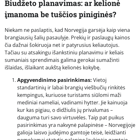
Biudžeto planavimas: ar kelionė
įmanoma be tuščios piniginės?
Niekam ne paslaptis, kad Norvegija garsėja kaip viena
brangiausių šalių pasaulyje. Prekių ir paslaugų kainos
čia dažnai šokiruoja net ir patyrusius keliautojus.
Tačiau su atsakingu išankstiniu planavimu ir keliais
sumaniais sprendimais galima gerokai sumažinti
išlaidas, išlaikant aukštą kelionės kokybę.
Apgyvendinimo pasirinkimas:
Vietoj
standartinių ir labai brangių viešbučių rinkitės
kempingus, kuriuose turistams siūlomi maži
mediniai nameliai, vadinami hytter. Jie kainuoja
kur kas pigiau, o didžiulis jų privalumas –
dauguma turi savo virtuvėles. Taip pat puikus
pasirinkimas yra nakvynė palapinėse – Norvegijoje
galioja laisvo judėjimo gamtoje teisė, leidžianti
nemokamai statytis palapinę laukinėje gamtoje.