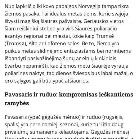
Nuo lapkričio iki kovo pabaigos Norvegija tampa tikra
žiemos pasaka. Tai idealus metas tiems, kurie svajoja
išvysti magišką šiaurės pašvaistę. Geriausios vietos
šiam reiškiniui stebėti yra virš Šiaurės poliaračio
esantys regionai bei miestai, tokie kaip Trumsė
(Tromsø), Alta ar Lofoteno salos. Be to, žiema yra
puikus metas slidinėjimo entuziastams bei norintiems
išbandyti pasivažinėjimą šunų ar elnių kinkiniais.
Svarbu nepamiršti, kad žiemos metu šiaurėje vyrauja
poliarinės naktys, tad dienos šviesos bus labai mažai, o
oro sąlygos gali būti ypač atšiaurios.
Pavasaris ir ruduo: kompromisas ieškantiems
ramybės
Pavasaris (ypač gegužės mėnuo) ir ruduo (rugsėjis,
spalis) yra pereinamieji sezonai, kurie turi itin daug
privalumų sumaniems keliautojams. Gegužės mėnesį