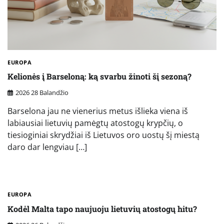
EUROPA
Kelionės į Barseloną: ką svarbu žinoti šį sezoną?
2026 28 Balandžio
Barselona jau ne vienerius metus išlieka viena iš
labiausiai lietuvių pamėgtų atostogų krypčių, o
tiesioginiai skrydžiai iš Lietuvos oro uostų šį miestą
daro dar lengviau […]
EUROPA
Kodėl Malta tapo naujuoju lietuvių atostogų hitu?