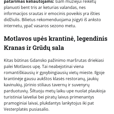
patarimas keliautojams:
šiam muziejui reikėtų
planuoti bent tris ar keturias valandas, nes
informacijos srautas ir emocinis poveikis yra išties
didžiulis. Bilietus rekomenduojama įsigyti iš anksto
internetu, ypač vasaros sezono metu.
Motlavos upės krantinė, legendinis
Kranas ir Grūdų sala
Kitas būtinas Gdansko pažinimo maršrutas driekiasi
palei Motlavos upę. Tai neabejotinai viena
romantiškiausių ir gyvybingiausių vietų mieste. Ilgoje
krantinėje gausu aukštos klasės restoranų, jaukių
kavinukių, jūrinio stiliaus tavernų ir suvenyrų
parduotuvių. Šiltuoju metų laiku upe nuolat plaukioja
turistiniai laiveliai bei piratų laivus primenantys
pramoginiai laivai, plukdantys lankytojus iki pat
Vesterplatės pusiasalio.