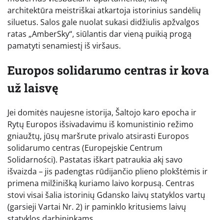
architektūra meistriškai atkartoja istorinius sandėlių
siluetus. Salos gale nuolat sukasi didžiulis apžvalgos
ratas „AmberSky“, siūlantis dar vieną puikią progą
pamatyti senamiestį iš viršaus.
Europos solidarumo centras ir kova
už laisvę
Jei domitės naujesne istorija, Šaltojo karo epocha ir
Rytų Europos išsivadavimu iš komunistinio režimo
gniaužtų, jūsų maršrute privalo atsirasti Europos
solidarumo centras (Europejskie Centrum
Solidarności). Pastatas iškart patraukia akį savo
išvaizda – jis padengtas rūdijančio plieno plokštėmis ir
primena milžinišką kuriamo laivo korpusą. Centras
stovi visai šalia istorinių Gdansko laivų statyklos vartų
(garsieji Vartai Nr. 2) ir paminklo kritusiems laivų
statyklos darbininkams.