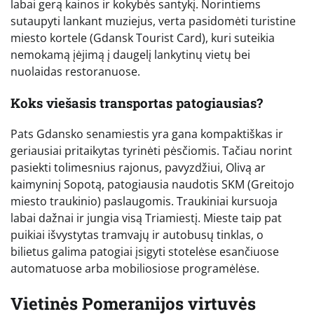
labai gerą kainos ir kokybės santykį. Norintiems
sutaupyti lankant muziejus, verta pasidomėti turistine
miesto kortele (Gdansk Tourist Card), kuri suteikia
nemokamą įėjimą į daugelį lankytinų vietų bei
nuolaidas restoranuose.
Koks viešasis transportas patogiausias?
Pats Gdansko senamiestis yra gana kompaktiškas ir
geriausiai pritaikytas tyrinėti pėsčiomis. Tačiau norint
pasiekti tolimesnius rajonus, pavyzdžiui, Olivą ar
kaimyninį Sopotą, patogiausia naudotis SKM (Greitojo
miesto traukinio) paslaugomis. Traukiniai kursuoja
labai dažnai ir jungia visą Triamiestį. Mieste taip pat
puikiai išvystytas tramvajų ir autobusų tinklas, o
bilietus galima patogiai įsigyti stotelėse esančiuose
automatuose arba mobiliosiose programėlėse.
Vietinės Pomeranijos virtuvės