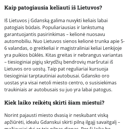
Kaip patogiausia keliauti iš Lietuvos?
Iš Lietuvos į Gdanską galima nuvykti keliais labai
patogiais būdais. Populiariausias ir lankstumą
garantuojantis pasirinkimas – kelionė nuosavu
automobiliu. Nuo Lietuvos sienos kelionė trunka apie 5-
6 valandas, o greitkeliai ir magistraliniai keliai Lenkijoje
yra puikios būklės. Kitas greitas ir nebrangus variantas
– tiesioginiai pigių skrydžių bendrovių maršrutai iš
Lietuvos oro uostų. Taip pat reguliariai kursuoja
tiesioginiai tarptautiniai autobusai. Gdansko oro
uostas yra visai netoli miesto centro, o susisiekimas
traukiniais ar autobusais su juo yra labai patogus.
Kiek laiko reikėtų skirti šiam miestui?
Norint pajausti miesto dvasią ir neskubant viską
apžiūrėti, idealu Gdanskui skirti pilną ilgąjį savaitgalį –