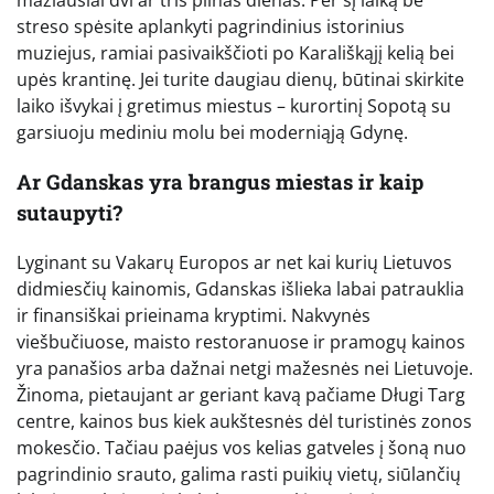
mažiausiai dvi ar tris pilnas dienas. Per šį laiką be
streso spėsite aplankyti pagrindinius istorinius
muziejus, ramiai pasivaikščioti po Karališkąjį kelią bei
upės krantinę. Jei turite daugiau dienų, būtinai skirkite
laiko išvykai į gretimus miestus – kurortinį Sopotą su
garsiuoju mediniu molu bei moderniąją Gdynę.
Ar Gdanskas yra brangus miestas ir kaip
sutaupyti?
Lyginant su Vakarų Europos ar net kai kurių Lietuvos
didmiesčių kainomis, Gdanskas išlieka labai patrauklia
ir finansiškai prieinama kryptimi. Nakvynės
viešbučiuose, maisto restoranuose ir pramogų kainos
yra panašios arba dažnai netgi mažesnės nei Lietuvoje.
Žinoma, pietaujant ar geriant kavą pačiame Długi Targ
centre, kainos bus kiek aukštesnės dėl turistinės zonos
mokesčio. Tačiau paėjus vos kelias gatveles į šoną nuo
pagrindinio srauto, galima rasti puikių vietų, siūlančių