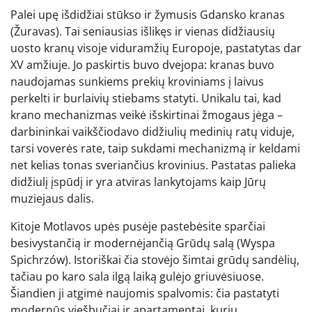
Palei upę išdidžiai stūkso ir žymusis Gdansko kranas
(Žuravas). Tai seniausias išlikęs ir vienas didžiausių
uosto kranų visoje viduramžių Europoje, pastatytas dar
XV amžiuje. Jo paskirtis buvo dvejopa: kranas buvo
naudojamas sunkiems prekių kroviniams į laivus
perkelti ir burlaivių stiebams statyti. Unikalu tai, kad
krano mechanizmas veikė išskirtinai žmogaus jėga –
darbininkai vaikščiodavo didžiulių medinių ratų viduje,
tarsi voverės rate, taip sukdami mechanizmą ir keldami
net kelias tonas sveriančius krovinius. Pastatas palieka
didžiulį įspūdį ir yra atviras lankytojams kaip Jūrų
muziejaus dalis.
Kitoje Motlavos upės pusėje pastebėsite sparčiai
besivystančią ir modernėjančią Grūdų salą (Wyspa
Spichrzów). Istoriškai čia stovėjo šimtai grūdų sandėlių,
tačiau po karo sala ilgą laiką gulėjo griuvėsiuose.
Šiandien ji atgimė naujomis spalvomis: čia pastatyti
modernūs viešbučiai ir apartamentai, kurių