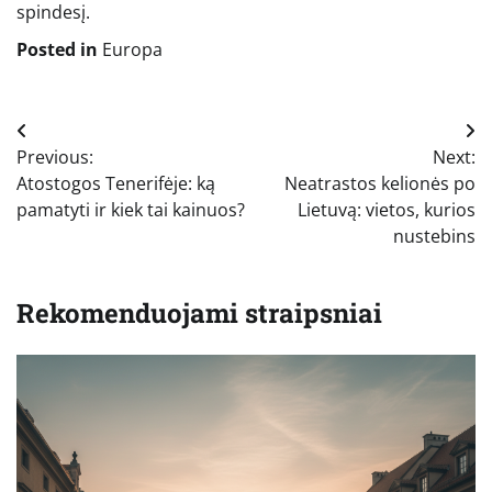
spindesį.
Posted in
Europa
Navigacija
Previous:
Next:
tarp
Atostogos Tenerifėje: ką
Neatrastos kelionės po
įrašų
pamatyti ir kiek tai kainuos?
Lietuvą: vietos, kurios
nustebins
Rekomenduojami straipsniai