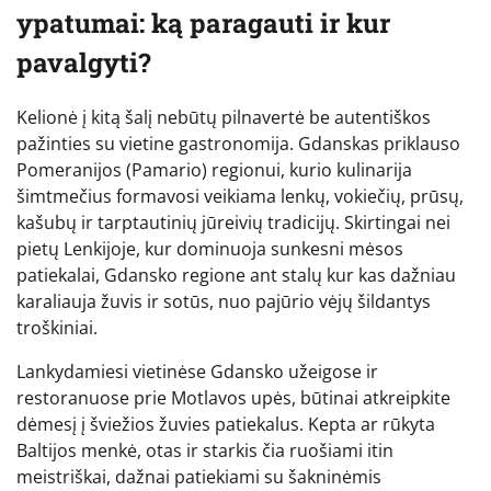
ypatumai: ką paragauti ir kur
pavalgyti?
Kelionė į kitą šalį nebūtų pilnavertė be autentiškos
pažinties su vietine gastronomija. Gdanskas priklauso
Pomeranijos (Pamario) regionui, kurio kulinarija
šimtmečius formavosi veikiama lenkų, vokiečių, prūsų,
kašubų ir tarptautinių jūreivių tradicijų. Skirtingai nei
pietų Lenkijoje, kur dominuoja sunkesni mėsos
patiekalai, Gdansko regione ant stalų kur kas dažniau
karaliauja žuvis ir sotūs, nuo pajūrio vėjų šildantys
troškiniai.
Lankydamiesi vietinėse Gdansko užeigose ir
restoranuose prie Motlavos upės, būtinai atkreipkite
dėmesį į šviežios žuvies patiekalus. Kepta ar rūkyta
Baltijos menkė, otas ir starkis čia ruošiami itin
meistriškai, dažnai patiekiami su šakninėmis