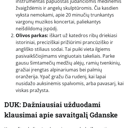
instrumentas papuoštas judančiomis medinėmis
žvaigždėmis ir angelų skulptūromis. Čia kasdien
vyksta nemokami, apie 20 minučių trunkantys
vargonų muzikos koncertai, paliekantys
neišdildomą įspūdį.
Olivos parkas:
iškart už katedros ribų driekiasi
istoriniai, preciziškai prižiūrimi prancūziško ir
angliško stiliaus sodai. Tai puiki vieta ilgiems
pasivaikščiojimams vingiuotais takeliais. Parke
gausu šimtamečių medžių alėjų, ramių tvenkinių,
gražiai įrengtas alpinariumas bei palmių
oranžerija. Ypač gražu čia rudenį, kai lapai
nusidažo auksinėmis spalvomis, arba pavasarį, kai
viskas pražysta.
DUK: Dažniausiai užduodami
klausimai apie savaitgalį Gdanske