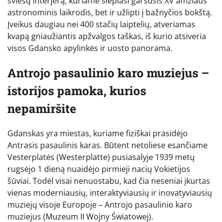
šviesų interjerą, kuriame slepiasi garsusis XV amžiaus
astronominis laikrodis, bet ir užlipti į bažnyčios bokštą.
Įveikus daugiau nei 400 stačių laiptelių, atveriamas
kvapą gniaužiantis apžvalgos taškas, iš kurio atsiveria
visos Gdansko apylinkės ir uosto panorama.
Antrojo pasaulinio karo muziejus –
istorijos pamoka, kurios
nepamiršite
Gdanskas yra miestas, kuriame fiziškai prasidėjo
Antrasis pasaulinis karas. Būtent netoliese esančiame
Vesterplatės (Westerplatte) pusiasalyje 1939 metų
rugsėjo 1 dieną nuaidėjo pirmieji nacių Vokietijos
šūviai. Todėl visai nenuostabu, kad čia neseniai įkurtas
vienas moderniausių, interaktyviausių ir inovatyviausių
muziejų visoje Europoje – Antrojo pasaulinio karo
muziejus (Muzeum II Wojny Światowej).