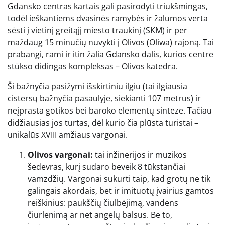
Gdansko centras kartais gali pasirodyti triukšmingas,
todėl ieškantiems dvasinės ramybės ir žalumos verta
sėsti į vietinį greitąjį miesto traukinį (SKM) ir per
maždaug 15 minučių nuvykti į Olivos (Oliwa) rajoną. Tai
prabangi, rami ir itin žalia Gdansko dalis, kurios centre
stūkso didingas kompleksas – Olivos katedra.
Ši bažnyčia pasižymi išskirtiniu ilgiu (tai ilgiausia
cistersų bažnyčia pasaulyje, siekianti 107 metrus) ir
neįprasta gotikos bei baroko elementų sinteze. Tačiau
didžiausias jos turtas, dėl kurio čia plūsta turistai –
unikalūs XVIII amžiaus vargonai.
Olivos vargonai:
tai inžinerijos ir muzikos
šedevras, kurį sudaro beveik 8 tūkstančiai
vamzdžių. Vargonai sukurti taip, kad grotų ne tik
galingais akordais, bet ir imituotų įvairius gamtos
reiškinius: paukščių čiulbėjimą, vandens
čiurlenimą ar net angelų balsus. Be to,