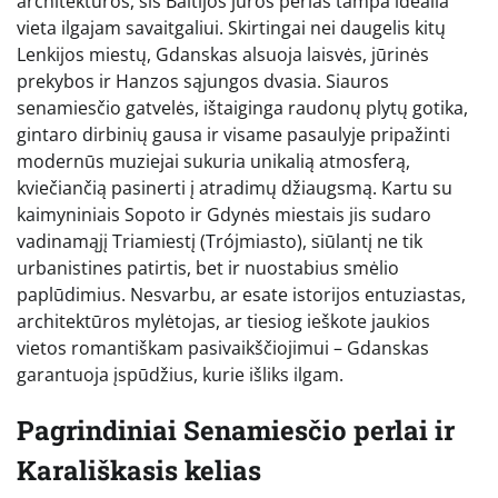
architektūros, šis Baltijos jūros perlas tampa idealia
vieta ilgajam savaitgaliui. Skirtingai nei daugelis kitų
Lenkijos miestų, Gdanskas alsuoja laisvės, jūrinės
prekybos ir Hanzos sąjungos dvasia. Siauros
senamiesčio gatvelės, ištaiginga raudonų plytų gotika,
gintaro dirbinių gausa ir visame pasaulyje pripažinti
modernūs muziejai sukuria unikalią atmosferą,
kviečiančią pasinerti į atradimų džiaugsmą. Kartu su
kaimyniniais Sopoto ir Gdynės miestais jis sudaro
vadinamąjį Triamiestį (Trójmiasto), siūlantį ne tik
urbanistines patirtis, bet ir nuostabius smėlio
paplūdimius. Nesvarbu, ar esate istorijos entuziastas,
architektūros mylėtojas, ar tiesiog ieškote jaukios
vietos romantiškam pasivaikščiojimui – Gdanskas
garantuoja įspūdžius, kurie išliks ilgam.
Pagrindiniai Senamiesčio perlai ir
Karališkasis kelias