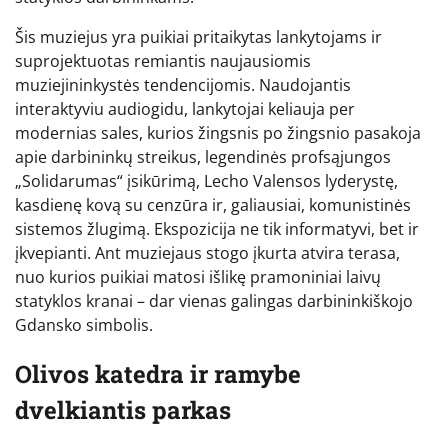
Šis muziejus yra puikiai pritaikytas lankytojams ir
suprojektuotas remiantis naujausiomis
muziejininkystės tendencijomis. Naudojantis
interaktyviu audiogidu, lankytojai keliauja per
modernias sales, kurios žingsnis po žingsnio pasakoja
apie darbininkų streikus, legendinės profsąjungos
„Solidarumas“ įsikūrimą, Lecho Valensos lyderystę,
kasdienę kovą su cenzūra ir, galiausiai, komunistinės
sistemos žlugimą. Ekspozicija ne tik informatyvi, bet ir
įkvepianti. Ant muziejaus stogo įkurta atvira terasa,
nuo kurios puikiai matosi išlikę pramoniniai laivų
statyklos kranai – dar vienas galingas darbininkiškojo
Gdansko simbolis.
Olivos katedra ir ramybe
dvelkiantis parkas