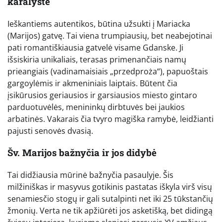
karalystė
Ieškantiems autentikos, būtina užsukti į Mariacka
(Marijos) gatvę. Tai viena trumpiausių, bet neabejotinai
pati romantiškiausia gatvelė visame Gdanske. Ji
išsiskiria unikaliais, terasas primenančiais namų
prieangiais (vadinamaisiais „przedproża“), papuoštais
gargoylėmis ir akmeniniais laiptais. Būtent čia
įsikūrusios geriausios ir garsiausios miesto gintaro
parduotuvėlės, menininkų dirbtuvės bei jaukios
arbatinės. Vakarais čia tvyro magiška ramybė, leidžianti
pajusti senovės dvasią.
Šv. Marijos bažnyčia ir jos didybė
Tai didžiausia mūrinė bažnyčia pasaulyje. Šis
milžiniškas ir masyvus gotikinis pastatas iškyla virš visų
senamiesčio stogų ir gali sutalpinti net iki 25 tūkstančių
žmonių. Verta ne tik apžiūrėti jos asketišką, bet didingą