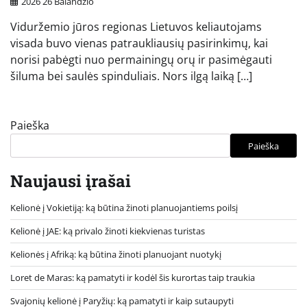
2026 26 Balandžio
Viduržemio jūros regionas Lietuvos keliautojams
visada buvo vienas patraukliausių pasirinkimų, kai
norisi pabėgti nuo permainingų orų ir pasimėgauti
šiluma bei saulės spinduliais. Nors ilgą laiką […]
Paieška
Paieška
Naujausi įrašai
Kelionė į Vokietiją: ką būtina žinoti planuojantiems poilsį
Kelionė į JAE: ką privalo žinoti kiekvienas turistas
Kelionės į Afriką: ką būtina žinoti planuojant nuotykį
Loret de Maras: ką pamatyti ir kodėl šis kurortas taip traukia
Svajonių kelionė į Paryžių: ką pamatyti ir kaip sutaupyti