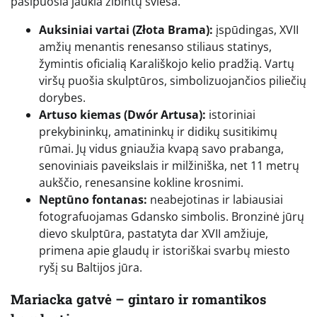
pasipuošia jaukia žibintų šviesa.
Auksiniai vartai (Złota Brama):
įspūdingas, XVII
amžių menantis renesanso stiliaus statinys,
žymintis oficialią Karališkojo kelio pradžią. Vartų
viršų puošia skulptūros, simbolizuojančios piliečių
dorybes.
Artuso kiemas (Dwór Artusa):
istoriniai
prekybininkų, amatininkų ir didikų susitikimų
rūmai. Jų vidus gniaužia kvapą savo prabanga,
senoviniais paveikslais ir milžiniška, net 11 metrų
aukščio, renesansine kokline krosnimi.
Neptūno fontanas:
neabejotinas ir labiausiai
fotografuojamas Gdansko simbolis. Bronzinė jūrų
dievo skulptūra, pastatyta dar XVII amžiuje,
primena apie glaudų ir istoriškai svarbų miesto
ryšį su Baltijos jūra.
Mariacka gatvė – gintaro ir romantikos