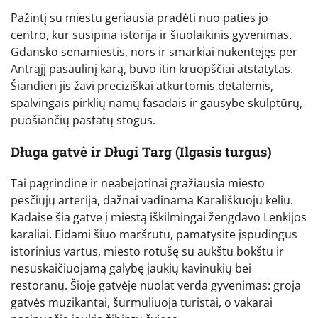
Pažintį su miestu geriausia pradėti nuo paties jo
centro, kur susipina istorija ir šiuolaikinis gyvenimas.
Gdansko senamiestis, nors ir smarkiai nukentėjęs per
Antrąjį pasaulinį karą, buvo itin kruopščiai atstatytas.
Šiandien jis žavi preciziškai atkurtomis detalėmis,
spalvingais pirklių namų fasadais ir gausybe skulptūrų,
puošiančių pastatų stogus.
Długa gatvė ir Długi Targ (Ilgasis turgus)
Tai pagrindinė ir neabejotinai gražiausia miesto
pėsčiųjų arterija, dažnai vadinama Karališkuoju keliu.
Kadaise šia gatve į miestą iškilmingai žengdavo Lenkijos
karaliai. Eidami šiuo maršrutu, pamatysite įspūdingus
istorinius vartus, miesto rotušę su aukštu bokštu ir
nesuskaičiuojamą galybę jaukių kavinukių bei
restoranų. Šioje gatvėje nuolat verda gyvenimas: groja
gatvės muzikantai, šurmuliuoja turistai, o vakarai