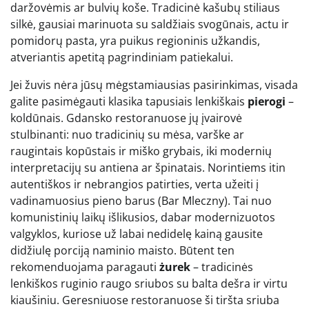
daržovėmis ar bulvių koše. Tradicinė kašubų stiliaus
silkė, gausiai marinuota su saldžiais svogūnais, actu ir
pomidorų pasta, yra puikus regioninis užkandis,
atveriantis apetitą pagrindiniam patiekalui.
Jei žuvis nėra jūsų mėgstamiausias pasirinkimas, visada
galite pasimėgauti klasika tapusiais lenkiškais
pierogi
–
koldūnais. Gdansko restoranuose jų įvairovė
stulbinanti: nuo tradicinių su mėsa, varške ar
raugintais kopūstais ir miško grybais, iki modernių
interpretacijų su antiena ar špinatais. Norintiems itin
autentiškos ir nebrangios patirties, verta užeiti į
vadinamuosius pieno barus (Bar Mleczny). Tai nuo
komunistinių laikų išlikusios, dabar modernizuotos
valgyklos, kuriose už labai nedidelę kainą gausite
didžiulę porciją naminio maisto. Būtent ten
rekomenduojama paragauti
żurek
– tradicinės
lenkiškos ruginio raugo sriubos su balta dešra ir virtu
kiaušiniu. Geresniuose restoranuose ši tiršta sriuba