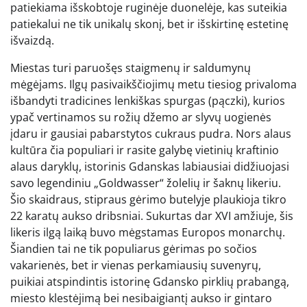
patiekiama išskobtoje ruginėje duonelėje, kas suteikia
patiekalui ne tik unikalų skonį, bet ir išskirtinę estetinę
išvaizdą.
Miestas turi paruošęs staigmenų ir saldumynų
mėgėjams. Ilgų pasivaikščiojimų metu tiesiog privaloma
išbandyti tradicines lenkiškas spurgas (pączki), kurios
ypač vertinamos su rožių džemo ar slyvų uogienės
įdaru ir gausiai pabarstytos cukraus pudra. Nors alaus
kultūra čia populiari ir rasite galybę vietinių kraftinio
alaus daryklų, istorinis Gdanskas labiausiai didžiuojasi
savo legendiniu „Goldwasser“ žolelių ir šaknų likeriu.
Šio skaidraus, stipraus gėrimo butelyje plaukioja tikro
22 karatų aukso dribsniai. Sukurtas dar XVI amžiuje, šis
likeris ilgą laiką buvo mėgstamas Europos monarchų.
Šiandien tai ne tik populiarus gėrimas po sočios
vakarienės, bet ir vienas perkamiausių suvenyrų,
puikiai atspindintis istorinę Gdansko pirklių prabangą,
miesto klestėjimą bei nesibaigiantį aukso ir gintaro