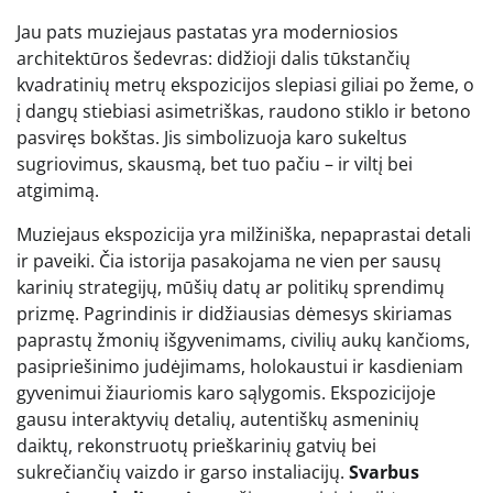
Jau pats muziejaus pastatas yra moderniosios
architektūros šedevras: didžioji dalis tūkstančių
kvadratinių metrų ekspozicijos slepiasi giliai po žeme, o
į dangų stiebiasi asimetriškas, raudono stiklo ir betono
pasviręs bokštas. Jis simbolizuoja karo sukeltus
sugriovimus, skausmą, bet tuo pačiu – ir viltį bei
atgimimą.
Muziejaus ekspozicija yra milžiniška, nepaprastai detali
ir paveiki. Čia istorija pasakojama ne vien per sausų
karinių strategijų, mūšių datų ar politikų sprendimų
prizmę. Pagrindinis ir didžiausias dėmesys skiriamas
paprastų žmonių išgyvenimams, civilių aukų kančioms,
pasipriešinimo judėjimams, holokaustui ir kasdieniam
gyvenimui žiauriomis karo sąlygomis. Ekspozicijoje
gausu interaktyvių detalių, autentiškų asmeninių
daiktų, rekonstruotų prieškarinių gatvių bei
sukrečiančių vaizdo ir garso instaliacijų.
Svarbus