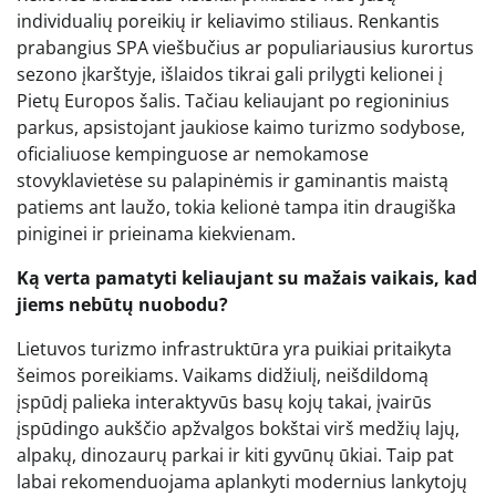
individualių poreikių ir keliavimo stiliaus. Renkantis
prabangius SPA viešbučius ar populiariausius kurortus
sezono įkarštyje, išlaidos tikrai gali prilygti kelionei į
Pietų Europos šalis. Tačiau keliaujant po regioninius
parkus, apsistojant jaukiose kaimo turizmo sodybose,
oficialiuose kempinguose ar nemokamose
stovyklavietėse su palapinėmis ir gaminantis maistą
patiems ant laužo, tokia kelionė tampa itin draugiška
piniginei ir prieinama kiekvienam.
Ką verta pamatyti keliaujant su mažais vaikais, kad
jiems nebūtų nuobodu?
Lietuvos turizmo infrastruktūra yra puikiai pritaikyta
šeimos poreikiams. Vaikams didžiulį, neišdildomą
įspūdį palieka interaktyvūs basų kojų takai, įvairūs
įspūdingo aukščio apžvalgos bokštai virš medžių lajų,
alpakų, dinozaurų parkai ir kiti gyvūnų ūkiai. Taip pat
labai rekomenduojama aplankyti modernius lankytojų