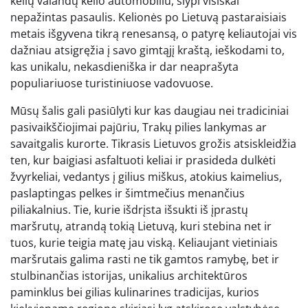
kelių valandų kelio automobiliu, slypi visiškai
nepažintas pasaulis. Kelionės po Lietuvą pastaraisiais
metais išgyvena tikrą renesansą, o patyrę keliautojai vis
dažniau atsigręžia į savo gimtąjį kraštą, ieškodami to,
kas unikalu, nekasdieniška ir dar neaprašyta
populiariuose turistiniuose vadovuose.
Mūsų šalis gali pasiūlyti kur kas daugiau nei tradiciniai
pasivaikščiojimai pajūriu, Trakų pilies lankymas ar
savaitgalis kurorte. Tikrasis Lietuvos grožis atsiskleidžia
ten, kur baigiasi asfaltuoti keliai ir prasideda dulkėti
žvyrkeliai, vedantys į gilius miškus, atokius kaimelius,
paslaptingas pelkes ir šimtmečius menančius
piliakalnius. Tie, kurie išdrįsta išsukti iš įprastų
maršrutų, atrandą tokią Lietuvą, kuri stebina net ir
tuos, kurie teigia matę jau viską. Keliaujant vietiniais
maršrutais galima rasti ne tik gamtos ramybę, bet ir
stulbinančias istorijas, unikalius architektūros
paminklus bei gilias kulinarines tradicijas, kurios