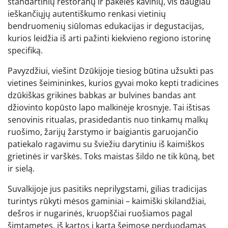
standartinių restoranų ir pakelės kavinių, vis daugiau
ieškančiųjų autentiškumo renkasi vietinių
bendruomenių siūlomas edukacijas ir degustacijas,
kurios leidžia iš arti pažinti kiekvieno regiono istorinę
specifiką.
Pavyzdžiui, viešint Dzūkijoje tiesiog būtina užsukti pas
vietines šeimininkes, kurios gyvai moko kepti tradicines
dzūkiškas grikines babkas ar bulvines bandas ant
džiovinto kopūsto lapo malkinėje krosnyje. Tai ištisas
senovinis ritualas, prasidedantis nuo tinkamų malkų
ruošimo, žarijų žarstymo ir baigiantis garuojančio
patiekalo ragavimu su šviežiu darytiniu iš kaimiškos
grietinės ir varškės. Toks maistas šildo ne tik kūną, bet
ir sielą.
Suvalkijoje jus pasitiks neprilygstami, gilias tradicijas
turintys rūkyti mėsos gaminiai – kaimiški skilandžiai,
dešros ir nugarinės, kruopščiai ruošiamos pagal
šimtametes, iš kartos į kartą šeimose perduodamas