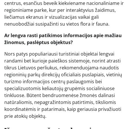
centrus, esančius beveik kiekviename nacionaliniame ir
regioniniame parke, kur per interaktyvius žaidimus,
liečiamus ekranus ir vizualizacijas vaikai gali
nenuobodžiai susipažinti su vietos flora ir fauna.
Ar lengva rasti patikimos informacijos apie mažiau
žinomus, paslėptus objektus?
Nors patys populiariausi turistiniai objektai lengvai
randami bet kurioje paieškos sistemoje, norint atrasti
tikrus Lietuvos perliukus, rekomenduojama naudotis
regioninių parkų direkcijų oficialiais puslapiais, vietinių
turizmo informacijos centrų paslaugomis bei
specializuotomis keliautojų grupėmis socialiniuose
tinkluose. Būtent bendruomenėse žmonės dalinasi
natūraliomis, nepagražintomis patirtimis, tiksliomis
koordinatėmis ir patarimais, kaip geriausia privažiuoti
prie atokių objektų.