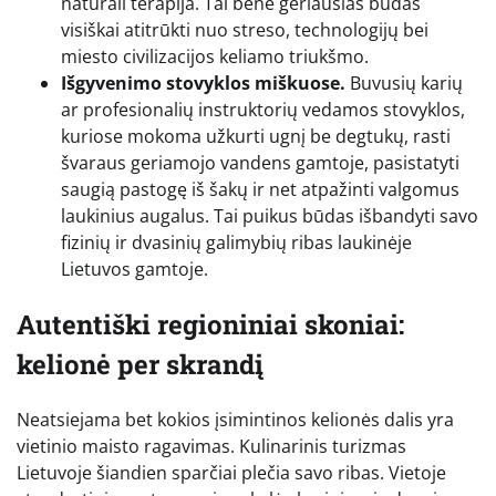
natūrali terapija. Tai bene geriausias būdas
visiškai atitrūkti nuo streso, technologijų bei
miesto civilizacijos keliamo triukšmo.
Išgyvenimo stovyklos miškuose.
Buvusių karių
ar profesionalių instruktorių vedamos stovyklos,
kuriose mokoma užkurti ugnį be degtukų, rasti
švaraus geriamojo vandens gamtoje, pasistatyti
saugią pastogę iš šakų ir net atpažinti valgomus
laukinius augalus. Tai puikus būdas išbandyti savo
fizinių ir dvasinių galimybių ribas laukinėje
Lietuvos gamtoje.
Autentiški regioniniai skoniai:
kelionė per skrandį
Neatsiejama bet kokios įsimintinos kelionės dalis yra
vietinio maisto ragavimas. Kulinarinis turizmas
Lietuvoje šiandien sparčiai plečia savo ribas. Vietoje