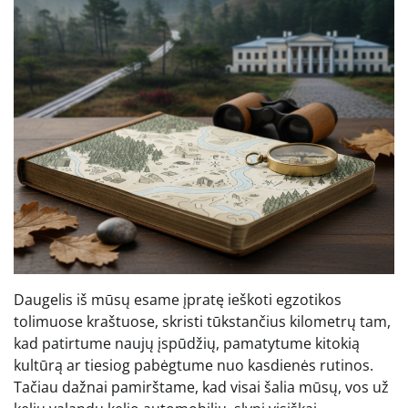
Daugelis iš mūsų esame įpratę ieškoti egzotikos
tolimuose kraštuose, skristi tūkstančius kilometrų tam,
kad patirtume naujų įspūdžių, pamatytume kitokią
kultūrą ar tiesiog pabėgtume nuo kasdienės rutinos.
Tačiau dažnai pamirštame, kad visai šalia mūsų, vos už