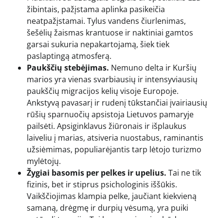
žibintais, pažįstama aplinka pasikeičia
neatpažįstamai. Tylus vandens čiurlenimas,
šešėlių žaismas krantuose ir naktiniai gamtos
garsai sukuria nepakartojamą, šiek tiek
paslaptingą atmosferą.
Paukščių stebėjimas.
Nemuno delta ir Kuršių
marios yra vienas svarbiausių ir intensyviausių
paukščių migracijos kelių visoje Europoje.
Ankstyvą pavasarį ir rudenį tūkstančiai įvairiausių
rūšių sparnuočių apsistoja Lietuvos pamaryje
pailsėti. Apsiginklavus žiūronais ir išplaukus
laiveliu į marias, atsiveria nuostabus, raminantis
užsiėmimas, populiarėjantis tarp lėtojo turizmo
mylėtojų.
Žygiai basomis per pelkes ir upelius.
Tai ne tik
fizinis, bet ir stiprus psichologinis iššūkis.
Vaikščiojimas klampia pelke, jaučiant kiekvieną
samaną, drėgmę ir durpių vėsumą, yra puiki