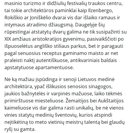
masinio turizmo ir didžiulių festivalių traukos centru,
tai tokie architektūros paminklai kaip Ilzenbergo,
Rokiškio ar Joniškėlio dvarai vis dar išlaiko ramaus ir
intymaus atradimo džiaugsmą. Daugelyje šių
rūpestingai atstatytų dvarų galima ne tik susipažinti su
XIX amžiaus aristokratijos gyvenimu, pasivaikščioti po
išpuoselėtus angliško stiliaus parkus, bet ir paragauti
pagal senuosius receptus gaminamo maisto ar net
praleisti naktį autentiškuose, antikvariniais baldais
apstatytuose apartamentuose.
Ne ką mažiau įspūdinga ir senoji Lietuvos medinė
architektūra, ypač išlikusios senosios sinagogos,
jaukios bažnytėlės ir varpinės mažuose, laiko tėkmės
primirštuose miesteliuose. Žemaitijos bei Aukštaitijos
kaimeliuose vis dar galima rasti unikalių, be nė vienos
vinies statytų medinių šventovių, kurios atspindi
neįtikėtiną to meto vietinių meistrų talentą bei glaudų
ryšį su gamta.