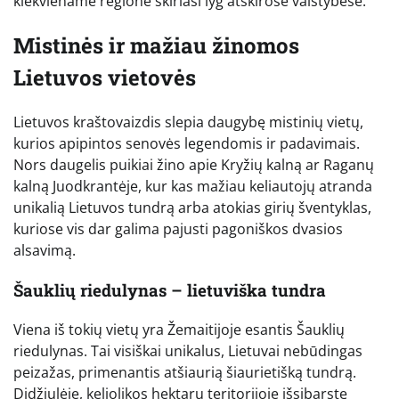
kiekviename regione skiriasi lyg atskirose valstybėse.
Mistinės ir mažiau žinomos
Lietuvos vietovės
Lietuvos kraštovaizdis slepia daugybę mistinių vietų,
kurios apipintos senovės legendomis ir padavimais.
Nors daugelis puikiai žino apie Kryžių kalną ar Raganų
kalną Juodkrantėje, kur kas mažiau keliautojų atranda
unikalią Lietuvos tundrą arba atokias girių šventyklas,
kuriose vis dar galima pajusti pagoniškos dvasios
alsavimą.
Šauklių riedulynas – lietuviška tundra
Viena iš tokių vietų yra Žemaitijoje esantis Šauklių
riedulynas. Tai visiškai unikalus, Lietuvai nebūdingas
peizažas, primenantis atšiaurią šiaurietišką tundrą.
Didžiulėje, keliolikos hektarų teritorijoje išsibarstę