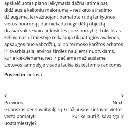
apskaičiuotas plano laikymasis dažnai atima patį
didžiausią kelionių malonumą – netikėto atradimo
džiaugsmą. Jei važiuojant pamatote rudą lankytinos
vietos nuorodą į dar niekada negirdėtą objektą –
drąsiai sukite vairą ir leiskitės į nežinomybę. Toks lėtas
keliavimas užmiestyje reikalauja tik patogios avalynės,
apsaugos nuo vabzdžių, pilno termoso karštos arbatos
ir, svarbiausia, atviros širdies naujiems nuotykiams,
kurie kiekviename, net ir pačiame mažiausiame
Lietuvos kampelyje visada laukia išskėstomis rankomis.
Posted in
Lietuva
Navigacija
Previous:
Next:
tarp
Gdanskas per savaitgalį: ką
Gražiausios Lietuvos vietos:
įrašų
verta pamatyti
kur keliauti šį savaitgalį?
uostamiestyje?