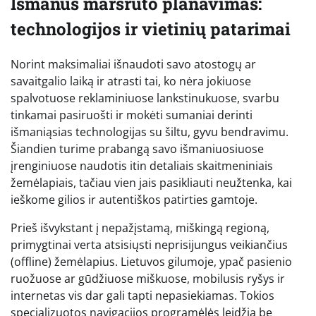
Išmanus maršruto planavimas:
technologijos ir vietinių patarimai
Norint maksimaliai išnaudoti savo atostogų ar
savaitgalio laiką ir atrasti tai, ko nėra jokiuose
spalvotuose reklaminiuose lankstinukuose, svarbu
tinkamai pasiruošti ir mokėti sumaniai derinti
išmaniąsias technologijas su šiltu, gyvu bendravimu.
Šiandien turime prabangą savo išmaniuosiuose
įrenginiuose naudotis itin detaliais skaitmeniniais
žemėlapiais, tačiau vien jais pasikliauti neužtenka, kai
ieškome gilios ir autentiškos patirties gamtoje.
Prieš išvykstant į nepažįstamą, miškingą regioną,
primygtinai verta atsisiųsti neprisijungus veikiančius
(offline) žemėlapius. Lietuvos gilumoje, ypač pasienio
ruožuose ar gūdžiuose miškuose, mobilusis ryšys ir
internetas vis dar gali tapti nepasiekiamas. Tokios
specializuotos navigacijos programėlės leidžia be