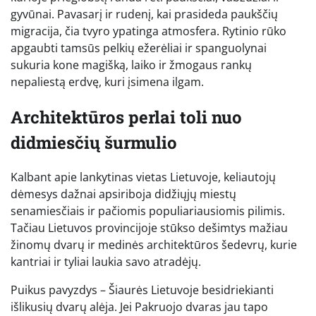
gyvūnai. Pavasarį ir rudenį, kai prasideda paukščių
migracija, čia tvyro ypatinga atmosfera. Rytinio rūko
apgaubti tamsūs pelkių ežerėliai ir spanguolynai
sukuria kone magišką, laiko ir žmogaus rankų
nepaliestą erdvę, kuri įsimena ilgam.
Architektūros perlai toli nuo
didmiesčių šurmulio
Kalbant apie lankytinas vietas Lietuvoje, keliautojų
dėmesys dažnai apsiriboja didžiųjų miestų
senamiesčiais ir pačiomis populiariausiomis pilimis.
Tačiau Lietuvos provincijoje stūkso dešimtys mažiau
žinomų dvarų ir medinės architektūros šedevrų, kurie
kantriai ir tyliai laukia savo atradėjų.
Puikus pavyzdys – Šiaurės Lietuvoje besidriekianti
išlikusių dvarų alėja. Jei Pakruojo dvaras jau tapo