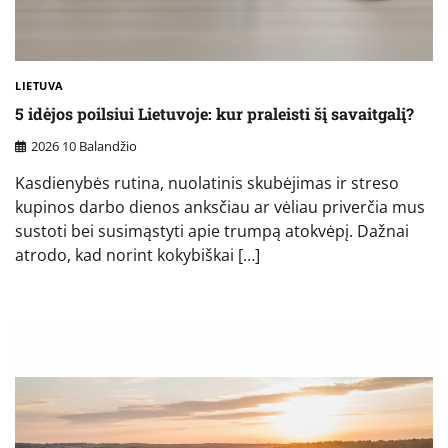
LIETUVA
5 idėjos poilsiui Lietuvoje: kur praleisti šį savaitgalį?
2026 10 Balandžio
Kasdienybės rutina, nuolatinis skubėjimas ir streso
kupinos darbo dienos anksčiau ar vėliau priverčia mus
sustoti bei susimąstyti apie trumpą atokvėpį. Dažnai
atrodo, kad norint kokybiškai […]