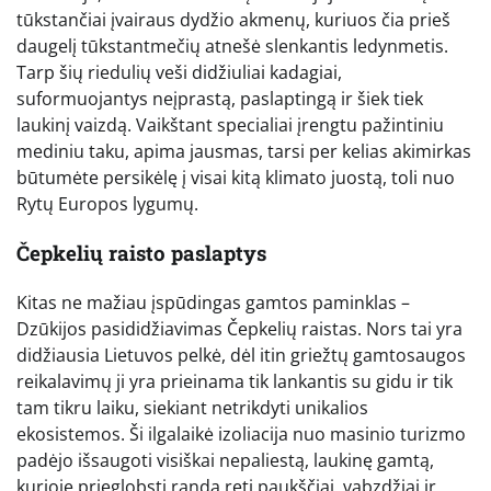
tūkstančiai įvairaus dydžio akmenų, kuriuos čia prieš
daugelį tūkstantmečių atnešė slenkantis ledynmetis.
Tarp šių riedulių veši didžiuliai kadagiai,
suformuojantys neįprastą, paslaptingą ir šiek tiek
laukinį vaizdą. Vaikštant specialiai įrengtu pažintiniu
mediniu taku, apima jausmas, tarsi per kelias akimirkas
būtumėte persikėlę į visai kitą klimato juostą, toli nuo
Rytų Europos lygumų.
Čepkelių raisto paslaptys
Kitas ne mažiau įspūdingas gamtos paminklas –
Dzūkijos pasididžiavimas Čepkelių raistas. Nors tai yra
didžiausia Lietuvos pelkė, dėl itin griežtų gamtosaugos
reikalavimų ji yra prieinama tik lankantis su gidu ir tik
tam tikru laiku, siekiant netrikdyti unikalios
ekosistemos. Ši ilgalaikė izoliacija nuo masinio turizmo
padėjo išsaugoti visiškai nepaliestą, laukinę gamtą,
kurioje prieglobstį randa reti paukščiai, vabzdžiai ir