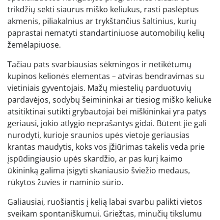
trikdžių sekti siaurus miško keliukus, rasti paslėptus
akmenis, piliakalnius ar trykštančius šaltinius, kurių
paprastai nematyti standartiniuose automobilių kelių
žemėlapiuose.
Tačiau pats svarbiausias sėkmingos ir netikėtumų
kupinos kelionės elementas – atviras bendravimas su
vietiniais gyventojais. Mažų miestelių parduotuvių
pardavėjos, sodybų šeimininkai ar tiesiog miško keliuke
atsitiktinai sutikti grybautojai bei miškininkai yra patys
geriausi, jokio atlygio neprašantys gidai. Būtent jie gali
nurodyti, kurioje sraunios upės vietoje geriausias
krantas maudytis, koks vos įžiūrimas takelis veda prie
įspūdingiausio upės skardžio, ar pas kurį kaimo
ūkininką galima įsigyti skaniausio šviežio medaus,
rūkytos žuvies ir naminio sūrio.
Galiausiai, ruošiantis į kelią labai svarbu palikti vietos
sveikam spontaniškumui. Griežtas, minučių tikslumu