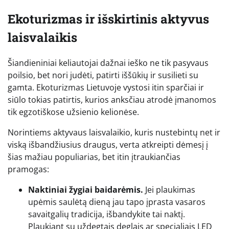
Ekoturizmas ir išskirtinis aktyvus
laisvalaikis
Šiandieniniai keliautojai dažnai ieško ne tik pasyvaus
poilsio, bet nori judėti, patirti iššūkių ir susilieti su
gamta. Ekoturizmas Lietuvoje vystosi itin sparčiai ir
siūlo tokias patirtis, kurios anksčiau atrodė įmanomos
tik egzotiškose užsienio kelionėse.
Norintiems aktyvaus laisvalaikio, kuris nustebintų net ir
viską išbandžiusius draugus, verta atkreipti dėmesį į
šias mažiau populiarias, bet itin įtraukiančias
pramogas:
Naktiniai žygiai baidarėmis.
Jei plaukimas
upėmis saulėtą dieną jau tapo įprasta vasaros
savaitgalių tradicija, išbandykite tai naktį.
Plaukiant su uždegtais deglais ar specialiais LED