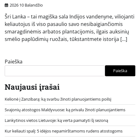
2026 10 Balandžio
Šri Lanka – tai magiška sala Indijos vandenyne, viliojanti
keliautojus iš viso pasaulio savo nesibaigiančiomis
smaragdinėmis arbatos plantacijomis, ilgais auksinių
smėlio paplūdimių ruožais, tūkstantmete istorija […]
Paieška
Paieška
Naujausi įrašai
Kelionė į Zanzibarą: ką svarbu žinoti planuojantiems poilsį
Svajonių atostogos Maldyvuose: ką privalu žinoti planuojantiems
Lankytinos vietos Lietuvoje: ką verta pamatyti šį sezoną
Kur keliauti spalį: 5 idėjos nepamirštamoms rudens atostogoms