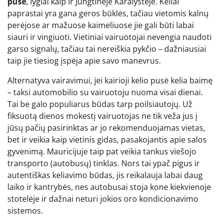
puse
, lygiai kaip ir Jungtinėje Karalystėje. Keliai
paprastai yra gana geros būklės, tačiau vietomis kalnų
perėjose ar mažuose kaimeliuose jie gali būti labai
siauri ir vingiuoti. Vietiniai vairuotojai nevengia naudoti
garso signalų, tačiau tai nereiškia pykčio – dažniausiai
taip jie tiesiog įspėja apie savo manevrus.
Alternatyva vairavimui, jei kairioji kelio pusė kelia baimę
– taksi automobilio su vairuotoju nuoma visai dienai.
Tai be galo populiarus būdas tarp poilsiautojų. Už
fiksuotą dienos mokestį vairuotojas ne tik veža jus į
jūsų pačių pasirinktas ar jo rekomenduojamas vietas,
bet ir veikia kaip vietinis gidas, pasakojantis apie salos
gyvenimą. Mauricijuje taip pat veikia tankus viešojo
transporto (autobusų) tinklas. Nors tai ypač pigus ir
autentiškas keliavimo būdas, jis reikalauja labai daug
laiko ir kantrybės, nes autobusai stoja kone kiekvienoje
stotelėje ir dažnai neturi jokios oro kondicionavimo
sistemos.