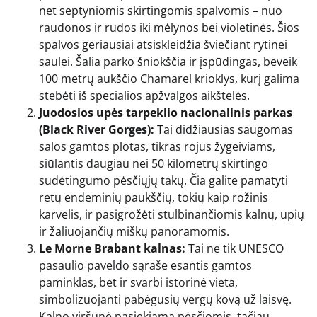
net septyniomis skirtingomis spalvomis – nuo
raudonos ir rudos iki mėlynos bei violetinės. Šios
spalvos geriausiai atsiskleidžia šviečiant rytinei
saulei. Šalia parko šniokščia ir įspūdingas, beveik
100 metrų aukščio Chamarel krioklys, kurį galima
stebėti iš specialios apžvalgos aikštelės.
Juodosios upės tarpeklio nacionalinis parkas
(Black River Gorges):
Tai didžiausias saugomas
salos gamtos plotas, tikras rojus žygeiviams,
siūlantis daugiau nei 50 kilometrų skirtingo
sudėtingumo pėsčiųjų takų. Čia galite pamatyti
retų endeminių paukščių, tokių kaip rožinis
karvelis, ir pasigrožėti stulbinančiomis kalnų, upių
ir žaliuojančių miškų panoramomis.
Le Morne Brabant kalnas:
Tai ne tik UNESCO
pasaulio paveldo sąraše esantis gamtos
paminklas, bet ir svarbi istorinė vieta,
simbolizuojanti pabėgusių vergų kovą už laisvę.
Kalno viršūnė pasiekiama pėsčiomis, tačiau