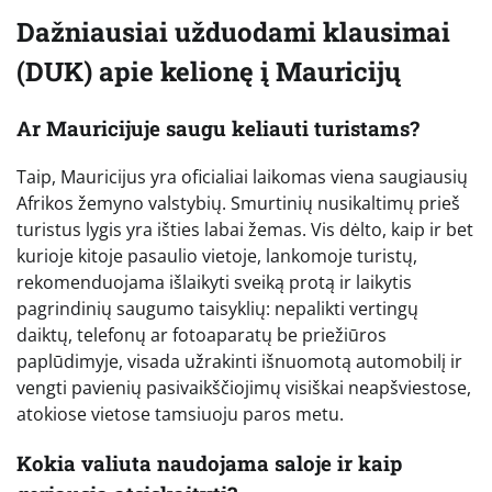
Dažniausiai užduodami klausimai
(DUK) apie kelionę į Mauricijų
Ar Mauricijuje saugu keliauti turistams?
Taip, Mauricijus yra oficialiai laikomas viena saugiausių
Afrikos žemyno valstybių. Smurtinių nusikaltimų prieš
turistus lygis yra išties labai žemas. Vis dėlto, kaip ir bet
kurioje kitoje pasaulio vietoje, lankomoje turistų,
rekomenduojama išlaikyti sveiką protą ir laikytis
pagrindinių saugumo taisyklių: nepalikti vertingų
daiktų, telefonų ar fotoaparatų be priežiūros
paplūdimyje, visada užrakinti išnuomotą automobilį ir
vengti pavienių pasivaikščiojimų visiškai neapšviestose,
atokiose vietose tamsiuoju paros metu.
Kokia valiuta naudojama saloje ir kaip