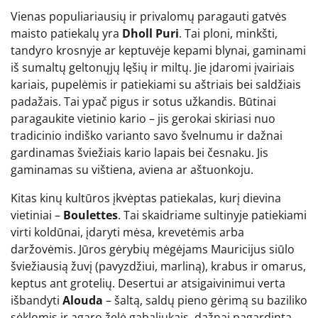
Vienas populiariausių ir privalomų paragauti gatvės
maisto patiekalų yra
Dholl Puri
. Tai ploni, minkšti,
tandyro krosnyje ar keptuvėje kepami blynai, gaminami
iš sumaltų geltonųjų lęšių ir miltų. Jie įdaromi įvairiais
kariais, pupelėmis ir patiekiami su aštriais bei saldžiais
padažais. Tai ypač pigus ir sotus užkandis. Būtinai
paragaukite vietinio kario – jis gerokai skiriasi nuo
tradicinio indiško varianto savo švelnumu ir dažnai
gardinamas šviežiais kario lapais bei česnaku. Jis
gaminamas su vištiena, aviena ar aštuonkoju.
Kitas kinų kultūros įkvėptas patiekalas, kurį dievina
vietiniai –
Boulettes
. Tai skaidriame sultinyje patiekiami
virti koldūnai, įdaryti mėsa, krevetėmis arba
daržovėmis. Jūros gėrybių mėgėjams Mauricijus siūlo
šviežiausią žuvį (pavyzdžiui, marliną), krabus ir omarus,
keptus ant grotelių. Desertui ar atsigaivinimui verta
išbandyti
Alouda
– šaltą, saldų pieno gėrimą su baziliko
sėklomis ir agaro želė gabaliukais, dažnai pagardintą