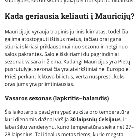
subtilybes, sezoniškumo įtaką bei transporto niuansus.
Kada geriausia keliauti į Mauricijų?
Mauricijuje vyrauja tropinis jūrinis klimatas, todėl čia
galima atostogauti ištisus metus, tačiau orai gana
stipriai skiriasi priklausomai nuo sezono ir netgi nuo
salos pakrantės. Saloje išskiriami du pagrindiniai
sezonai: vasara ir žiema. Kadangi Mauricijus yra Pietų
pusrutulyje, sezonai čia yra atvirkštiniai nei Europoje.
Prieš perkant lėktuvo bilietus, verta nuspręsti, koks
oras jums yra priimtiniausias.
Vasaros sezonas (lapkritis–balandis)
Šis laikotarpis pasižymi ypač aukšta oro temperatūra,
kuri dienomis dažnai viršija
30 laipsnių Celsijaus
, ir
labai šiltu vandenynu, kurio temperatūra siekia net 27–
28 laipsnius. Tai idealus metas tiems, kurie mėgsta