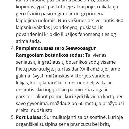
kopimas, ypač paskutinėje atkarpoje, reikalauja
gero fizinio pasirengimo ir netgi primena
laipiojimą uolomis. Nuo viršūnės atsiveriantis 360
laipsnių vaizdas į vandenyną, pusiasalį ir
povandeninį krioklio iliuzijos fenomeną tiesiog
atima žadą.
Pamplemousses sero Seewoosagur
Ramgoolam botanikos sodas:
Tai vienas
seniausių ir gražiausių botanikos sodų visame
Pietų pusrutulyje, įkurtas dar XVIII amžiuje. Jame
galima išvysti milžiniškas Viktorijos vandens
lelijas, kurių lapai išlaiko net nedidelį vaiką, ir
dešimtis skirtingų rūšių palmių. Čia auga ir
garsioji Talipot palmė, kuri žydi tik vieną kartą per
savo gyvenimą, maždaug po 60 metų, o pražydusi
greitai nudžiūsta.
Port Luisas:
Šurmuliuojanti salos sostinė, kurioje
organiškai susipina sena prancūzų bei britų