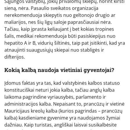
Sąjungos valstybių, jokių privalomų skiepų, norint kirsti
sieną, nėra. Pasaulio sveikatos organizacija
nerekomenduoja skiepytis nuo geltonojo drugio ar
maliarijos, nes šių ligų saloje paprasčiausiai nėra.
Tačiau, kaip įprasta keliaujant į bet kokias tropines
šalis, medikai rekomenduoja būti pasiskiepijus nuo
hepatito A ir B, vidurių šiltinės, taip pat įsitikinti, kad yra
atnaujinti suaugusiųjų skiepai nuo stabligės ir
difterijos.
Kokią kalbą naudoja vietiniai gyventojai?
Įdomus faktas yra tas, kad valstybinės kalbos statuso
konstituciškai neturi jokia kalba, tačiau anglų kalba
laikoma pagrindine vyriausybės, parlamento ir
administracijos kalba. Nepaisant to, prancūzų ir vietinė
Mauricijaus kreolų kalba (kurios pagrindas – prancūzų
kalba) kasdieniame gyvenime yra naudojamos žymiai
dažniau. Kaip turistas, angliškai laisvai susikalbėsite