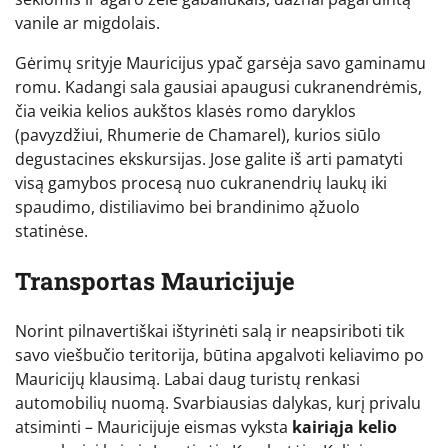
vanile ar migdolais.
Gėrimų srityje Mauricijus ypač garsėja savo gaminamu
romu. Kadangi sala gausiai apaugusi cukranendrėmis,
čia veikia kelios aukštos klasės romo daryklos
(pavyzdžiui, Rhumerie de Chamarel), kurios siūlo
degustacines ekskursijas. Jose galite iš arti pamatyti
visą gamybos procesą nuo cukranendrių laukų iki
spaudimo, distiliavimo bei brandinimo ąžuolo
statinėse.
Transportas Mauricijuje
Norint pilnavertiškai ištyrinėti salą ir neapsiriboti tik
savo viešbučio teritorija, būtina apgalvoti keliavimo po
Mauricijų klausimą. Labai daug turistų renkasi
automobilių nuomą. Svarbiausias dalykas, kurį privalu
atsiminti – Mauricijuje eismas vyksta
kairiąja kelio