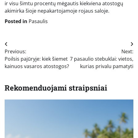
ir visu šimtu procentų mėgautis kiekviena atostogų
akimirka šioje nepakartojamoje rojaus saloje.
Posted in
Pasaulis
Navigacija
Previous:
Next:
tarp
Poilsis pajūryje: kiek šiemet
7 pasaulio stebuklai: vietos,
įrašų
kainuos vasaros atostogos?
kurias privalu pamatyti
Rekomenduojami straipsniai