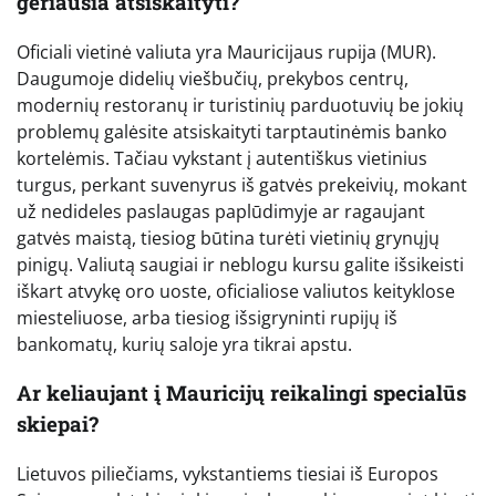
geriausia atsiskaityti?
Oficiali vietinė valiuta yra Mauricijaus rupija (MUR).
Daugumoje didelių viešbučių, prekybos centrų,
modernių restoranų ir turistinių parduotuvių be jokių
problemų galėsite atsiskaityti tarptautinėmis banko
kortelėmis. Tačiau vykstant į autentiškus vietinius
turgus, perkant suvenyrus iš gatvės prekeivių, mokant
už nedideles paslaugas paplūdimyje ar ragaujant
gatvės maistą, tiesiog būtina turėti vietinių grynųjų
pinigų. Valiutą saugiai ir neblogu kursu galite išsikeisti
iškart atvykę oro uoste, oficialiose valiutos keityklose
miesteliuose, arba tiesiog išsigryninti rupijų iš
bankomatų, kurių saloje yra tikrai apstu.
Ar keliaujant į Mauricijų reikalingi specialūs
skiepai?
Lietuvos piliečiams, vykstantiems tiesiai iš Europos