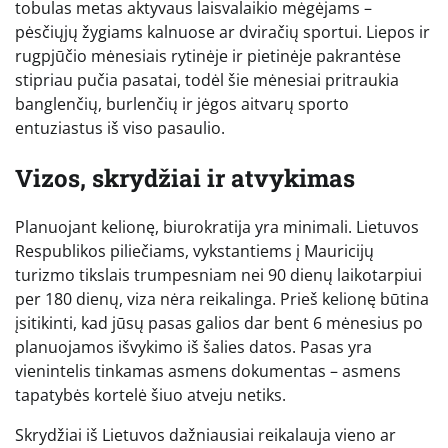
tobulas metas aktyvaus laisvalaikio mėgėjams –
pėsčiųjų žygiams kalnuose ar dviračių sportui. Liepos ir
rugpjūčio mėnesiais rytinėje ir pietinėje pakrantėse
stipriau pučia pasatai, todėl šie mėnesiai pritraukia
banglenčių, burlenčių ir jėgos aitvarų sporto
entuziastus iš viso pasaulio.
Vizos, skrydžiai ir atvykimas
Planuojant kelionę, biurokratija yra minimali. Lietuvos
Respublikos piliečiams, vykstantiems į Mauricijų
turizmo tikslais trumpesniam nei 90 dienų laikotarpiui
per 180 dienų, viza nėra reikalinga. Prieš kelionę būtina
įsitikinti, kad jūsų pasas galios dar bent 6 mėnesius po
planuojamos išvykimo iš šalies datos. Pasas yra
vienintelis tinkamas asmens dokumentas – asmens
tapatybės kortelė šiuo atveju netiks.
Skrydžiai iš Lietuvos dažniausiai reikalauja vieno ar