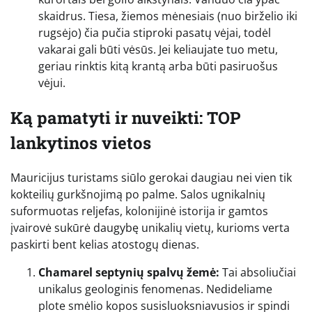
skaidrus. Tiesa, žiemos mėnesiais (nuo birželio iki
rugsėjo) čia pučia stiproki pasatų vėjai, todėl
vakarai gali būti vėsūs. Jei keliaujate tuo metu,
geriau rinktis kitą krantą arba būti pasiruošus
vėjui.
Ką pamatyti ir nuveikti: TOP
lankytinos vietos
Mauricijus turistams siūlo gerokai daugiau nei vien tik
kokteilių gurkšnojimą po palme. Salos ugnikalnių
suformuotas reljefas, kolonijinė istorija ir gamtos
įvairovė sukūrė daugybę unikalių vietų, kurioms verta
paskirti bent kelias atostogų dienas.
Chamarel septynių spalvų žemė:
Tai absoliučiai
unikalus geologinis fenomenas. Nedideliame
plote smėlio kopos susisluoksniavusios ir spindi