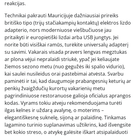
reakcijas.
Technikai pakrauti Mauricijuje dažniausiai prireiks
britiško tipo (trijų stačiakampių kontaktų) elektros lizdo
adapterio, nors moderniuose viešbučiuose jau
pritaikyti ir europietiški lizdai arba USB jungtys. Jei
norite būti visiškai ramūs, turėkite universalų adapterį
su savimi. Vakarais visada pravers lengvas megztukas
ar plona vėjui nepralaidi striukė, ypač jei keliaujate
žiemos sezono metu (nuo gegužės iki spalio vidurio),
kai saulei nusileidus orai pastebimai atvėsta. Svarbu
paminėti ir tai, kad daugumoje prabangesnių keturių ar
penkių žvaigždučių kurortų vakarienių metu
pagrindiniuose restoranuose galioja oficialus aprangos
kodas. Vyrams tokiu atveju rekomenduojama turėti
ilgas kelnes ir uždarą avalynę, o moterims –
elegantiškesnę suknelę, sijoną ar palaidinę. Tinkamas
lagamino turinio suplanavimas užtikrins, kad išvengsite
bet kokio streso, o atvykę galėsite iškart atsipalaiduoti