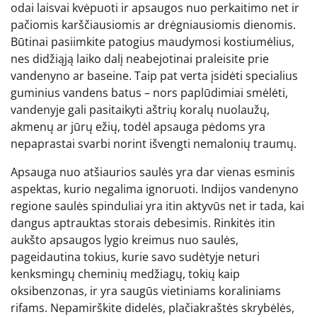
odai laisvai kvėpuoti ir apsaugos nuo perkaitimo net ir
pačiomis karščiausiomis ar drėgniausiomis dienomis.
Būtinai pasiimkite patogius maudymosi kostiumėlius,
nes didžiąją laiko dalį neabejotinai praleisite prie
vandenyno ar baseine. Taip pat verta įsidėti specialius
guminius vandens batus – nors paplūdimiai smėlėti,
vandenyje gali pasitaikyti aštrių koralų nuolaužų,
akmenų ar jūrų ežių, todėl apsauga pėdoms yra
nepaprastai svarbi norint išvengti nemalonių traumų.
Apsauga nuo atšiaurios saulės yra dar vienas esminis
aspektas, kurio negalima ignoruoti. Indijos vandenyno
regione saulės spinduliai yra itin aktyvūs net ir tada, kai
dangus aptrauktas storais debesimis. Rinkitės itin
aukšto apsaugos lygio kreimus nuo saulės,
pageidautina tokius, kurie savo sudėtyje neturi
kenksmingų cheminių medžiagų, tokių kaip
oksibenzonas, ir yra saugūs vietiniams koraliniams
rifams. Nepamirškite didelės, plačiakraštės skrybėlės,