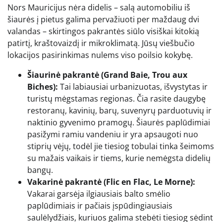
Nors Mauricijus nėra didelis – salą automobiliu iš
šiaurės į pietus galima pervažiuoti per maždaug dvi
valandas – skirtingos pakrantės siūlo visiškai kitokią
patirtį, kraštovaizdį ir mikroklimatą. Jūsų viešbučio
lokacijos pasirinkimas nulems viso poilsio kokybę.
Šiaurinė pakrantė (Grand Baie, Trou aux
Biches):
Tai labiausiai urbanizuotas, išvystytas ir
turistų mėgstamas regionas. Čia rasite daugybę
restoranų, kavinių, barų, suvenyrų parduotuvių ir
naktinio gyvenimo pramogų. Šiaurės paplūdimiai
pasižymi ramiu vandeniu ir yra apsaugoti nuo
stiprių vėjų, todėl jie tiesiog tobulai tinka šeimoms
su mažais vaikais ir tiems, kurie nemėgsta didelių
bangų.
Vakarinė pakrantė (Flic en Flac, Le Morne):
Vakarai garsėja ilgiausiais balto smėlio
paplūdimiais ir pačiais įspūdingiausiais
saulėlydžiais, kuriuos galima stebėti tiesiog sėdint