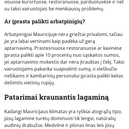
visuose kurortuose, restoranuose, parduotuvėse ir net
su taksi vairuotojais be menkiausių problemų.
Ar įprasta palikti arbatpinigių?
Arbatpinigiai Mauricijuje nėra griežtai privalomi, tačiau
jie yra labai vertinami kaip padėka už gerą
aptarnavimą. Prastesniuose restoranuose ar kavinėse
įprasta palikti apie 10 procentų nuo sąskaitos sumos,
jei aptarnavimo mokestis dar nėra įtrauktas į čekį. Taksi
vairuotojams pakanka suapvalinti sumą, o viešbučio
nešikams ir kambarinių personalui įprasta palikti kelias
dešimtis vietinių rupijų.
Patarimai kraunantis lagaminą
Kadangi Mauricijaus klimatas yra ryškiai atogrąžų tipo,
jūsų lagamine turėtų dominuoti tik lengvi, natūralių
audinių drabužiai. Medvilnė ir plonas linas leis jūsų