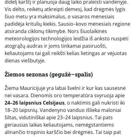
didelį karštį ir planuoja daug laiko praleisti vandenyje.
Vis dėlto, reikėtų atkreipti dėmesį, kad drėgmės lygis
šiuo metu yra maksimalus, o vasaros mėnesiais
padidėja kritulių kiekis. Sausio–kovo mėnesiais regione
atsiranda ciklonų tikimybė. Nors šiuolaikinės
meteorologijos technologijos leidžia iš anksto nuspėti
atogrąžų audras ir joms tinkamai pasiruošti,
keliautojams tai gali reikšti kelias lietingas ar vėjuotas
dienas viešbutyje.
Žiemos sezonas (gegužė–spalis)
Žiema Mauricijuje yra labai švelni ir kur kas sausesnė
nei vasara. Dienomis oro temperatūra svyruoja apie
24–26 laipsnius Celsijaus
, o naktimis gali nukristi iki
18–20 laipsnių. Vandenyno vanduo išlieka maloniai
šiltas, vidutiniškai apie 23–24 laipsnius. Tai pats
geriausias laikas keliautojams, nemėgstantiems
alinančio tropinio karščio bei drėgmės. Tai taip pat