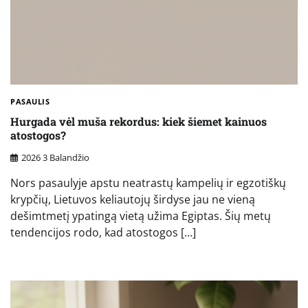
PASAULIS
Hurgada vėl muša rekordus: kiek šiemet kainuos
atostogos?
2026 3 Balandžio
Nors pasaulyje apstu neatrastų kampelių ir egzotiškų
krypčių, Lietuvos keliautojų širdyse jau ne vieną
dešimtmetį ypatingą vietą užima Egiptas. Šių metų
tendencijos rodo, kad atostogos […]