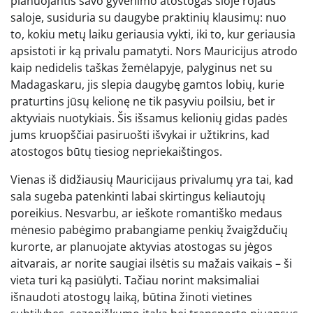
planuojantis savo gyvenimo atostogas šioje rojaus
saloje, susiduria su daugybe praktinių klausimų: nuo
to, kokiu metų laiku geriausia vykti, iki to, kur geriausia
apsistoti ir ką privalu pamatyti. Nors Mauricijus atrodo
kaip nedidelis taškas žemėlapyje, palyginus net su
Madagaskaru, jis slepia daugybę gamtos lobių, kurie
praturtins jūsų kelionę ne tik pasyviu poilsiu, bet ir
aktyviais nuotykiais. Šis išsamus kelionių gidas padės
jums kruopščiai pasiruošti išvykai ir užtikrins, kad
atostogos būtų tiesiog nepriekaištingos.
Vienas iš didžiausių Mauricijaus privalumų yra tai, kad
sala sugeba patenkinti labai skirtingus keliautojų
poreikius. Nesvarbu, ar ieškote romantiško medaus
mėnesio pabėgimo prabangiame penkių žvaigždučių
kurorte, ar planuojate aktyvias atostogas su jėgos
aitvarais, ar norite saugiai ilsėtis su mažais vaikais – ši
vieta turi ką pasiūlyti. Tačiau norint maksimaliai
išnaudoti atostogų laiką, būtina žinoti vietines