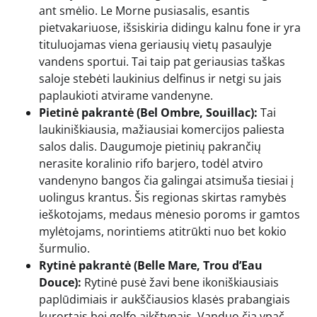
ant smėlio. Le Morne pusiasalis, esantis
pietvakariuose, išsiskiria didingu kalnu fone ir yra
tituluojamas viena geriausių vietų pasaulyje
vandens sportui. Tai taip pat geriausias taškas
saloje stebėti laukinius delfinus ir netgi su jais
paplaukioti atvirame vandenyne.
Pietinė pakrantė (Bel Ombre, Souillac):
Tai
laukiniškiausia, mažiausiai komercijos paliesta
salos dalis. Daugumoje pietinių pakrančių
nerasite koralinio rifo barjero, todėl atviro
vandenyno bangos čia galingai atsimuša tiesiai į
uolingus krantus. Šis regionas skirtas ramybės
ieškotojams, medaus mėnesio poroms ir gamtos
mylėtojams, norintiems atitrūkti nuo bet kokio
šurmulio.
Rytinė pakrantė (Belle Mare, Trou d’Eau
Douce):
Rytinė pusė žavi bene ikoniškiausiais
paplūdimiais ir aukščiausios klasės prabangiais
kurortais bei golfo aikštynais. Vanduo čia ypač