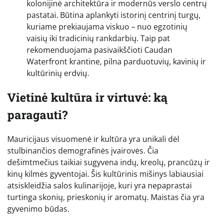
kolonijinė architektūra ir modernūs verslo centrų
pastatai. Būtina aplankyti istorinį centrinį turgų,
kuriame prekiaujama viskuo – nuo egzotinių
vaisių iki tradicinių rankdarbių. Taip pat
rekomenduojama pasivaikščioti Caudan
Waterfront krantine, pilna parduotuvių, kavinių ir
kultūrinių erdvių.
Vietinė kultūra ir virtuvė: ką
paragauti?
Mauricijaus visuomenė ir kultūra yra unikali dėl
stulbinančios demografinės įvairovės. Čia
dešimtmečius taikiai sugyvena indų, kreolų, prancūzų ir
kinų kilmės gyventojai. Šis kultūrinis mišinys labiausiai
atsiskleidžia salos kulinarijoje, kuri yra nepaprastai
turtinga skonių, prieskonių ir aromatų. Maistas čia yra
gyvenimo būdas.