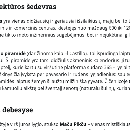
tektūros šedevras
ca
yra vienas didžiausių ir geriausiai išsilaikiusių majų bei tol
litinis ir komercinis centras, klestėjęs nuo maždaug 600 iki 12
 tik to meto inžinerinius sugebėjimus, bet ir neįtikėtinai gil
o piramidė
(dar žinoma kaip El Castillo). Tai įspūdinga laip
. Ši piramidė yra tarsi didžiulis akmeninis kalendorius. Ji tu
ptelį, kurie kartu su viršutine platforma sudaro 365 – lygiai t
kinys čia įvyksta per pavasario ir rudens lygiadienius: saulė
piramidės laiptus žemyn šliaužtų milžiniška gyvatė. Čičen Icoje 
amuoliu aikštę bei šventąjį senotą (natūralų šulinį), kuria
s debesyse
yje virš jūros lygio, stūkso
Maču Pikču
– vienas mistiškiau