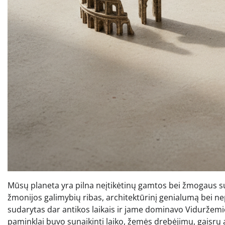
Mūsų planeta yra pilna neįtikėtinų gamtos bei žmogaus suk
žmonijos galimybių ribas, architektūrinį genialumą bei n
sudarytas dar antikos laikais ir jame dominavo Viduržemio 
paminklai buvo sunaikinti laiko, žemės drebėjimų, gaisrų ar 