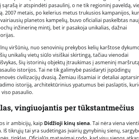
sąrašą ir atspindėti pasaulinį, o ne tik regioninį paveldą, vi
mą. 2007 metais, po kelerius metus trukusios kampanijos, kur
vairiausių planetos kampelių, buvo oficialiai paskelbtas nau
pochų inžinerinę mintį, bet ir pasakoja unikalias, dažnai
orijas.
lnų viršūnių, nuo senovinių prekybos kelių karštose dykumo
ų unikalių vietų siūlo visiškai skirtingą, tačiau vienodai
išvykas, šių istorinių objektų įtraukimas į asmeninį maršrut
asaulio istorijos. Tai ne tik galimybė pasidaryti įspūdingų
novės civilizacijų dvasią. Žemiau išsamiai ir detaliai aptars
dimo istoriją, architektūrinius ypatumus bei paslaptis, kur
 viso pasaulio.
klas, vingiuojantis per tūkstantmečius
os ir ambicijų, kaip
Didžioji kinų siena
. Tai nėra viena vienti
. Iš tikrųjų tai yra sudėtingas įvairių gynybinių sienų, sargy
 upės, tinklas. Oficialūs matavimai rodo, kad visų sienos atka