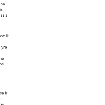
ena
ioje
jasis
se iki
ą yra
ime
ios
sa ir
bos
rpų,