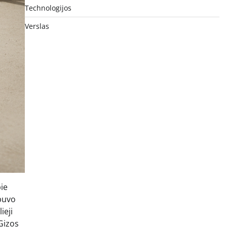
Technologijos
Verslas
ie
 buvo
ieji
 Gizos