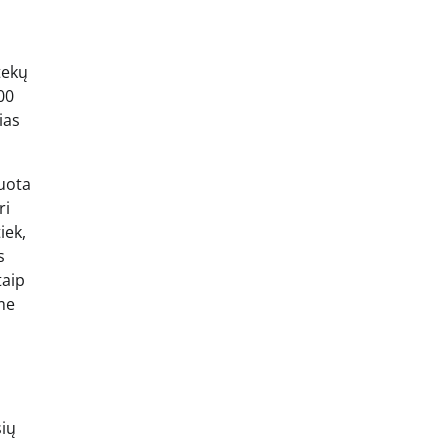
tekų
00
ias
tuota
ri
iek,
s
taip
me
sių