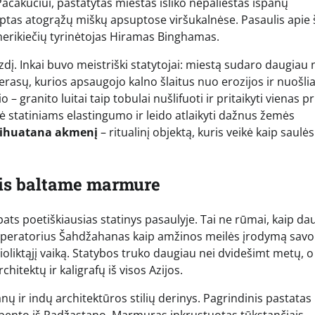
ačakučiui, pastatytas miestas išliko nepaliestas ispanų
lėptas atogrąžų miškų apsuptose viršukalnėse. Pasaulis apie 
amerikiečių tyrinėtojas Hiramas Binghamas.
zdį. Inkai buvo meistriški statytojai: miestą sudaro daugiau 
erasų, kurios apsaugojo kalno šlaitus nuo erozijos ir nuošli
granito luitai taip tobulai nušlifuoti ir pritaikyti vienas pri
kė statiniams elastingumo ir leido atlaikyti dažnus žemės
tihuatana akmenį
– ritualinį objektą, kuris veikė kaip saulės
is baltame marmure
pats poetiškiausias statinys pasaulyje. Tai ne rūmai, kaip da
imperatorius Šahdžahanas kaip amžinos meilės įrodymą savo
liktąjį vaiką. Statybos truko daugiau nei dvidešimt metų, 
hitektų ir kaligrafų iš visos Azijos.
 ir indų architektūros stilių derinys. Pagrindinis pastatas
bento iš Radžastano. Marmuras inkrustuotas tūkstančiais