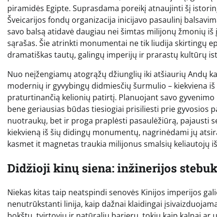
piramidės Egipte. Suprasdama poreikį atnaujinti šį istorinį 
Šveicarijos fondų organizacija inicijavo pasaulinį balsavi
savo balsą atidavė daugiau nei šimtas milijonų žmonių iš į
sąrašas. Šie atrinkti monumentai ne tik liudija skirtingų e
dramatiškas tautų, galingų imperijų ir prarastų kultūrų ist
Nuo neįžengiamų atogrąžų džiunglių iki atšiaurių Andų ka
modernių ir gyvybingų didmiesčių šurmulio – kiekviena iš ši
praturtinančią kelionių patirtį. Planuojant savo gyvenimo 
bene geriausias būdas tiesiogiai prisiliesti prie gyvosios p
nuotraukų, bet ir proga praplėsti pasaulėžiūrą, pajausti se
kiekvieną iš šių didingų monumentų, nagrinėdami jų atsira
kasmet it magnetas traukia milijonus smalsių keliautojų iš
Didžioji kinų siena: inžinerijos stebu
Niekas kitas taip neatspindi senovės Kinijos imperijos gali
nenutrūkstanti linija, kaip dažnai klaidingai įsivaizduojama
bokštų, tvirtovių ir natūralių barjerų, tokių kaip kalnai ar