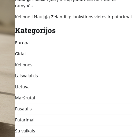
ramybės
Kelionė į Naująją Zelandiją: lankytinos vietos ir patarimai
Kategorijos
Europa
Gidai
Kelionės
Laisvalaikis
Lietuva
Maršrutai
Pasaulis
Patarimai
Su vaikais