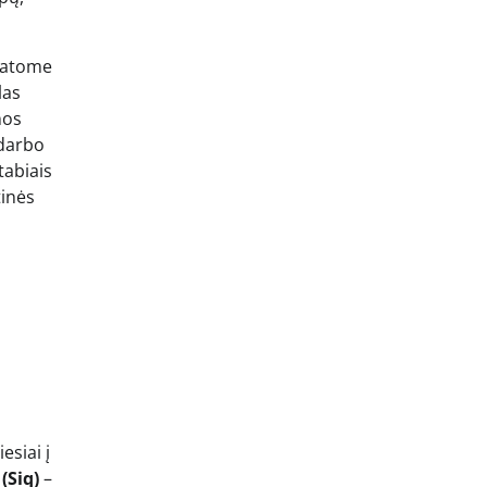
 matome
las
nos
 darbo
tabiais
tinės
esiai į
(Siq)
–