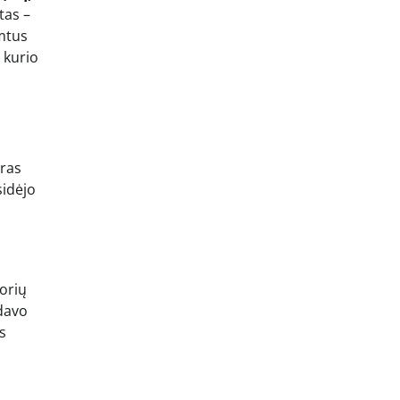
tas –
imtus
 kurio
tras
sidėjo
torių
davo
s