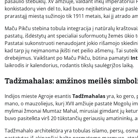
pasaulio stebuklų. XV amžiuje, valdant inkų imperatoriui P
konkistadorų vien dėl to, kad buvo neįtikėtinai gerai pas
prarastąjį miestą sužinojo tik 1911 metais, kai jį atrado 
Maču Pikču stebina tobula integracija į natūralų kraštovai
pastatų, išdėstytų ant specialiai suformuotų žemės ūkio t
Pastatai sukonstruoti nenaudojant jokio rišamojo skiedinio – 
kad tarp jų neįmanoma įkišti net peilio ašmenų. Tai sutei
drebėjimus. Vaikštant po Maču Pikču, būtina pamatyti
In
laikrodis ir kalendorius, rodantis tikslų saulėgrįžos laiką.
Tadžmahalas: amžinos meilės simbol
Indijos mieste Agroje esantis
Tadžmahalas
yra, ko gero, 
mano, o mauzoliejus, kurį XVII amžiuje pastatė Mogolų 
mylimai žmonai Mumtaz Mahal, mirusiai gimdant jų keturio
buvo pasitelkta virš 20 tūkstančių geriausių amatininkų, arc
Tadžmahalo architektūra yra tobulas islamo, persų, osmanų
pastatytas iš akinančiai balto permatomo marmuro, atga