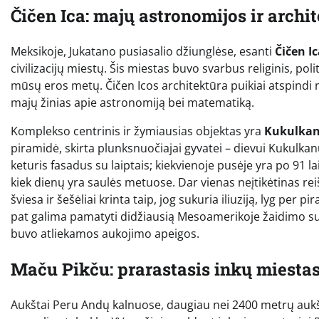
Čičen Ica: majų astronomijos ir archi
Meksikoje, Jukatano pusiasalio džiunglėse, esanti
Čičen I
civilizacijų miestų. Šis miestas buvo svarbus religinis, po
mūsų eros metų. Čičen Icos architektūra puikiai atspindi ne
majų žinias apie astronomiją bei matematiką.
Komplekso centrinis ir žymiausias objektas yra
Kukulkan
piramidė, skirta plunksnuočiajai gyvatei – dievui Kukulkanui
keturis fasadus su laiptais; kiekvienoje pusėje yra po 91 lai
kiek dienų yra saulės metuose. Dar vienas neįtikėtinas reiš
šviesa ir šešėliai krinta taip, jog sukuria iliuziją, lyg per 
pat galima pamatyti didžiausią Mesoamerikoje žaidimo su k
buvo atliekamos aukojimo apeigos.
Maču Pikču: prarastasis inkų miesta
Aukštai Peru Andų kalnuose, daugiau nei 2400 metrų aukšt