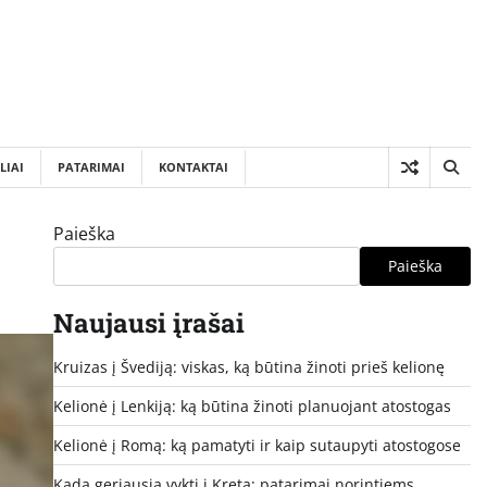
LIAI
PATARIMAI
KONTAKTAI
Paieška
Paieška
Naujausi įrašai
Kruizas į Švediją: viskas, ką būtina žinoti prieš kelionę
Kelionė į Lenkiją: ką būtina žinoti planuojant atostogas
Kelionė į Romą: ką pamatyti ir kaip sutaupyti atostogose
Kada geriausia vykti į Kretą: patarimai norintiems