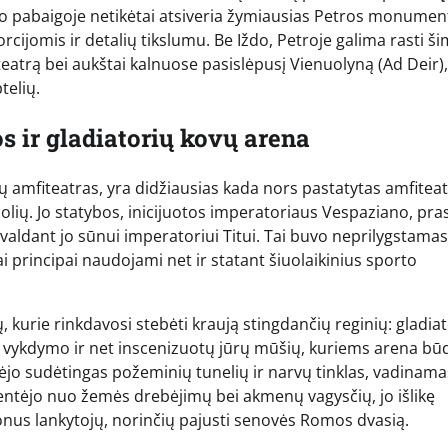
urio pabaigoje netikėtai atsiveria žymiausias Petros monumen
rcijomis ir detalių tikslumu. Be Iždo, Petroje galima rasti š
teatrą bei aukštai kalnuose pasislėpusį Vienuolyną (Ad Deir),
telių.
os ir gladiatorių kovų arena
nų amfiteatras, yra didžiausias kada nors pastatytas amfitea
bolių. Jo statybos, inicijuotos imperatoriaus Vespaziano, pra
aldant jo sūnui imperatoriui Titui. Tai buvo neprilygstamas
ai principai naudojami net ir statant šiuolaikinius sporto
ų, kurie rinkdavosi stebėti kraują stingdančių reginių: gladia
 vykdymo ir net inscenizuotų jūrų mūšių, kuriems arena bū
ėjo sudėtingas požeminių tunelių ir narvų tinklas, vadinama
entėjo nuo žemės drebėjimų bei akmenų vagysčių, jo išlikę
ijonus lankytojų, norinčių pajusti senovės Romos dvasią.