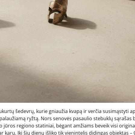
urtų šedevrų, kurie gniaužia kvapą ir verčia susimąstyti ap
epalaužiamą ryžtą. Nors senovės pasaulio stebuklų sąrašas
jūros regiono statiniai, bėgant amžiams beveik visi original
karų. Iki šių dienų išliko tik vienintelis didingas objektas –