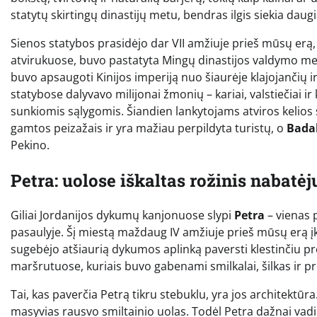
statytų skirtingų dinastijų metu, bendras ilgis siekia daug
Sienos statybos prasidėjo dar VII amžiuje prieš mūsų erą, t
atvirukuose, buvo pastatyta Mingų dinastijos valdymo meta
buvo apsaugoti Kinijos imperiją nuo šiaurėje klajojančių i
statybose dalyvavo milijonai žmonių – kariai, valstiečiai i
sunkiomis sąlygomis. Šiandien lankytojams atviros kelios 
gamtos peizažais ir yra mažiau perpildyta turistų, o
Bada
Pekino.
Petra: uolose iškaltas rožinis nabatė
Giliai Jordanijos dykumų kanjonuose slypi
Petra
– vienas 
pasaulyje. Šį miestą maždaug IV amžiuje prieš mūsų erą įkū
sugebėjo atšiaurią dykumos aplinką paversti klestinčiu p
maršrutuose, kuriais buvo gabenami smilkalai, šilkas ir pr
Tai, kas paverčia Petrą tikru stebuklu, yra jos architektūra. 
masyvias rausvo smiltainio uolas. Todėl Petra dažnai vad