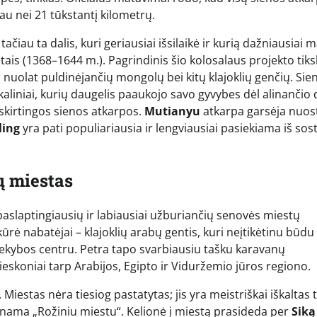
iau nei 21 tūkstantį kilometrų.
ačiau ta dalis, kuri geriausiai išsilaikė ir kurią dažniausiai
is (1368–1644 m.). Pagrindinis šio kolosalaus projekto tiks
r nuolat puldinėjančių mongolų bei kitų klajoklių genčių. Sie
r kaliniai, kurių daugelis paaukojo savo gyvybes dėl alinančio
skirtingos sienos atkarpos.
Mutianyu
atkarpa garsėja nuos
ling
yra pati populiariausia ir lengviausiai pasiekiama iš sos
jų miestas
paslaptingiausių ir labiausiai užburiančių senovės miestų
rė nabatėjai – klajoklių arabų gentis, kuri neįtikėtinu būdu
rekybos centru. Petra tapo svarbiausiu tašku karavanų
ieskoniai tarp Arabijos, Egipto ir Viduržemio jūros regiono.
Miestas nėra tiesiog pastatytas; jis yra meistriškai iškaltas ti
inama „Rožiniu miestu“. Kelionė į miestą prasideda per
Siką 