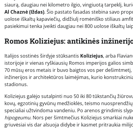
siaurą, daugiau nei kilometro ilgio, vingiuotą tarpeklį, k
Al Chaznė (Iždas)
. Šio pastato fasadas stebina savo propo
uolose iškaltų kapaviečių, didžiulį romėniško stiliaus amfi
pasiekimui tenka įveikti daugiau nei 800 uolose iškaltų laip
Romos Koliziejus: antikinės inžinerij
Italijos sostinės širdyje stūksantis
Koliziejus
, arba Flavia
istorijoje ir vienas ryškiausių Romos imperijos galios sim
70 mūsų eros metais ir buvo baigtos vos per dešimtmetį, v
inžinerijos ir architektūros laimėjimas, kurio konstrukcini
stadionus.
Koliziejus galėjo sutalpinti nuo 50 iki 80 tūkstančių žiūrov
kovų, egzotinių gyvūnų medžioklės, teismo nuosprendžių
specialiai užtvindoma vandeniu. Po arenos grindimis slyp
hipogeumu
. Nors per šimtmečius Koliziejus smarkiai nuk
griuvėsiai vis dar alsuoja didybe ir kasmet pritraukia mil