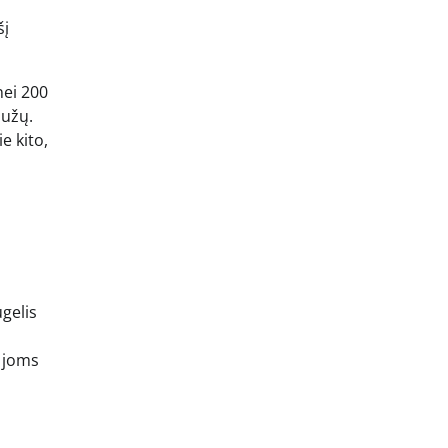
šį
nei 200
aužų.
e kito,
ugelis
o joms